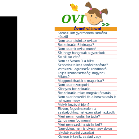
Óvónõ válaszol
Koraszülött gyermekem iskolába
készül
Nem akar pisilni az oviban
Beszoktatás 5 hónapja?
Nem akarok oviba menni!
Sír, hogy hangosak a gyerekek
Se bili, se vécé
Nem szívesen ül a bilire
Szobatiszta lesz tanévkezdésre?
Verekszik, agresszív, rendbontó
Teljes szobatisztaság: hogyan?
Miként?
Meggondolhatjuk-e magunkat?
Nem akar szerepelni
Könnyes beszoktatás
Beszoktatás miatti megrázkódtatás
Nem akar beszélni és a beszoktatás is
nehezen megy
Melyik kezével írjon?
Eleven, fegyelmezetlen, a
szabályokhoz nehezen alkalmazkodik
Miért nem mondja, ha tudja?
Ez így nem fog menni!
Miért nem szól, ha pisilni kell?
Nagydolog: nem is olyan nagy dolog
Iskolaérettségi vizsgálat
Kistesó érkezik: család vagy