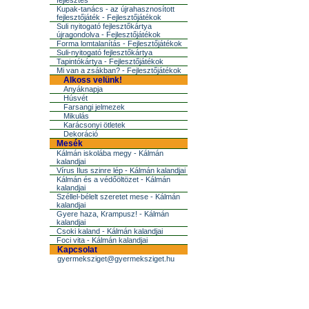
fejlesztés
Kupak-tanács - az újrahasznosított
fejlesztőjáték - Fejlesztőjátékok
Suli nyitogató fejlesztőkártya
újragondolva - Fejlesztőjátékok
Forma lomtalanítás - Fejlesztőjátékok
Suli-nyitogató fejlesztőkártya
Tapintókártya - Fejlesztőjátékok
Mi van a zsákban? - Fejlesztőjátékok
Alkoss velünk!
Anyáknapja
Húsvét
Farsangi jelmezek
Mikulás
Karácsonyi ötletek
Dekoráció
Mesék
Kálmán iskolába megy - Kálmán
kalandjai
Vírus Ilus szinre lép - Kálmán kalandjai
Kálmán és a védőöltözet - Kálmán
kalandjai
Széllel-bélelt szeretet mese - Kálmán
kalandjai
Gyere haza, Krampusz! - Kálmán
kalandjai
Csoki kaland - Kálmán kalandjai
Foci vita - Kálmán kalandjai
Kapcsolat
gyermeksziget@gyermeksziget.hu