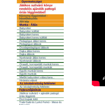
Gyermeksziget
Játékos suliváró könyv
rendelés ajándék pattogó
óriás léggömbbel!
Kéztorna léggömbbel -
íráselőkészítés
JSV kép
Munka - Állás
Babysitter
Babysitter külföld
Babysittert keres
Babysittert keres külföld
Pedagógus állást keres
Pedagógusi állások
Óvodapedagógusi állások
Dajka állást keres
Dajka állások
Nyelvtanár állást keres
Nyelvtanári állások
Óraadó, korrepetáló munkát keres
Óraadó, korrepetáló munkák
Egyéb munkát keres
Egyéb munkák
Mielõtt babysittert választana...
Hirdetési etikett
Az iskolaérettség feltételei
Az iskolaérettség feltételei
Fejlesztőjátékok
Játékos suliváró + ajándék pattogó
óriás léggömb
Őszi kupak lottó
Trabi Gabi és Lurkó Ferkó - Mese és