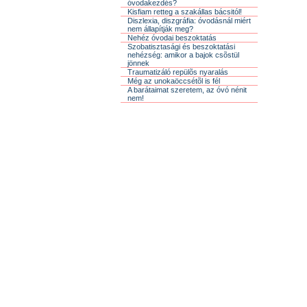
óvodakezdés?
Kisfiam retteg a szakállas bácsitól!
Diszlexia, diszgráfia: óvodásnál miért
nem állapítják meg?
Nehéz óvodai beszoktatás
Szobatisztasági és beszoktatási
nehézség: amikor a bajok csõstül
jönnek
Traumatizáló repülõs nyaralás
Még az unokaöccsétõl is fél
A barátaimat szeretem, az óvó nénit
nem!