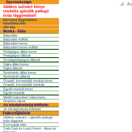
Gyermeksziget
Játékos suliváró könyv
rendelés ajándék pattogó
óriás léggömbbel!
Kéztorna léggömbbel -
íráselőkészítés
JSV kép
Munka - Állás
Babysitter
Babysitter külföld
Babysittert keres
Babysittert keres külföld
Pedagógus állást keres
Pedagógusi állások
Óvodapedagógusi állások
Dajka állást keres
Dajka állások
Nyelvtanár állást keres
Nyelvtanári állások
Óraadó, korrepetáló munkát keres
Óraadó, korrepetáló munkák
Egyéb munkát keres
Egyéb munkák
Mielõtt babysittert választana...
Hirdetési etikett
Az iskolaérettség feltételei
Az iskolaérettség feltételei
Fejlesztőjátékok
Játékos suliváró + ajándék pattogó
óriás léggömb
Őszi kupak lottó
Trabi Gabi és Lurkó Ferkó - Mese és