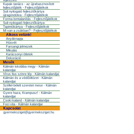
fejlesztés
Kupak-tanács - az újrahasznosított
fejlesztőjáték - Fejlesztőjátékok
Suli nyitogató fejlesztőkártya
újragondolva - Fejlesztőjátékok
Forma lomtalanítás - Fejlesztőjátékok
Suli-nyitogató fejlesztőkártya
Tapintókártya - Fejlesztőjátékok
Mi van a zsákban? - Fejlesztőjátékok
Alkoss velünk!
Anyáknapja
Húsvét
Farsangi jelmezek
Mikulás
Karácsonyi ötletek
Dekoráció
Mesék
Kálmán iskolába megy - Kálmán
kalandjai
Vírus Ilus szinre lép - Kálmán kalandjai
Kálmán és a védőöltözet - Kálmán
kalandjai
Széllel-bélelt szeretet mese - Kálmán
kalandjai
Gyere haza, Krampusz! - Kálmán
kalandjai
Csoki kaland - Kálmán kalandjai
Foci vita - Kálmán kalandjai
Kapcsolat
gyermeksziget@gyermeksziget.hu