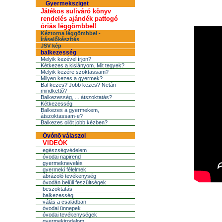
Gyermeksziget
Játékos suliváró könyv
rendelés ajándék pattogó
óriás léggömbbel!
Kéztorna léggömbbel -
íráselőkészítés
JSV kép
balkezesség
Melyik kezével írjon?
Kétkezes a kislányom. Mit tegyek?
Melyik kezére szoktassam?
Milyen kezes a gyermek?
Bal kezes? Jobb kezes? Netán
mindkettõ?
Balkezesség, ... átszoktatás?
Kétkezesség
Balkezes a gyermekem,
átszoktassam-e?
Balkezes ollót jobb kézben?
Óvónõ válaszol
VIDEÓK
egészségvédelem
óvodai napirend
gyermeknevelés
gyermeki félelmek
ábrázoló tevékenység
óvodán belüli feszültségek
beszoktatás
balkezesség
válás a családban
óvodai ünnepek
óvodai tevékenységek
gyermekirodalom