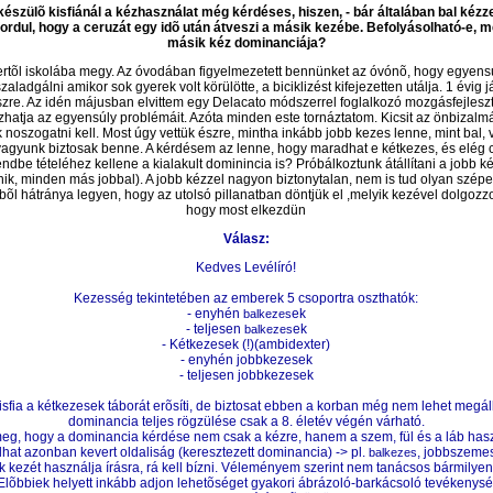
készülõ kisfiánál a kézhasználat még kérdéses, hiszen, - bár általában bal kézz
õfordul, hogy a ceruzát egy idõ után átveszi a másik kezébe. Befolyásolható-e, 
másik kéz dominanciája?
ertõl iskolába megy. Az óvodában figyelmezetett bennünket az
óvónõ
, hogy egyens
aladgálni amikor sok gyerek volt körülötte, a biciklizést kifejezetten utálja. 1 évig
zre. Az idén májusban elvittem egy Delacato módszerrel foglalkozó mozgásfejlesztõ
atja az egyensúly problémáit. Azóta minden este tornáztatom. Kicsit az önbizalmá
 noszogatni kell. Most úgy vettük észre, mintha inkább jobb kezes lenne, mint bal, 
vagyunk biztosak benne. A kérdésem az lenne, hogy maradhat e kétkezes, és elég 
dbe tételéhez kellene a kialakult dominincia is? Próbálkoztunk átállítani a jobb ké
ténik, minden más jobbal). A jobb kézzel nagyon biztonytalan, nem is tud olyan szépen
õl hátránya legyen, hogy az utolsó pillanatban döntjük el ,melyik kezével dolgozz
hogy most elkezdün
Válasz:
Kedves Levélíró!
Kezesség tekintetében az emberek 5 csoportra oszthatók:
- enyhén
ek
balkezes
- teljesen
ek
balkezes
- Kétkezesek (!)(ambidexter)
- enyhén jobbkezesek
- teljesen jobbkezesek
sfia a kétkezesek táborát erõsíti, de biztosat ebben a korban még nem lehet megáll
dominancia teljes rögzülése csak a 8. életév végén várható.
, hogy a dominancia kérdése nem csak a kézre, hanem a szem, fül és a láb használ
lhat azonban kevert oldaliság (keresztezett dominancia) -> pl.
, jobbszemes
balkezes
 kezét használja írásra, rá kell bízni. Véleményem szerint nem tanácsos bármilyen 
Elõbbiek helyett inkább adjon lehetõséget gyakori ábrázoló-barkácsoló tevékenysé