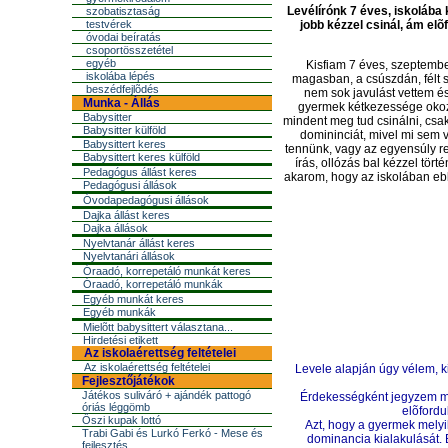
Levélírónk 7 éves, iskolába 
szobatisztaság
testvérek
jobb kézzel csinál, ám el
óvodai beíratás
csoportösszetétel
egyéb
Kisfiam 7 éves, szeptemb
iskolába lépés
magasban, a csúszdán, félt sz
beszédfejlõdés
nem sok javulást vettem és
Munka - Állás
gyermek kétkezessége okozh
Babysitter
mindent meg tud csinálni, csak
Babysitter külföld
domininciát, mivel mi sem 
Babysittert keres
tennünk, vagy az egyensúly ren
Babysittert keres külföld
írás, ollózás bal kézzel tör
Pedagógus állást keres
akarom, hogy az iskolában ebb
Pedagógusi állások
Óvodapedagógusi állások
Dajka állást keres
Dajka állások
Nyelvtanár állást keres
Nyelvtanári állások
Óraadó, korrepetáló munkát keres
Óraadó, korrepetáló munkák
Egyéb munkát keres
Egyéb munkák
Mielõtt babysittert választana...
Hirdetési etikett
Az iskolaérettség feltételei
Az iskolaérettség feltételei
Levele alapján úgy vélem, ki
Fejlesztőjátékok
Játékos suliváró + ajándék pattogó
Érdekességként jegyzem meg
óriás léggömb
elõfordu
Őszi kupak lottó
Azt, hogy a gyermek melyik
Trabi Gabi és Lurkó Ferkó - Mese és
dominancia kialakulását. 
fejlesztés