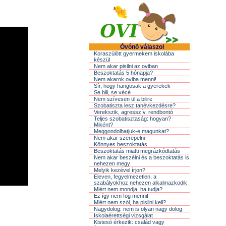
Óvónõ válaszol
Koraszülött gyermekem iskolába
készül
Nem akar pisilni az oviban
Beszoktatás 5 hónapja?
Nem akarok oviba menni!
Sír, hogy hangosak a gyerekek
Se bili, se vécé
Nem szívesen ül a bilire
Szobatiszta lesz tanévkezdésre?
Verekszik, agresszív, rendbontó
Teljes szobatisztaság: hogyan?
Miként?
Meggondolhatjuk-e magunkat?
Nem akar szerepelni
Könnyes beszoktatás
Beszoktatás miatti megrázkódtatás
Nem akar beszélni és a beszoktatás is
nehezen megy
Melyik kezével írjon?
Eleven, fegyelmezetlen, a
szabályokhoz nehezen alkalmazkodik
Miért nem mondja, ha tudja?
Ez így nem fog menni!
Miért nem szól, ha pisilni kell?
Nagydolog: nem is olyan nagy dolog
Iskolaérettségi vizsgálat
Kistesó érkezik: család vagy