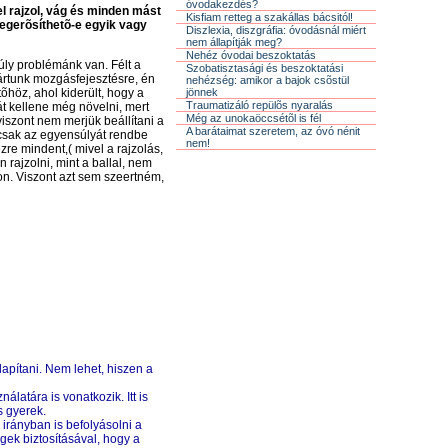
óvodakezdés?
el rajzol, vág és minden mást
Kisfiam retteg a szakállas bácsitól!
megerõsíthetõ-e egyik vagy
Diszlexia, diszgráfia: óvodásnál miért
nem állapítják meg?
Nehéz óvodai beszoktatás
úly problémánk van. Félt a
Szobatisztasági és beszoktatási
 jártunk mozgásfejesztésre, én
nehézség: amikor a bajok csõstül
jönnek
höz, ahol kiderült, hogy a
Traumatizáló repülõs nyaralás
t kellene még növelni, mert
Még az unokaöccsétõl is fél
viszont nem merjük beállítani a
A barátaimat szeretem, az óvó nénit
csak az egyensúlyát rendbe
nem!
zre mindent,( mivel a rajzolás,
 rajzolni, mint a ballal, nem
on. Viszont azt sem szeertném,
apítani. Nem lehet, hiszen a
atára is vonatkozik. Itt is
 gyerek.
irányban is befolyásolni a
gek biztosításával, hogy a