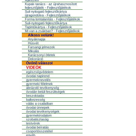
fejlesztés
Kupak-tanács - az újrahasznosított
fejlesztőjáték - Fejlesztőjátékok
Suli nyitogató fejlesztőkártya
újragondolva - Fejlesztőjátékok
Forma lomtalanítás - Fejlesztőjátékok
Suli-nyitogató fejlesztőkártya
Tapintókártya - Fejlesztőjátékok
Mi van a zsákban? - Fejlesztőjátékok
Alkoss velünk!
Anyáknapja
Húsvét
Farsangi jelmezek
Mikulás
Karácsonyi ötletek
Dekoráció
Óvónõ válaszol
VIDEÓK
egészségvédelem
óvodai napirend
gyermeknevelés
gyermeki félelmek
ábrázoló tevékenység
óvodán belüli feszültségek
beszoktatás
balkezesség
válás a családban
óvodai ünnepek
óvodai tevékenységek
gyermekirodalom
szobatisztaság
testvérek
óvodai beíratás
csoportösszetétel
egyéb