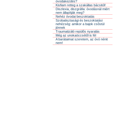
óvodakezdés?
Kisfiam retteg a szakállas bácsitól!
Diszlexia, diszgráfia: óvodásnál miért
nem állapítják meg?
Nehéz óvodai beszoktatás
Szobatisztasági és beszoktatási
nehézség: amikor a bajok csõstül
jönnek
Traumatizáló repülõs nyaralás
Még az unokaöccsétõl is fél
A barátaimat szeretem, az óvó nénit
nem!