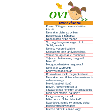
Óvónõ válaszol
Koraszülött gyermekem iskolába
készül
Nem akar pisilni az oviban
Beszoktatás 5 hónapja?
Nem akarok oviba menni!
Sír, hogy hangosak a gyerekek
Se bili, se vécé
Nem szívesen ül a bilire
Szobatiszta lesz tanévkezdésre?
Verekszik, agresszív, rendbontó
Teljes szobatisztaság: hogyan?
Miként?
Meggondolhatjuk-e magunkat?
Nem akar szerepelni
Könnyes beszoktatás
Beszoktatás miatti megrázkódtatás
Nem akar beszélni és a beszoktatás is
nehezen megy
Melyik kezével írjon?
Eleven, fegyelmezetlen, a
szabályokhoz nehezen alkalmazkodik
Miért nem mondja, ha tudja?
Ez így nem fog menni!
Miért nem szól, ha pisilni kell?
Nagydolog: nem is olyan nagy dolog
Iskolaérettségi vizsgálat
Kistesó érkezik: család vagy