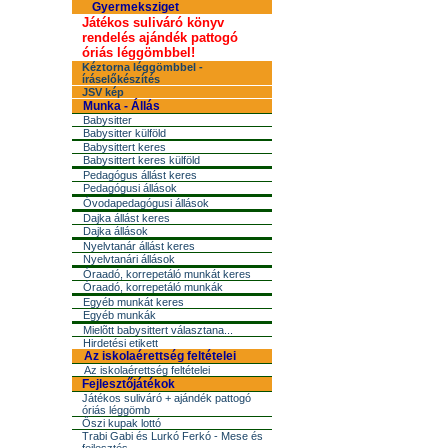
Gyermeksziget
Játékos suliváró könyv
rendelés ajándék pattogó
óriás léggömbbel!
Kéztorna léggömbbel -
íráselőkészítés
JSV kép
Munka - Állás
Babysitter
Babysitter külföld
Babysittert keres
Babysittert keres külföld
Pedagógus állást keres
Pedagógusi állások
Óvodapedagógusi állások
Dajka állást keres
Dajka állások
Nyelvtanár állást keres
Nyelvtanári állások
Óraadó, korrepetáló munkát keres
Óraadó, korrepetáló munkák
Egyéb munkát keres
Egyéb munkák
Mielõtt babysittert választana...
Hirdetési etikett
Az iskolaérettség feltételei
Az iskolaérettség feltételei
Fejlesztőjátékok
Játékos suliváró + ajándék pattogó
óriás léggömb
Őszi kupak lottó
Trabi Gabi és Lurkó Ferkó - Mese és