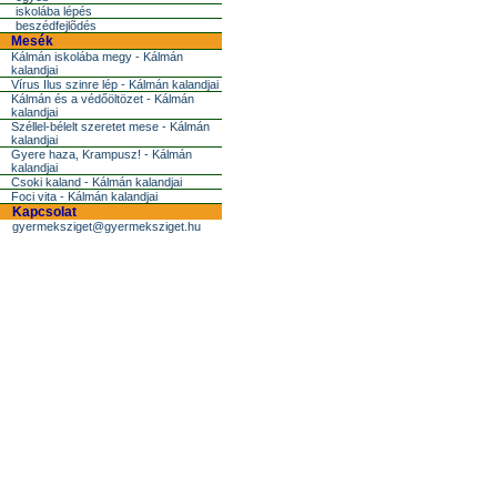
iskolába lépés
beszédfejlõdés
Mesék
Kálmán iskolába megy - Kálmán
kalandjai
Vírus Ilus szinre lép - Kálmán kalandjai
Kálmán és a védőöltözet - Kálmán
kalandjai
Széllel-bélelt szeretet mese - Kálmán
kalandjai
Gyere haza, Krampusz! - Kálmán
kalandjai
Csoki kaland - Kálmán kalandjai
Foci vita - Kálmán kalandjai
Kapcsolat
gyermeksziget@gyermeksziget.hu