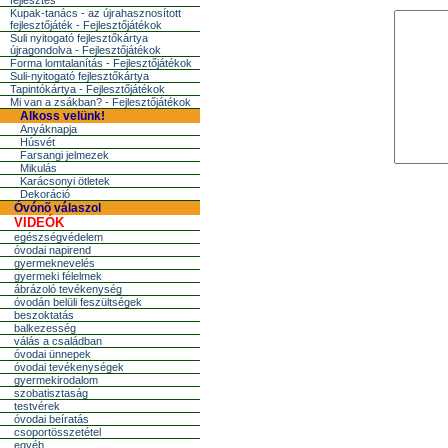
fejlesztés
Kupak-tanács - az újrahasznosított
fejlesztőjáték - Fejlesztőjátékok
Suli nyitogató fejlesztőkártya
újragondolva - Fejlesztőjátékok
Forma lomtalanítás - Fejlesztőjátékok
Suli-nyitogató fejlesztőkártya
Tapintókártya - Fejlesztőjátékok
Mi van a zsákban? - Fejlesztőjátékok
Alkoss velünk!
Anyáknapja
Húsvét
Farsangi jelmezek
Mikulás
Karácsonyi ötletek
Dekoráció
Óvónõ válaszol
VIDEÓK
egészségvédelem
óvodai napirend
gyermeknevelés
gyermeki félelmek
ábrázoló tevékenység
óvodán belüli feszültségek
beszoktatás
balkezesség
válás a családban
óvodai ünnepek
óvodai tevékenységek
gyermekirodalom
szobatisztaság
testvérek
óvodai beíratás
csoportösszetétel
egyéb