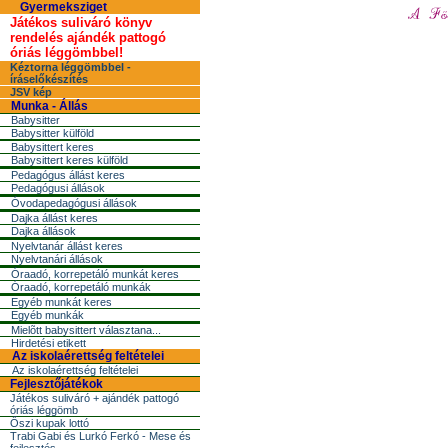
Gyermeksziget
Játékos suliváró könyv
rendelés ajándék pattogó
óriás léggömbbel!
Kéztorna léggömbbel -
íráselőkészítés
JSV kép
Munka - Állás
Babysitter
Babysitter külföld
Babysittert keres
Babysittert keres külföld
Pedagógus állást keres
Pedagógusi állások
Óvodapedagógusi állások
Dajka állást keres
Dajka állások
Nyelvtanár állást keres
Nyelvtanári állások
Óraadó, korrepetáló munkát keres
Óraadó, korrepetáló munkák
Egyéb munkát keres
Egyéb munkák
Mielõtt babysittert választana...
Hirdetési etikett
Az iskolaérettség feltételei
Az iskolaérettség feltételei
Fejlesztőjátékok
Játékos suliváró + ajándék pattogó
óriás léggömb
Őszi kupak lottó
Trabi Gabi és Lurkó Ferkó - Mese és