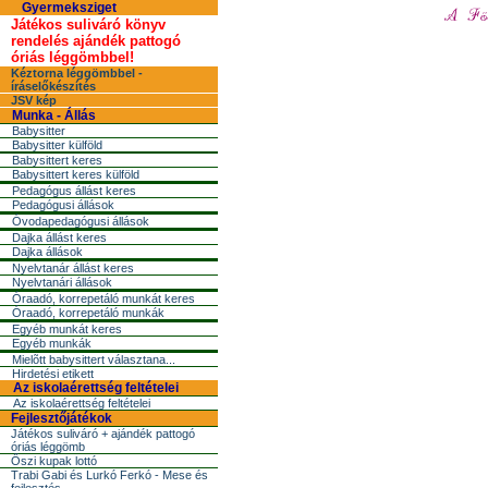
Gyermeksziget
Játékos suliváró könyv
rendelés ajándék pattogó
óriás léggömbbel!
Kéztorna léggömbbel -
íráselőkészítés
JSV kép
Munka - Állás
Babysitter
Babysitter külföld
Babysittert keres
Babysittert keres külföld
Pedagógus állást keres
Pedagógusi állások
Óvodapedagógusi állások
Dajka állást keres
Dajka állások
Nyelvtanár állást keres
Nyelvtanári állások
Óraadó, korrepetáló munkát keres
Óraadó, korrepetáló munkák
Egyéb munkát keres
Egyéb munkák
Mielõtt babysittert választana...
Hirdetési etikett
Az iskolaérettség feltételei
Az iskolaérettség feltételei
Fejlesztőjátékok
Játékos suliváró + ajándék pattogó
óriás léggömb
Őszi kupak lottó
Trabi Gabi és Lurkó Ferkó - Mese és