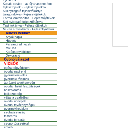
fejlesztés
Kupak-tanács - az újrahasznosított
fejlesztőjáték - Fejlesztőjátékok
Suli nyitogató fejlesztőkártya
újragondolva - Fejlesztőjátékok
Forma lomtalanítás - Fejlesztőjátékok
Suli-nyitogató fejlesztőkártya
Tapintókártya - Fejlesztőjátékok
Mi van a zsákban? - Fejlesztőjátékok
Alkoss velünk!
Anyáknapja
Húsvét
Farsangi jelmezek
Mikulás
Karácsonyi ötletek
Dekoráció
Óvónõ válaszol
VIDEÓK
egészségvédelem
óvodai napirend
gyermeknevelés
gyermeki félelmek
ábrázoló tevékenység
óvodán belüli feszültségek
beszoktatás
balkezesség
válás a családban
óvodai ünnepek
óvodai tevékenységek
gyermekirodalom
szobatisztaság
testvérek
óvodai beíratás
csoportösszetétel
egyéb