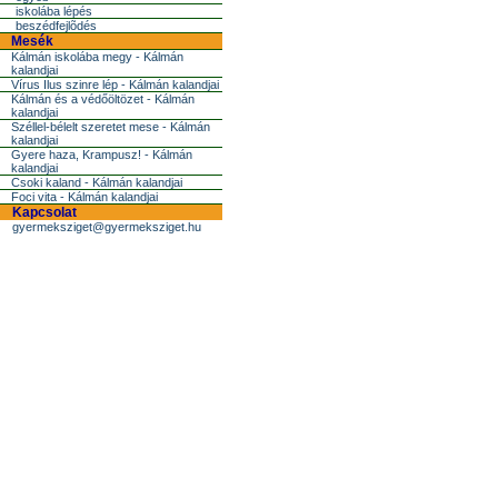
iskolába lépés
beszédfejlõdés
Mesék
Kálmán iskolába megy - Kálmán
kalandjai
Vírus Ilus szinre lép - Kálmán kalandjai
Kálmán és a védőöltözet - Kálmán
kalandjai
Széllel-bélelt szeretet mese - Kálmán
kalandjai
Gyere haza, Krampusz! - Kálmán
kalandjai
Csoki kaland - Kálmán kalandjai
Foci vita - Kálmán kalandjai
Kapcsolat
gyermeksziget@gyermeksziget.hu