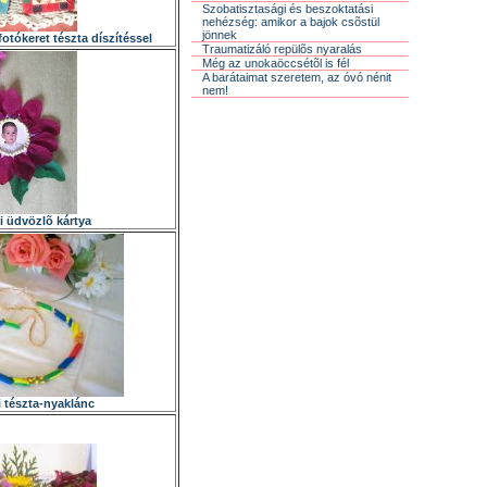
Szobatisztasági és beszoktatási
nehézség: amikor a bajok csõstül
jönnek
otókeret tészta díszítéssel
Traumatizáló repülõs nyaralás
Még az unokaöccsétõl is fél
A barátaimat szeretem, az óvó nénit
nem!
 üdvözlõ kártya
 tészta-nyaklánc