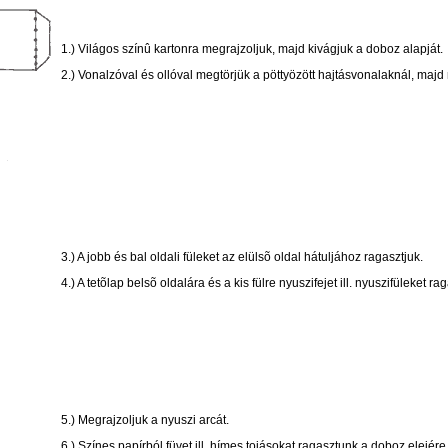
1.) Világos színû kartonra megrajzoljuk, majd kivágjuk a doboz alapját.
2.) Vonalzóval és ollóval megtörjük a pöttyözött hajtásvonalaknál, majd
3.) A jobb és bal oldali füleket az elülsõ oldal hátuljához ragasztjuk.
4.) A tetõlap belsõ oldalára és a kis fülre nyuszifejet ill. nyuszifüleket r
5.) Megrajzoljuk a nyuszi arcát.
6.) Színes papírból füvet ill. hímes tojásokat ragasztunk a doboz elejére