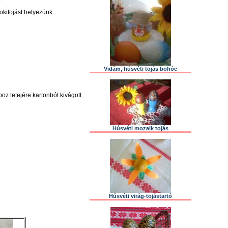
okitojást helyezünk.
Vidám, húsvéti tojás bohóc
boz tetejére kartonból kivágott
Húsvéti mozaik tojás
Húsvéti virág-tojástartó