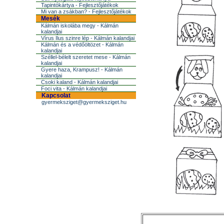
Tapintókártya - Fejlesztőjátékok
Mi van a zsákban? - Fejlesztőjátékok
Mesék
Kálmán iskolába megy - Kálmán
kalandjai
Vírus Ilus szinre lép - Kálmán kalandjai
Kálmán és a védőöltözet - Kálmán
kalandjai
Széllel-bélelt szeretet mese - Kálmán
kalandjai
Gyere haza, Krampusz! - Kálmán
kalandjai
Csoki kaland - Kálmán kalandjai
Foci vita - Kálmán kalandjai
Kapcsolat
gyermeksziget@gyermeksziget.hu