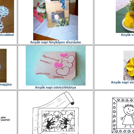
rózsákkal
Anyák na
Anyák napi fényképes dísztáska
Anyák napi vi
napjára
Anyák napi üdvözlõkártya