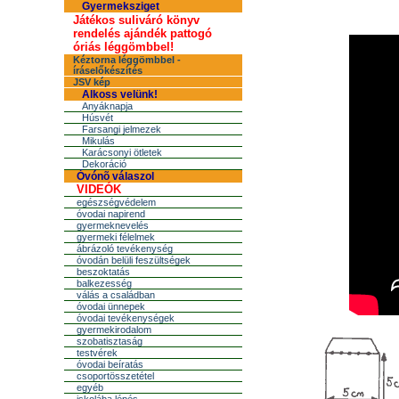
Gyermeksziget
Játékos suliváró könyv
rendelés ajándék pattogó
óriás léggömbbel!
Kéztorna léggömbbel -
íráselőkészítés
JSV kép
Alkoss velünk!
Anyáknapja
Húsvét
Farsangi jelmezek
Mikulás
Karácsonyi ötletek
Dekoráció
Óvónõ válaszol
VIDEÓK
egészségvédelem
óvodai napirend
gyermeknevelés
gyermeki félelmek
ábrázoló tevékenység
óvodán belüli feszültségek
beszoktatás
balkezesség
válás a családban
óvodai ünnepek
óvodai tevékenységek
gyermekirodalom
szobatisztaság
testvérek
óvodai beíratás
csoportösszetétel
egyéb