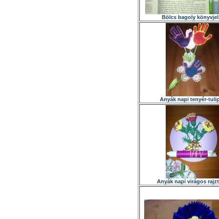
Bölcs bagoly könyvje
Anyák napi tenyér-tuli
Anyák napi virágos rajzt