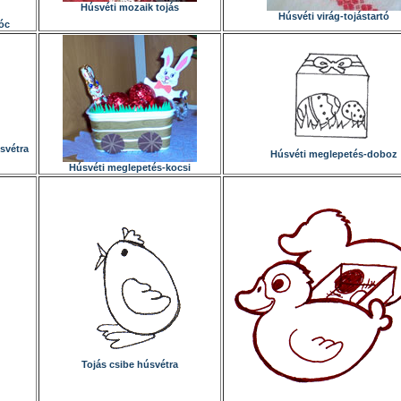
Húsvéti mozaik tojás
Húsvéti virág-tojástartó
óc
svétra
Húsvéti meglepetés-doboz
Húsvéti meglepetés-kocsi
Tojás csibe húsvétra