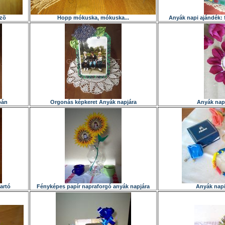
lzõ
Hopp mókuska, mókuska...
Anyák napi ajándék: f
pán
Orgonás képkeret Anyák napjára
Anyák napi
artó
Fényképes papír napraforgó anyák napjára
Anyák napi