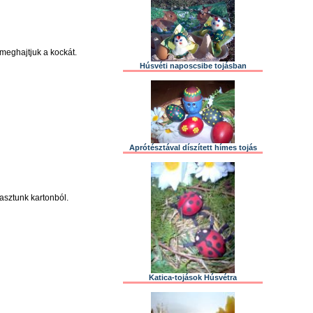
 meghajtjuk a kockát.
Húsvéti naposcsibe tojásban
Aprótésztával díszített hímes tojás
agasztunk kartonból.
Katica-tojások Húsvétra
.