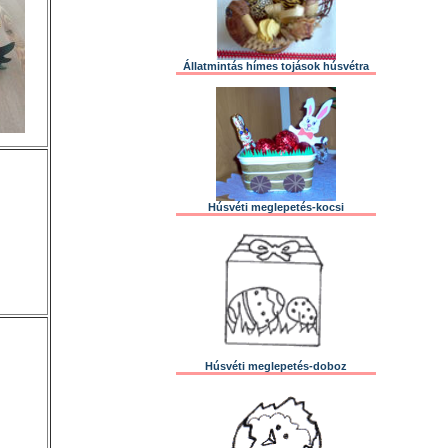
Állatmintás hímes tojások húsvétra
Húsvéti meglepetés-kocsi
Húsvéti meglepetés-doboz