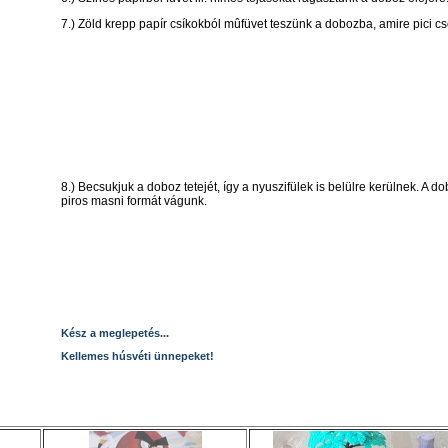
7.) Zöld krepp papír csíkokból mûfüvet teszünk a dobozba, amire pici cs
8.) Becsukjuk a doboz tetejét, így a nyuszifülek is belülre kerülnek. A do
piros masni formát vágunk.
Kész a meglepetés...
Kellemes húsvéti ünnepeket!