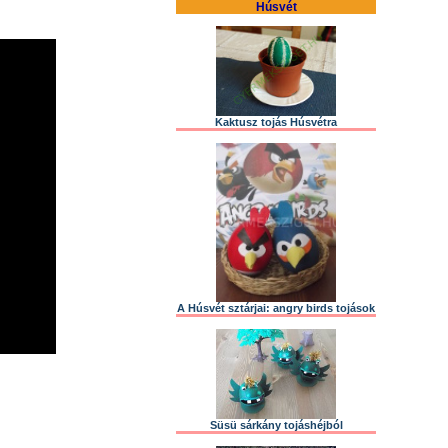
Húsvét
Kaktusz tojás Húsvétra
A Húsvét sztárjai: angry birds tojások
Süsü sárkány tojáshéjból