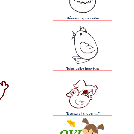
Húsvéti napos csibe
Tojás csibe húsvétra
"Nyuszi ül a fûben ..."