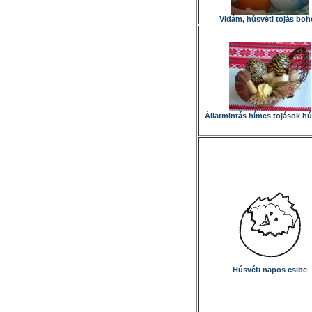
Vidám, húsvéti tojás boh
Állatmintás hímes tojások hú
Húsvéti napos csibe