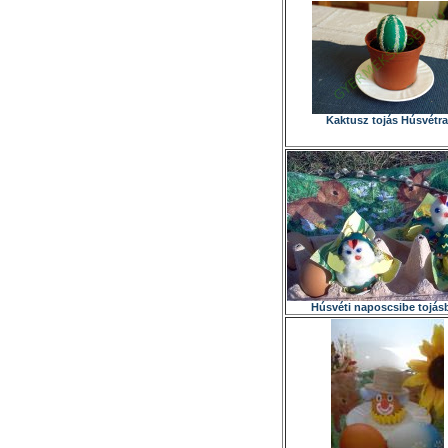
Kaktusz tojás Húsvétra
Húsvéti naposcsibe tojás