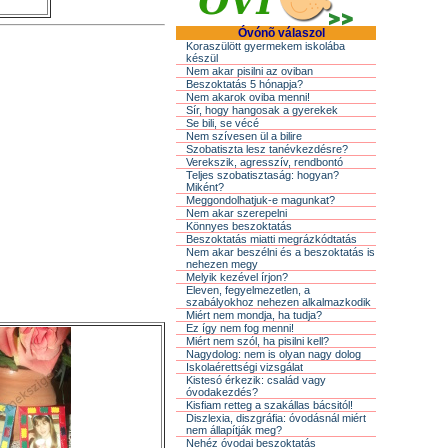
Óvónõ válaszol
Koraszülött gyermekem iskolába
készül
Nem akar pisilni az oviban
Beszoktatás 5 hónapja?
Nem akarok oviba menni!
Sír, hogy hangosak a gyerekek
Se bili, se vécé
Nem szívesen ül a bilire
Szobatiszta lesz tanévkezdésre?
Verekszik, agresszív, rendbontó
Teljes szobatisztaság: hogyan?
Miként?
Meggondolhatjuk-e magunkat?
Nem akar szerepelni
Könnyes beszoktatás
Beszoktatás miatti megrázkódtatás
Nem akar beszélni és a beszoktatás is
nehezen megy
Melyik kezével írjon?
Eleven, fegyelmezetlen, a
szabályokhoz nehezen alkalmazkodik
Miért nem mondja, ha tudja?
Ez így nem fog menni!
Miért nem szól, ha pisilni kell?
Nagydolog: nem is olyan nagy dolog
Iskolaérettségi vizsgálat
Kistesó érkezik: család vagy
óvodakezdés?
Kisfiam retteg a szakállas bácsitól!
Diszlexia, diszgráfia: óvodásnál miért
nem állapítják meg?
Nehéz óvodai beszoktatás