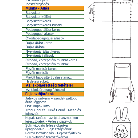
iskolába lépés
beszédfejlõdés
Munka - Állás
Babysitter
Babysitter külföld
Babysittert keres
Babysittert keres külföld
Pedagógus állást keres
Pedagógusi állások
Óvodapedagógusi állások
Dajka állást keres
Dajka állások
Nyelvtanár állást keres
Nyelvtanári állások
Óraadó, korrepetáló munkát keres
Óraadó, korrepetáló munkák
Egyéb munkát keres
Egyéb munkák
Mielõtt babysittert választana...
Hirdetési etikett
Az iskolaérettség feltételei
Az iskolaérettség feltételei
Fejlesztőjátékok
Játékos suliváró + ajándék pattogó
óriás léggömb
Őszi kupak lottó
Trabi Gabi és Lurkó Ferkó - Mese és
fejlesztés
Kupak-tanács - az újrahasznosított
fejlesztőjáték - Fejlesztőjátékok
Suli nyitogató fejlesztőkártya
újragondolva - Fejlesztőjátékok
Forma lomtalanítás - Fejlesztőjátékok
Suli-nyitogató fejlesztőkártya