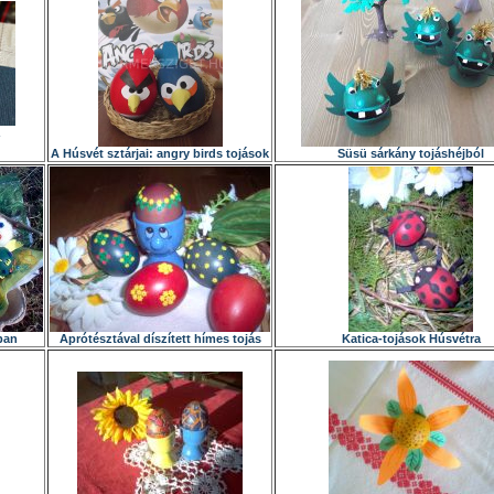
A Húsvét sztárjai: angry birds tojások
Süsü sárkány tojáshéjból
ban
Aprótésztával díszített hímes tojás
Katica-tojások Húsvétra