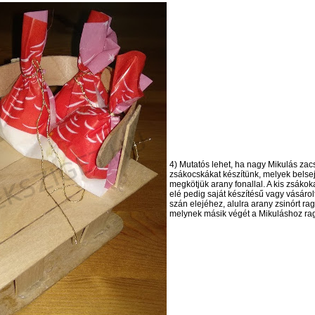
4) Mutatós lehet, ha nagy Mikulás zac
zsákocskákat készítünk, melyek belsej
megkötjük arany fonallal. A kis zsákok
elé pedig saját készítésű vagy vásárol
szán elejéhez, alulra arany zsinórt ra
melynek másik végét a Mikuláshoz rag