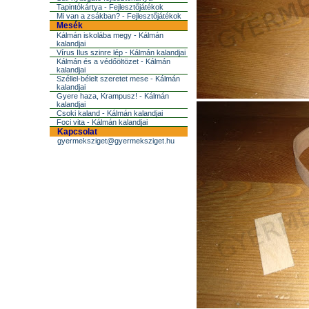
Tapintókártya - Fejlesztőjátékok
Mi van a zsákban? - Fejlesztőjátékok
Mesék
Kálmán iskolába megy - Kálmán
kalandjai
Vírus Ilus szinre lép - Kálmán kalandjai
Kálmán és a védőöltözet - Kálmán
kalandjai
Széllel-bélelt szeretet mese - Kálmán
kalandjai
Gyere haza, Krampusz! - Kálmán
kalandjai
Csoki kaland - Kálmán kalandjai
Foci vita - Kálmán kalandjai
Kapcsolat
gyermeksziget@gyermeksziget.hu