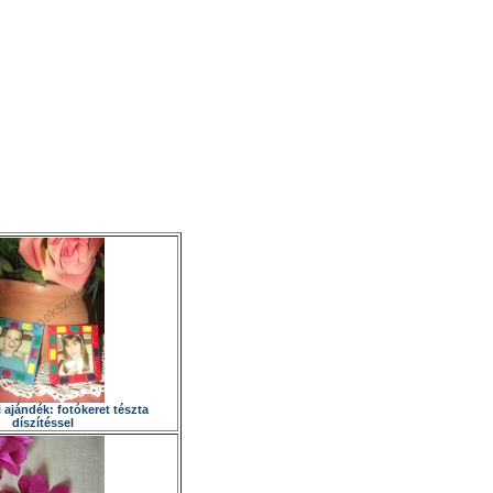
 ajándék: fotókeret tészta
díszítéssel