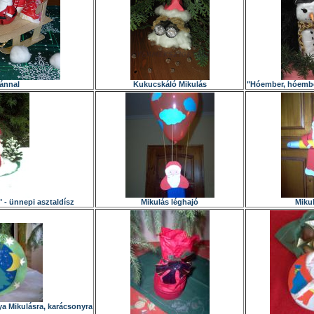
ánnal
Kukucskáló Mikulás
"Hóember, hóember
- ünnepi asztaldísz
Mikulás léghajó
Miku
a Mikulásra, karácsonyra