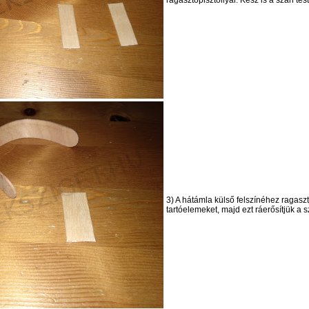
ragasztópisztollyal. Kész is a szán tes
3) A hátámla külső felszínéhez ragaszt
tartóelemeket, majd ezt ráerősítjük a 