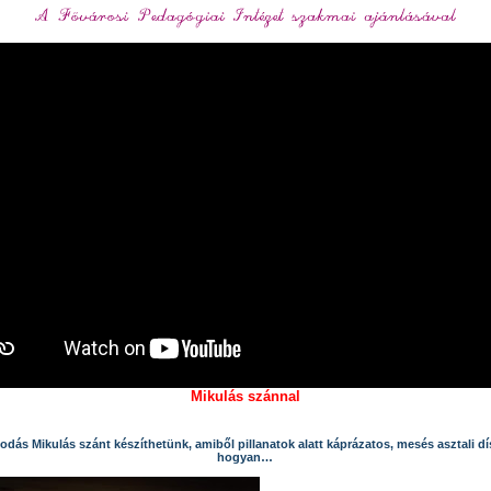
Mikulás szánnal
dás Mikulás szánt készíthetünk, amiből pillanatok alatt káprázatos, mesés asztali dí
hogyan…