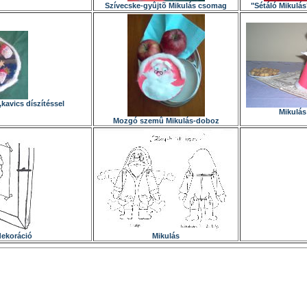
Szívecske-gyûjtõ Mikulás csomag
"Sétáló Mikulá
kavics díszítéssel
Mikulás 
Mozgó szemû Mikulás-doboz
dekoráció
Mikulás