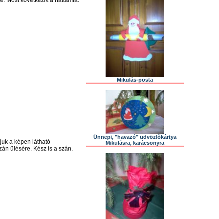
te. Most következik a háttámla.
Mikulás-posta
Ünnepi, "havazó" üdvözlõkártya
juk a képen látható
Mikulásra, karácsonyra
szán ülésére. Kész is a szán.