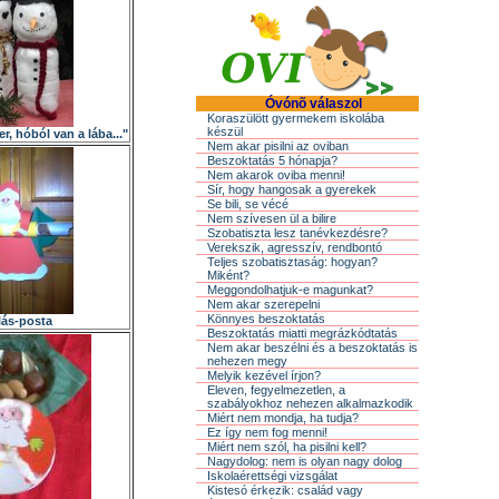
Óvónõ válaszol
Koraszülött gyermekem iskolába
készül
, hóból van a lába..."
Nem akar pisilni az oviban
Beszoktatás 5 hónapja?
Nem akarok oviba menni!
Sír, hogy hangosak a gyerekek
Se bili, se vécé
Nem szívesen ül a bilire
Szobatiszta lesz tanévkezdésre?
Verekszik, agresszív, rendbontó
Teljes szobatisztaság: hogyan?
Miként?
Meggondolhatjuk-e magunkat?
Nem akar szerepelni
Könnyes beszoktatás
lás-posta
Beszoktatás miatti megrázkódtatás
Nem akar beszélni és a beszoktatás is
nehezen megy
Melyik kezével írjon?
Eleven, fegyelmezetlen, a
szabályokhoz nehezen alkalmazkodik
Miért nem mondja, ha tudja?
Ez így nem fog menni!
Miért nem szól, ha pisilni kell?
Nagydolog: nem is olyan nagy dolog
Iskolaérettségi vizsgálat
Kistesó érkezik: család vagy