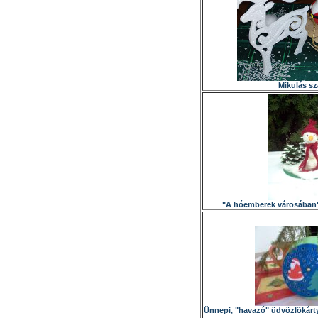
Mikulás sz
"A hóemberek városában" 
Ünnepi, "havazó" üdvözlõkárty