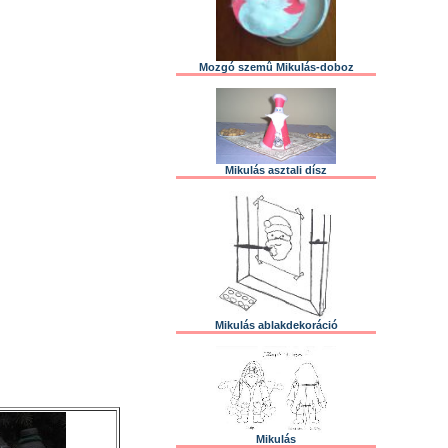
Mozgó szemû Mikulás-doboz
Mikulás asztali dísz
Mikulás ablakdekoráció
Mikulás