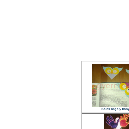
Bölcs bagoly köny