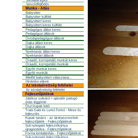
iskolába lépés
beszédfejlõdés
Munka - Állás
Babysitter
Babysitter külföld
Babysittert keres
Babysittert keres külföld
Pedagógus állást keres
Pedagógusi állások
Óvodapedagógusi állások
Dajka állást keres
Dajka állások
Nyelvtanár állást keres
Nyelvtanári állások
Óraadó, korrepetáló munkát keres
Óraadó, korrepetáló munkák
Egyéb munkát keres
Egyéb munkák
Mielõtt babysittert választana...
Hirdetési etikett
Az iskolaérettség feltételei
Az iskolaérettség feltételei
Fejlesztőjátékok
Játékos suliváró + ajándék pattogó
óriás léggömb
Őszi kupak lottó
Trabi Gabi és Lurkó Ferkó - Mese és
fejlesztés
Kupak-tanács - az újrahasznosított
fejlesztőjáték - Fejlesztőjátékok
Suli nyitogató fejlesztőkártya
újragondolva - Fejlesztőjátékok
Forma lomtalanítás - Fejlesztőjátékok
Suli-nyitogató fejlesztőkártya