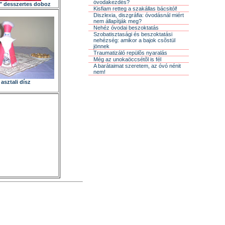
óvodakezdés?
s" desszertes doboz
Kisfiam retteg a szakállas bácsitól!
Diszlexia, diszgráfia: óvodásnál miért
nem állapítják meg?
Nehéz óvodai beszoktatás
Szobatisztasági és beszoktatási
nehézség: amikor a bajok csõstül
jönnek
Traumatizáló repülõs nyaralás
Még az unokaöccsétõl is fél
A barátaimat szeretem, az óvó nénit
nem!
asztali dísz