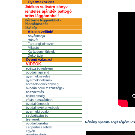
Gyermeksziget
Játékos suliváró könyv
rendelés ajándék pattogó
óriás léggömbbel!
Kéztorna léggömbbel -
íráselőkészítés
JSV kép
Alkoss velünk!
Anyáknapja
Húsvét
Farsangi jelmezek
Mikulás
Karácsonyi ötletek
Dekoráció
Óvónõ válaszol
VIDEÓK
egészségvédelem
óvodai napirend
gyermeknevelés
gyermeki félelmek
ábrázoló tevékenység
óvodán belüli feszültségek
beszoktatás
balkezesség
válás a családban
óvodai ünnepek
óvodai tevékenységek
gyermekirodalom
szobatisztaság
testvérek
Néhány spatula segítségével cso
óvodai beíratás
csoportösszetétel
egyéb