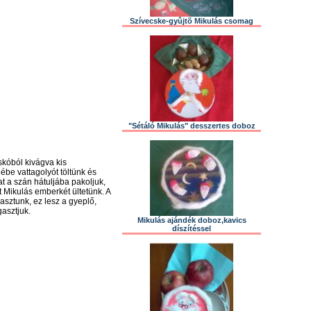
Szívecske-gyûjtõ Mikulás csomag
"Sétáló Mikulás" desszertes doboz
skóból kivágva kis
ébe vattagolyót töltünk és
at a szán hátuljába pakoljuk,
t Mikulás emberkét ültetünk. A
gasztunk, ez lesz a gyeplő,
asztjuk.
Mikulás ajándék doboz,kavics
díszítéssel