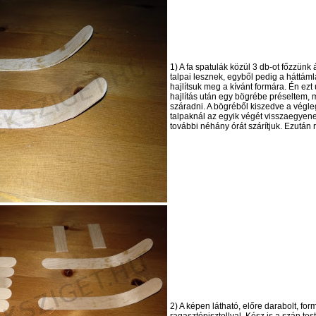
1) A fa spatulák közül 3 db-ot főzzünk 
talpai lesznek, egyből pedig a háttá
hajlítsuk meg a kívánt formára. Én ezt
hajlítás után egy bögrébe préseltem, 
száradni. A bögréből kiszedve a végle
talpaknál az egyik végét visszaegyene
további néhány órát szárítjuk. Ezután
2) A képen látható, előre darabolt, for