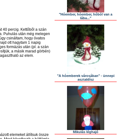
"Hóember, hóember, hóból van a
lába..."
át 40 percig. Kettőből a szán
mla. Puhulás után még melegen
 úgy csináltam, hogy óvatos
majd ott hagytam 1 napig
ges formázás után (pl. a szán
sítjük, a másik marad görbén)
 ragasztható az elem.
"A hóemberek városában" - ünnepi
asztaldísz
Mikulás léghajó
mázott elemeket állítsuk össze