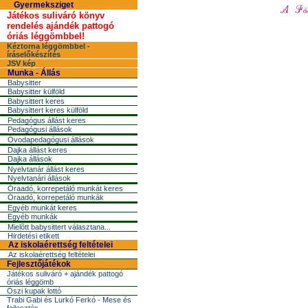
Gyermeksziget
Játékos suliváró könyv
rendelés ajándék pattogó
óriás léggömbbel!
Kéztorna léggömbbel -
íráselőkészítés
JSV kép
Munka - Állás
Babysitter
Babysitter külföld
Babysittert keres
Babysittert keres külföld
Pedagógus állást keres
Pedagógusi állások
Óvodapedagógusi állások
Dajka állást keres
Dajka állások
Nyelvtanár állást keres
Nyelvtanári állások
Óraadó, korrepetáló munkát keres
Óraadó, korrepetáló munkák
Egyéb munkát keres
Egyéb munkák
Mielõtt babysittert választana...
Hirdetési etikett
Az iskolaérettség feltételei
Az iskolaérettség feltételei
Fejlesztőjátékok
Játékos suliváró + ajándék pattogó
óriás léggömb
Őszi kupak lottó
Trabi Gabi és Lurkó Ferkó - Mese és