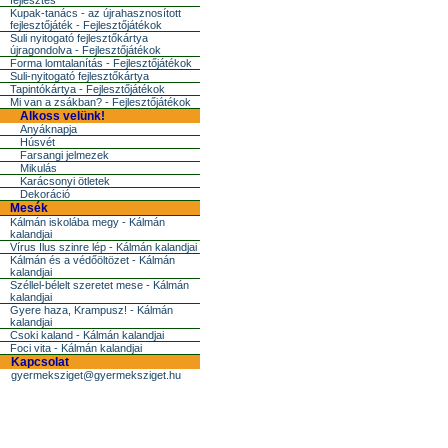
fejlesztés
Kupak-tanács - az újrahasznosított
fejlesztőjáték - Fejlesztőjátékok
Suli nyitogató fejlesztőkártya
újragondolva - Fejlesztőjátékok
Forma lomtalanítás - Fejlesztőjátékok
Suli-nyitogató fejlesztőkártya
Tapintókártya - Fejlesztőjátékok
Mi van a zsákban? - Fejlesztőjátékok
Alkoss velünk!
Anyáknapja
Húsvét
Farsangi jelmezek
Mikulás
Karácsonyi ötletek
Dekoráció
Mesék
Kálmán iskolába megy - Kálmán
kalandjai
Vírus Ilus szinre lép - Kálmán kalandjai
Kálmán és a védőöltözet - Kálmán
kalandjai
Széllel-bélelt szeretet mese - Kálmán
kalandjai
Gyere haza, Krampusz! - Kálmán
kalandjai
Csoki kaland - Kálmán kalandjai
Foci vita - Kálmán kalandjai
Kapcsolat
gyermeksziget@gyermeksziget.hu