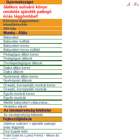
Gyermeksziget
Játékos suliváró könyv
rendelés ajándék pattogó
óriás léggömbbel!
Kéztorna léggömbbel -
íráselőkészítés
JSV kép
Munka - Állás
Babysitter
Babysitter külföld
Babysittert keres
Babysittert keres külföld
Pedagógus állást keres
Pedagógusi állások
Óvodapedagógusi állások
Dajka állást keres
Dajka állások
Nyelvtanár állást keres
Nyelvtanári állások
Óraadó, korrepetáló munkát keres
Óraadó, korrepetáló munkák
Egyéb munkát keres
Egyéb munkák
Mielõtt babysittert választana...
Hirdetési etikett
Az iskolaérettség feltételei
Az iskolaérettség feltételei
Fejlesztőjátékok
Játékos suliváró + ajándék pattogó
óriás léggömb
Őszi kupak lottó
Trabi Gabi és Lurkó Ferkó - Mese és