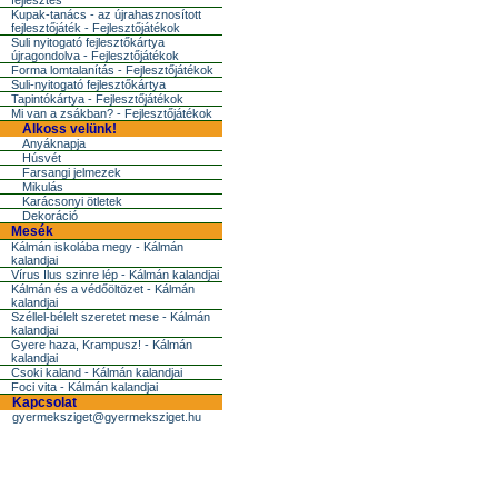
fejlesztés
Kupak-tanács - az újrahasznosított
fejlesztőjáték - Fejlesztőjátékok
Suli nyitogató fejlesztőkártya
újragondolva - Fejlesztőjátékok
Forma lomtalanítás - Fejlesztőjátékok
Suli-nyitogató fejlesztőkártya
Tapintókártya - Fejlesztőjátékok
Mi van a zsákban? - Fejlesztőjátékok
Alkoss velünk!
Anyáknapja
Húsvét
Farsangi jelmezek
Mikulás
Karácsonyi ötletek
Dekoráció
Mesék
Kálmán iskolába megy - Kálmán
kalandjai
Vírus Ilus szinre lép - Kálmán kalandjai
Kálmán és a védőöltözet - Kálmán
kalandjai
Széllel-bélelt szeretet mese - Kálmán
kalandjai
Gyere haza, Krampusz! - Kálmán
kalandjai
Csoki kaland - Kálmán kalandjai
Foci vita - Kálmán kalandjai
Kapcsolat
gyermeksziget@gyermeksziget.hu