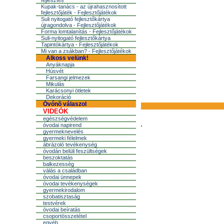
fejlesztés
Kupak-tanács - az újrahasznosított
fejlesztőjáték - Fejlesztőjátékok
Suli nyitogató fejlesztőkártya
újragondolva - Fejlesztőjátékok
Forma lomtalanítás - Fejlesztőjátékok
Suli-nyitogató fejlesztőkártya
Tapintókártya - Fejlesztőjátékok
Mi van a zsákban? - Fejlesztőjátékok
Alkoss velünk!
Anyáknapja
Húsvét
Farsangi jelmezek
Mikulás
Karácsonyi ötletek
Dekoráció
Óvónõ válaszol
VIDEÓK
egészségvédelem
óvodai napirend
gyermeknevelés
gyermeki félelmek
ábrázoló tevékenység
óvodán belüli feszültségek
beszoktatás
balkezesség
válás a családban
óvodai ünnepek
óvodai tevékenységek
gyermekirodalom
szobatisztaság
testvérek
óvodai beíratás
csoportösszetétel
egyéb