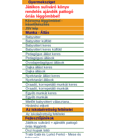
Gyermeksziget
Játékos suliváró könyv
rendelés ajándék pattogó
óriás léggömbbel!
Kéztorna léggömbbel -
íráselőkészítés
JSV kép
Munka - Állás
Babysitter
Babysitter külföld
Babysittert keres
Babysittert keres külföld
Pedagógus állást keres
Pedagógusi állások
Óvodapedagógusi állások
Dajka állást keres
Dajka állások
Nyelvtanár állást keres
Nyelvtanári állások
Óraadó, korrepetáló munkát keres
Óraadó, korrepetáló munkák
Egyéb munkát keres
Egyéb munkák
Mielõtt babysittert választana...
Hirdetési etikett
Az iskolaérettség feltételei
Az iskolaérettség feltételei
Fejlesztőjátékok
Játékos suliváró + ajándék pattogó
óriás léggömb
Őszi kupak lottó
Trabi Gabi és Lurkó Ferkó - Mese és