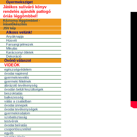
Gyermeksziget
Játékos suliváró könyv
rendelés ajándék pattogó
óriás léggömbbel!
Kéztorna léggömbbel -
íráselőkészítés
JSV kép
Alkoss velünk!
Anyáknapja
Húsvét
Farsangi jelmezek
Mikulás
Karácsonyi ötletek
Dekoráció
Óvónõ válaszol
VIDEÓK
egészségvédelem
óvodai napirend
gyermeknevelés
gyermeki félelmek
ábrázoló tevékenység
óvodán belüli feszültségek
beszoktatás
balkezesség
válás a családban
óvodai ünnepek
óvodai tevékenységek
gyermekirodalom
szobatisztaság
testvérek
óvodai beíratás
csoportösszetétel
egyéb