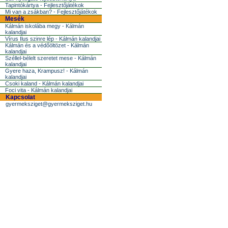
Tapintókártya - Fejlesztőjátékok
Mi van a zsákban? - Fejlesztőjátékok
Mesék
Kálmán iskolába megy - Kálmán
kalandjai
Vírus Ilus szinre lép - Kálmán kalandjai
Kálmán és a védőöltözet - Kálmán
kalandjai
Széllel-bélelt szeretet mese - Kálmán
kalandjai
Gyere haza, Krampusz! - Kálmán
kalandjai
Csoki kaland - Kálmán kalandjai
Foci vita - Kálmán kalandjai
Kapcsolat
gyermeksziget@gyermeksziget.hu