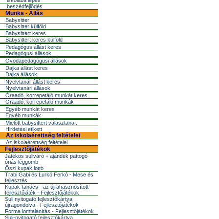
iskolába lépés
beszédfejlõdés
Munka - Állás
Babysitter
Babysitter külföld
Babysittert keres
Babysittert keres külföld
Pedagógus állást keres
Pedagógusi állások
Óvodapedagógusi állások
Dajka állást keres
Dajka állások
Nyelvtanár állást keres
Nyelvtanári állások
Óraadó, korrepetáló munkát keres
Óraadó, korrepetáló munkák
Egyéb munkát keres
Egyéb munkák
Mielõtt babysittert választana...
Hirdetési etikett
Az iskolaérettség feltételei
Az iskolaérettség feltételei
Fejlesztőjátékok
Játékos suliváró + ajándék pattogó
óriás léggömb
Őszi kupak lottó
Trabi Gabi és Lurkó Ferkó - Mese és
fejlesztés
Kupak-tanács - az újrahasznosított
fejlesztőjáték - Fejlesztőjátékok
Suli nyitogató fejlesztőkártya
újragondolva - Fejlesztőjátékok
Forma lomtalanítás - Fejlesztőjátékok
Suli-nyitogató fejlesztőkártya