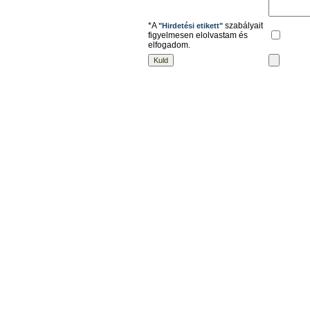
*A
szabályait
"Hirdetési etikett"
figyelmesen elolvastam és
elfogadom.