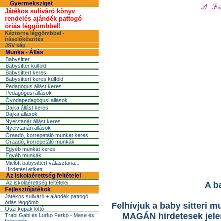
Gyermeksziget
Játékos suliváró könyv
rendelés ajándék pattogó
óriás léggömbbel!
Kéztorna léggömbbel -
íráselőkészítés
JSV kép
Munka - Állás
Babysitter
Babysitter külföld
Babysittert keres
Babysittert keres külföld
Pedagógus állást keres
Pedagógusi állások
Óvodapedagógusi állások
Dajka állást keres
Dajka állások
Nyelvtanár állást keres
Nyelvtanári állások
Óraadó, korrepetáló munkát keres
Óraadó, korrepetáló munkák
Egyéb munkát keres
Egyéb munkák
Mielõtt babysittert választana...
Hirdetési etikett
Az iskolaérettség feltételei
Az iskolaérettség feltételei
A b
Fejlesztőjátékok
Játékos suliváró + ajándék pattogó
óriás léggömb
Felhívjuk a baby sitteri 
Őszi kupak lottó
MAGÁN hirdetesek jelent
Trabi Gabi és Lurkó Ferkó - Mese és