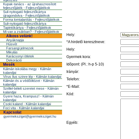
fejlesztés
Kupak-tanács - az újrahasznosított
fejlesztőjáték - Fejlesztőjátékok
Suli nyitogató fejlesztőkártya
újragondolva - Fejlesztőjátékok
Forma lomtalanítás - Fejlesztőjátékok
Suli-nyitogató fejlesztőkártya
Tapintókártya - Fejlesztőjátékok
Mi van a zsákban? - Fejlesztőjátékok
Hely:
Alkoss velünk!
Anyáknapja
*A hirdetõ keresztneve:
Húsvét
Farsangi jelmezek
Hely:
Mikulás
Karácsonyi ötletek
Gyermek kora:
Dekoráció
Idõpont: (Pl.: h-p 5-10)
Mesék
Kálmán iskolába megy - Kálmán
Irányár:
kalandjai
Vírus Ilus szinre lép - Kálmán kalandjai
Telefon:
Kálmán és a védőöltözet - Kálmán
kalandjai
*E-Mail:
Széllel-bélelt szeretet mese - Kálmán
kalandjai
Kód:
Gyere haza, Krampusz! - Kálmán
kalandjai
Csoki kaland - Kálmán kalandjai
Foci vita - Kálmán kalandjai
Kapcsolat
gyermeksziget@gyermeksziget.hu
Egyéb: