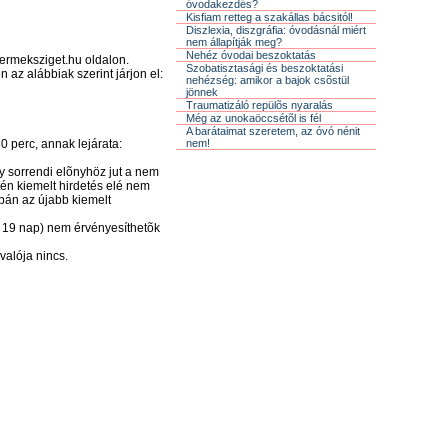
óvodakezdés?
Kisfiam retteg a szakállas bácsitól!
Diszlexia, diszgráfia: óvodásnál miért
nem állapítják meg?
Nehéz óvodai beszoktatás
yermeksziget.hu oldalon.
Szobatisztasági és beszoktatási
z alábbiak szerint járjon el:
nehézség: amikor a bajok csõstül
jönnek
Traumatizáló repülõs nyaralás
Még az unokaöccsétõl is fél
A barátaimat szeretem, az óvó nénit
0 perc, annak lejárata:
nem!
gy sorrendi elõnyhöz jut a nem
tén kiemelt hirdetés elé nem
pán az újabb kiemelt
en 19 nap) nem érvényesíthetõk
valója nincs.