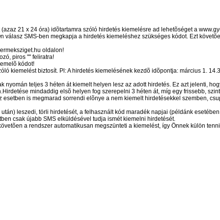
 (azaz 21 x 24 óra) idõtartamra szóló hirdetés kiemelésre ad lehetõséget a www.g
 válasz SMS-ben megkapja a hirdetés kiemeléshez szükséges kódot. Ezt követõen a
yermeksziget.hu oldalon!
zó, piros "" feliratra!
iemelõ kódot!
óló kiemelést biztosít. Pl: A hirdetés kiemelésének kezdõ idõpontja: március 1. 14.3
k nyomán teljes 3 héten át kiemelt helyen lesz az adott hirdetés. Ez azt jelenti, ho
Hirdetése mindaddig elsõ helyen fog szerepelni 3 héten át, míg egy frissebb, szin
z esetben is megmarad sorrendi elõnye a nem kiemelt hirdetésekkel szemben, csu
 után) leszedi, törli hirdetését, a felhasznált kód maradék napjai (példánk esetéb
ben csak újabb SMS elküldésével tudja ismét kiemelni hirdetését.
t követõen a rendszer automatikusan megszünteti a kiemelést, így Önnek külön tenni