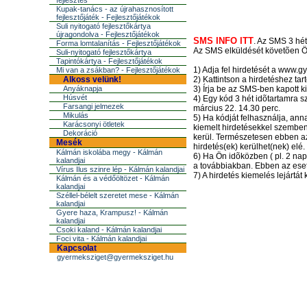
fejlesztés
Kupak-tanács - az újrahasznosított
fejlesztőjáték - Fejlesztőjátékok
Suli nyitogató fejlesztőkártya
újragondolva - Fejlesztőjátékok
SMS INFO ITT
. Az SMS 3 hét
Forma lomtalanítás - Fejlesztőjátékok
Az SMS elküldését követõen Ön
Suli-nyitogató fejlesztőkártya
Tapintókártya - Fejlesztőjátékok
1) Adja fel hirdetését a www.g
Mi van a zsákban? - Fejlesztőjátékok
Alkoss velünk!
2) Kattintson a hirdetéshez tarto
Anyáknapja
3) Írja be az SMS-ben kapott k
Húsvét
4) Egy kód 3 hét idõtartamra sz
Farsangi jelmezek
március 22. 14.30 perc.
Mikulás
5) Ha kódját felhasználja, anna
Karácsonyi ötletek
kiemelt hirdetésekkel szemben.
Dekoráció
kerül. Természetesen ebben a
Mesék
hirdetés(ek) kerülhet(nek) elé.
Kálmán iskolába megy - Kálmán
6) Ha Ön idõközben ( pl. 2 nap
kalandjai
a továbbiakban. Ebben az eset
Vírus Ilus szinre lép - Kálmán kalandjai
7) A hirdetés kiemelés lejártá
Kálmán és a védőöltözet - Kálmán
kalandjai
Széllel-bélelt szeretet mese - Kálmán
kalandjai
Gyere haza, Krampusz! - Kálmán
kalandjai
Csoki kaland - Kálmán kalandjai
Foci vita - Kálmán kalandjai
Kapcsolat
gyermeksziget@gyermeksziget.hu