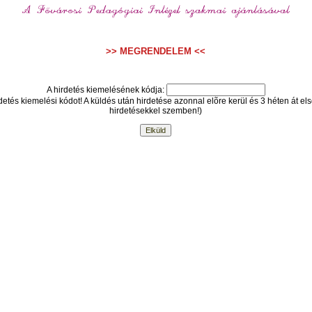
>> MEGRENDELEM <<
A hirdetés kiemelésének kódja:
detés kiemelési kódot! A küldés után hirdetése azonnal elõre kerül és 3 héten át e
hirdetésekkel szemben!)