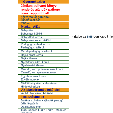
Gyermeksziget
Játékos suliváró könyv
rendelés ajándék pattogó
óriás léggömbbel!
Kéztorna léggömbbel -
íráselőkészítés
JSV kép
Munka - Állás
Babysitter
Babysitter külföld
(Írja be az
-ben kapott hir
SMS
Babysittert keres
Babysittert keres külföld
Pedagógus állást keres
Pedagógusi állások
Óvodapedagógusi állások
Dajka állást keres
Dajka állások
Nyelvtanár állást keres
Nyelvtanári állások
Óraadó, korrepetáló munkát keres
Óraadó, korrepetáló munkák
Egyéb munkát keres
Egyéb munkák
Mielõtt babysittert választana...
Hirdetési etikett
Az iskolaérettség feltételei
Az iskolaérettség feltételei
Fejlesztőjátékok
Játékos suliváró + ajándék pattogó
óriás léggömb
Őszi kupak lottó
Trabi Gabi és Lurkó Ferkó - Mese és