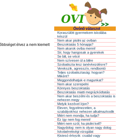
Óvónõ válaszol
Koraszülött gyermekem iskolába
készül
Nem akar pisilni az oviban
lsõbbséget élvez a nem kiemelt
Beszoktatás 5 hónapja?
Nem akarok oviba menni!
Sír, hogy hangosak a gyerekek
Se bili, se vécé
Nem szívesen ül a bilire
Szobatiszta lesz tanévkezdésre?
Verekszik, agresszív, rendbontó
Teljes szobatisztaság: hogyan?
Miként?
Meggondolhatjuk-e magunkat?
Nem akar szerepelni
Könnyes beszoktatás
Beszoktatás miatti megrázkódtatás
Nem akar beszélni és a beszoktatás is
nehezen megy
Melyik kezével írjon?
Eleven, fegyelmezetlen, a
szabályokhoz nehezen alkalmazkodik
Miért nem mondja, ha tudja?
Ez így nem fog menni!
Miért nem szól, ha pisilni kell?
Nagydolog: nem is olyan nagy dolog
Iskolaérettségi vizsgálat
Kistesó érkezik: család vagy