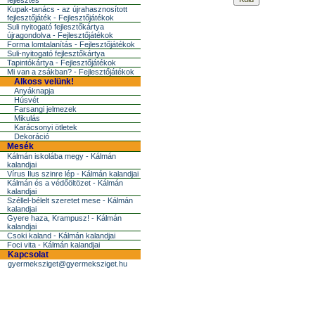
fejlesztés
Kupak-tanács - az újrahasznosított
fejlesztőjáték - Fejlesztőjátékok
Suli nyitogató fejlesztőkártya
újragondolva - Fejlesztőjátékok
Forma lomtalanítás - Fejlesztőjátékok
Suli-nyitogató fejlesztőkártya
Tapintókártya - Fejlesztőjátékok
Mi van a zsákban? - Fejlesztőjátékok
Alkoss velünk!
Anyáknapja
Húsvét
Farsangi jelmezek
Mikulás
Karácsonyi ötletek
Dekoráció
Mesék
Kálmán iskolába megy - Kálmán
kalandjai
Vírus Ilus szinre lép - Kálmán kalandjai
Kálmán és a védőöltözet - Kálmán
kalandjai
Széllel-bélelt szeretet mese - Kálmán
kalandjai
Gyere haza, Krampusz! - Kálmán
kalandjai
Csoki kaland - Kálmán kalandjai
Foci vita - Kálmán kalandjai
Kapcsolat
gyermeksziget@gyermeksziget.hu