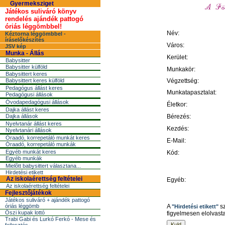
Gyermeksziget
Játékos suliváró könyv
rendelés ajándék pattogó
óriás léggömbbel!
Név:
Kéztorna léggömbbel -
íráselőkészítés
Város:
JSV kép
Munka - Állás
Kerület:
Babysitter
Babysitter külföld
Munkakör:
Babysittert keres
Babysittert keres külföld
Végzettség:
Pedagógus állást keres
Munkatapasztalat:
Pedagógusi állások
Óvodapedagógusi állások
Életkor:
Dajka állást keres
Dajka állások
Bérezés:
Nyelvtanár állást keres
Kezdés:
Nyelvtanári állások
Óraadó, korrepetáló munkát keres
E-Mail:
Óraadó, korrepetáló munkák
Egyéb munkát keres
Kód:
Egyéb munkák
Mielõtt babysittert választana...
Hirdetési etikett
Az iskolaérettség feltételei
Egyéb:
Az iskolaérettség feltételei
Fejlesztőjátékok
Játékos suliváró + ajándék pattogó
óriás léggömb
A
sz
"Hirdetési etikett"
Őszi kupak lottó
figyelmesen elolvast
Trabi Gabi és Lurkó Ferkó - Mese és