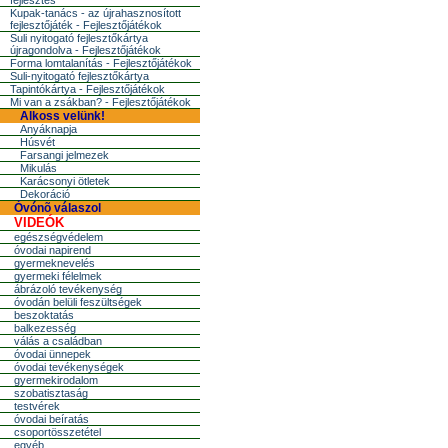
fejlesztés
Kupak-tanács - az újrahasznosított
fejlesztőjáték - Fejlesztőjátékok
Suli nyitogató fejlesztőkártya
újragondolva - Fejlesztőjátékok
Forma lomtalanítás - Fejlesztőjátékok
Suli-nyitogató fejlesztőkártya
Tapintókártya - Fejlesztőjátékok
Mi van a zsákban? - Fejlesztőjátékok
Alkoss velünk!
Anyáknapja
Húsvét
Farsangi jelmezek
Mikulás
Karácsonyi ötletek
Dekoráció
Óvónõ válaszol
VIDEÓK
egészségvédelem
óvodai napirend
gyermeknevelés
gyermeki félelmek
ábrázoló tevékenység
óvodán belüli feszültségek
beszoktatás
balkezesség
válás a családban
óvodai ünnepek
óvodai tevékenységek
gyermekirodalom
szobatisztaság
testvérek
óvodai beíratás
csoportösszetétel
egyéb