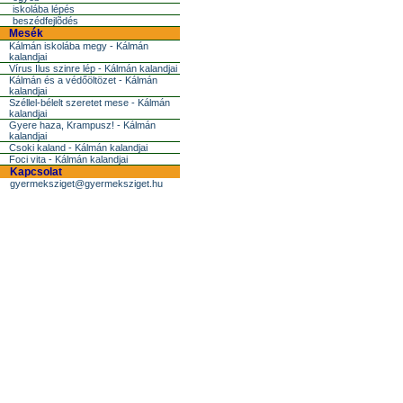
iskolába lépés
beszédfejlõdés
Mesék
Kálmán iskolába megy - Kálmán
kalandjai
Vírus Ilus szinre lép - Kálmán kalandjai
Kálmán és a védőöltözet - Kálmán
kalandjai
Széllel-bélelt szeretet mese - Kálmán
kalandjai
Gyere haza, Krampusz! - Kálmán
kalandjai
Csoki kaland - Kálmán kalandjai
Foci vita - Kálmán kalandjai
Kapcsolat
gyermeksziget@gyermeksziget.hu