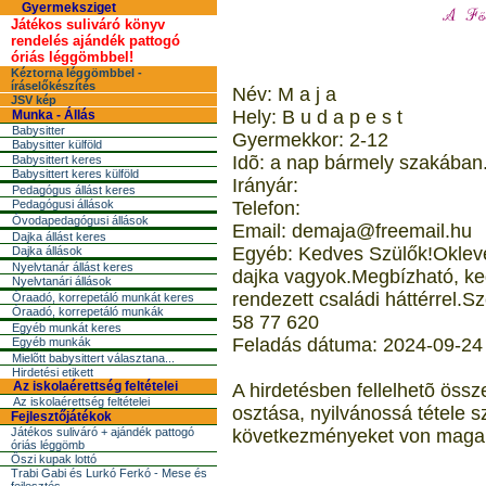
Gyermeksziget
Játékos suliváró könyv
rendelés ajándék pattogó
óriás léggömbbel!
Kéztorna léggömbbel -
íráselőkészítés
Név: M a j a
JSV kép
Hely: B u d a p e s t
Munka - Állás
Babysitter
Gyermekkor: 2-12
Babysitter külföld
Idõ: a nap bármely szakában.
Babysittert keres
Babysittert keres külföld
Irányár:
Pedagógus állást keres
Pedagógusi állások
Telefon:
Óvodapedagógusi állások
Email: demaja@freemail.hu
Dajka állást keres
Egyéb: Kedves Szülők!Oklevele
Dajka állások
Nyelvtanár állást keres
dajka vagyok.Megbízható, ke
Nyelvtanári állások
rendezett családi háttérrel.S
Óraadó, korrepetáló munkát keres
Óraadó, korrepetáló munkák
58 77 620
Egyéb munkát keres
Feladás dátuma: 2024-09-24
Egyéb munkák
Mielõtt babysittert választana...
Hirdetési etikett
Az iskolaérettség feltételei
A hirdetésben fellelhetõ öss
Az iskolaérettség feltételei
osztása, nyilvánossá tétele s
Fejlesztőjátékok
Játékos suliváró + ajándék pattogó
következményeket von maga 
óriás léggömb
Őszi kupak lottó
Trabi Gabi és Lurkó Ferkó - Mese és