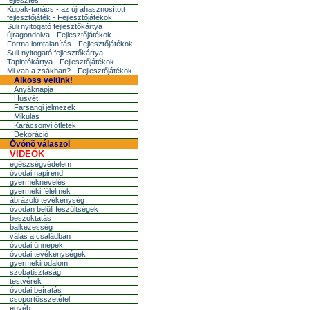
fejlesztés
Kupak-tanács - az újrahasznosított
fejlesztőjáték - Fejlesztőjátékok
Suli nyitogató fejlesztőkártya
újragondolva - Fejlesztőjátékok
Forma lomtalanítás - Fejlesztőjátékok
Suli-nyitogató fejlesztőkártya
Tapintókártya - Fejlesztőjátékok
Mi van a zsákban? - Fejlesztőjátékok
Alkoss velünk!
Anyáknapja
Húsvét
Farsangi jelmezek
Mikulás
Karácsonyi ötletek
Dekoráció
Óvónõ válaszol
VIDEÓK
egészségvédelem
óvodai napirend
gyermeknevelés
gyermeki félelmek
ábrázoló tevékenység
óvodán belüli feszültségek
beszoktatás
balkezesség
válás a családban
óvodai ünnepek
óvodai tevékenységek
gyermekirodalom
szobatisztaság
testvérek
óvodai beíratás
csoportösszetétel
egyéb