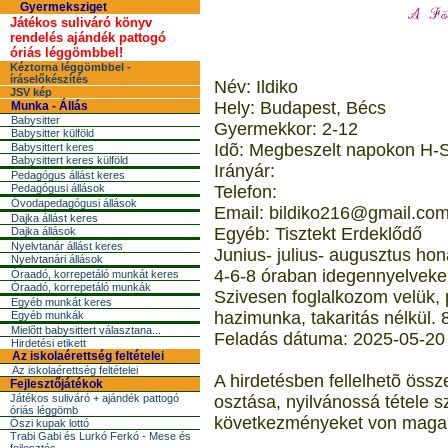
Gyermeksziget
Játékos suliváró könyv
rendelés ajándék pattogó
óriás léggömbbel!
Kéztorna léggömbbel -
íráselőkészítés
Név: Ildiko
JSV kép
Hely: Budapest, Bécs
Munka - Állás
Babysitter
Gyermekkor: 2-12
Babysitter külföld
Idõ: Megbeszelt napokon H-S
Babysittert keres
Babysittert keres külföld
Irányár:
Pedagógus állást keres
Pedagógusi állások
Telefon:
Óvodapedagógusi állások
Email: bildiko216@gmail.co
Dajka állást keres
Egyéb: Tisztekt Erdeklődő
Dajka állások
Nyelvtanár állást keres
Junius- julius- augusztus ho
Nyelvtanári állások
4-6-8 óraban idegennyelveken 
Óraadó, korrepetáló munkát keres
Óraadó, korrepetáló munkák
Szivesen foglalkozom velük, 
Egyéb munkát keres
hazimunka, takaritás nélkül. 8
Egyéb munkák
Mielõtt babysittert választana...
Feladás dátuma: 2025-05-20
Hirdetési etikett
Az iskolaérettség feltételei
Az iskolaérettség feltételei
A hirdetésben fellelhetõ öss
Fejlesztőjátékok
Játékos suliváró + ajándék pattogó
osztása, nyilvánossá tétele s
óriás léggömb
következményeket von maga 
Őszi kupak lottó
Trabi Gabi és Lurkó Ferkó - Mese és