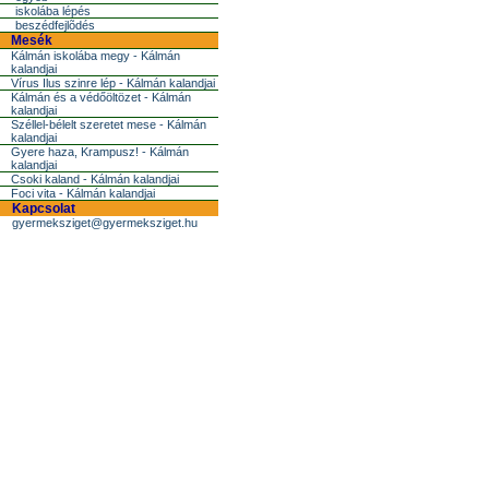
iskolába lépés
beszédfejlõdés
Mesék
Kálmán iskolába megy - Kálmán
kalandjai
Vírus Ilus szinre lép - Kálmán kalandjai
Kálmán és a védőöltözet - Kálmán
kalandjai
Széllel-bélelt szeretet mese - Kálmán
kalandjai
Gyere haza, Krampusz! - Kálmán
kalandjai
Csoki kaland - Kálmán kalandjai
Foci vita - Kálmán kalandjai
Kapcsolat
gyermeksziget@gyermeksziget.hu