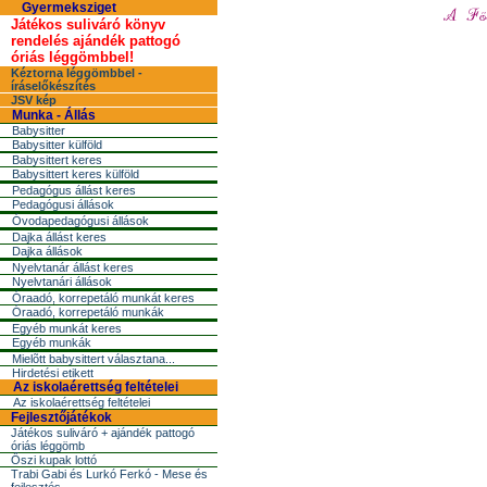
Gyermeksziget
Játékos suliváró könyv
rendelés ajándék pattogó
óriás léggömbbel!
Kéztorna léggömbbel -
íráselőkészítés
JSV kép
Munka - Állás
Babysitter
Babysitter külföld
Babysittert keres
Babysittert keres külföld
Pedagógus állást keres
Pedagógusi állások
Óvodapedagógusi állások
Dajka állást keres
Dajka állások
Nyelvtanár állást keres
Nyelvtanári állások
Óraadó, korrepetáló munkát keres
Óraadó, korrepetáló munkák
Egyéb munkát keres
Egyéb munkák
Mielõtt babysittert választana...
Hirdetési etikett
Az iskolaérettség feltételei
Az iskolaérettség feltételei
Fejlesztőjátékok
Játékos suliváró + ajándék pattogó
óriás léggömb
Őszi kupak lottó
Trabi Gabi és Lurkó Ferkó - Mese és