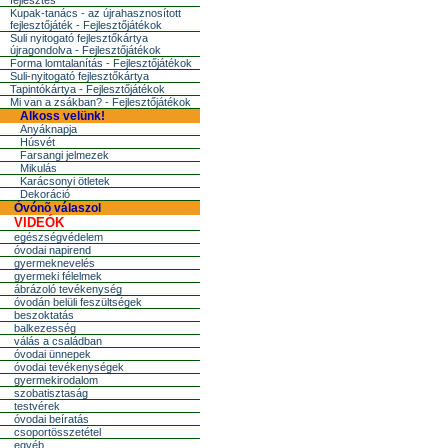
fejlesztés
Kupak-tanács - az újrahasznosított
fejlesztőjáték - Fejlesztőjátékok
Suli nyitogató fejlesztőkártya
újragondolva - Fejlesztőjátékok
Forma lomtalanítás - Fejlesztőjátékok
Suli-nyitogató fejlesztőkártya
Tapintókártya - Fejlesztőjátékok
Mi van a zsákban? - Fejlesztőjátékok
Alkoss velünk!
Anyáknapja
Húsvét
Farsangi jelmezek
Mikulás
Karácsonyi ötletek
Dekoráció
Óvónõ válaszol
VIDEÓK
egészségvédelem
óvodai napirend
gyermeknevelés
gyermeki félelmek
ábrázoló tevékenység
óvodán belüli feszültségek
beszoktatás
balkezesség
válás a családban
óvodai ünnepek
óvodai tevékenységek
gyermekirodalom
szobatisztaság
testvérek
óvodai beíratás
csoportösszetétel
egyéb