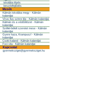
iskolába lépés
beszédfejlõdés
Mesék
Kálmán iskolába megy - Kálmán
kalandjai
Vírus Ilus szinre lép - Kálmán kalandjai
Kálmán és a védőöltözet - Kálmán
kalandjai
Széllel-bélelt szeretet mese - Kálmán
kalandjai
Gyere haza, Krampusz! - Kálmán
kalandjai
Csoki kaland - Kálmán kalandjai
Foci vita - Kálmán kalandjai
Kapcsolat
gyermeksziget@gyermeksziget.hu