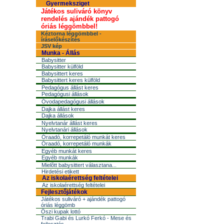
Gyermeksziget
Játékos suliváró könyv
rendelés ajándék pattogó
óriás léggömbbel!
Kéztorna léggömbbel -
íráselőkészítés
JSV kép
Munka - Állás
Babysitter
Babysitter külföld
Babysittert keres
Babysittert keres külföld
Pedagógus állást keres
Pedagógusi állások
Óvodapedagógusi állások
Dajka állást keres
Dajka állások
Nyelvtanár állást keres
Nyelvtanári állások
Óraadó, korrepetáló munkát keres
Óraadó, korrepetáló munkák
Egyéb munkát keres
Egyéb munkák
Mielõtt babysittert választana...
Hirdetési etikett
Az iskolaérettség feltételei
Az iskolaérettség feltételei
Fejlesztőjátékok
Játékos suliváró + ajándék pattogó
óriás léggömb
Őszi kupak lottó
Trabi Gabi és Lurkó Ferkó - Mese és