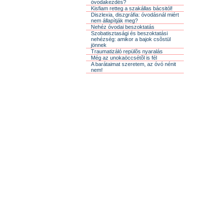
óvodakezdés?
Kisfiam retteg a szakállas bácsitól!
Diszlexia, diszgráfia: óvodásnál miért
nem állapítják meg?
Nehéz óvodai beszoktatás
Szobatisztasági és beszoktatási
nehézség: amikor a bajok csõstül
jönnek
Traumatizáló repülõs nyaralás
Még az unokaöccsétõl is fél
A barátaimat szeretem, az óvó nénit
nem!