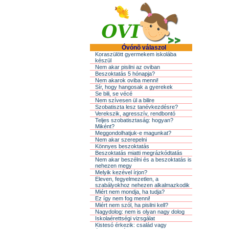
Óvónõ válaszol
Koraszülött gyermekem iskolába
készül
Nem akar pisilni az oviban
Beszoktatás 5 hónapja?
Nem akarok oviba menni!
Sír, hogy hangosak a gyerekek
Se bili, se vécé
Nem szívesen ül a bilire
Szobatiszta lesz tanévkezdésre?
Verekszik, agresszív, rendbontó
Teljes szobatisztaság: hogyan?
Miként?
Meggondolhatjuk-e magunkat?
Nem akar szerepelni
Könnyes beszoktatás
Beszoktatás miatti megrázkódtatás
Nem akar beszélni és a beszoktatás is
nehezen megy
Melyik kezével írjon?
Eleven, fegyelmezetlen, a
szabályokhoz nehezen alkalmazkodik
Miért nem mondja, ha tudja?
Ez így nem fog menni!
Miért nem szól, ha pisilni kell?
Nagydolog: nem is olyan nagy dolog
Iskolaérettségi vizsgálat
Kistesó érkezik: család vagy