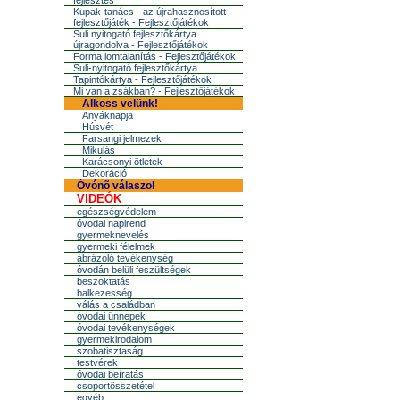
fejlesztés
Kupak-tanács - az újrahasznosított
fejlesztőjáték - Fejlesztőjátékok
Suli nyitogató fejlesztőkártya
újragondolva - Fejlesztőjátékok
Forma lomtalanítás - Fejlesztőjátékok
Suli-nyitogató fejlesztőkártya
Tapintókártya - Fejlesztőjátékok
Mi van a zsákban? - Fejlesztőjátékok
Alkoss velünk!
Anyáknapja
Húsvét
Farsangi jelmezek
Mikulás
Karácsonyi ötletek
Dekoráció
Óvónõ válaszol
VIDEÓK
egészségvédelem
óvodai napirend
gyermeknevelés
gyermeki félelmek
ábrázoló tevékenység
óvodán belüli feszültségek
beszoktatás
balkezesség
válás a családban
óvodai ünnepek
óvodai tevékenységek
gyermekirodalom
szobatisztaság
testvérek
óvodai beíratás
csoportösszetétel
egyéb