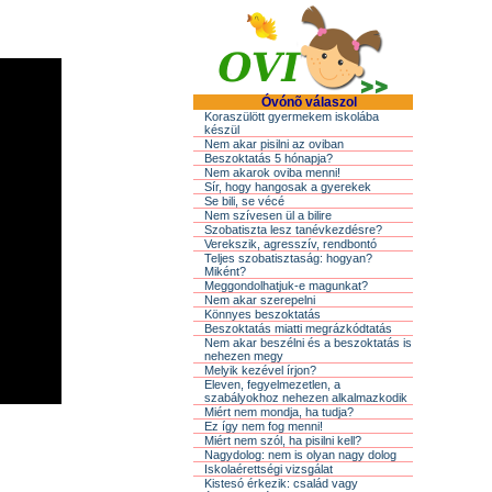
Óvónõ válaszol
Koraszülött gyermekem iskolába
készül
Nem akar pisilni az oviban
Beszoktatás 5 hónapja?
Nem akarok oviba menni!
Sír, hogy hangosak a gyerekek
Se bili, se vécé
Nem szívesen ül a bilire
Szobatiszta lesz tanévkezdésre?
Verekszik, agresszív, rendbontó
Teljes szobatisztaság: hogyan?
Miként?
Meggondolhatjuk-e magunkat?
Nem akar szerepelni
Könnyes beszoktatás
Beszoktatás miatti megrázkódtatás
Nem akar beszélni és a beszoktatás is
nehezen megy
Melyik kezével írjon?
Eleven, fegyelmezetlen, a
szabályokhoz nehezen alkalmazkodik
Miért nem mondja, ha tudja?
Ez így nem fog menni!
Miért nem szól, ha pisilni kell?
Nagydolog: nem is olyan nagy dolog
Iskolaérettségi vizsgálat
Kistesó érkezik: család vagy