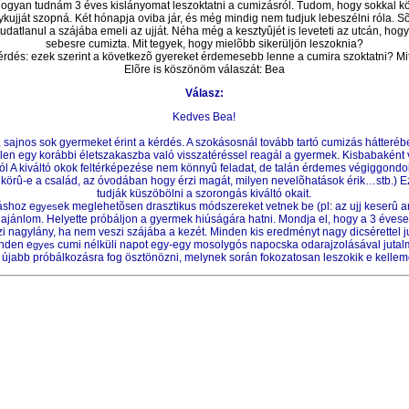
hogyan tudnám 3 éves kislányomat leszoktatni a cumizásról. Tudom, hogy sokkal k
kujját szopná. Két hónapja oviba jár, és még mindig nem tudjuk lebeszélni róla. Sõ
ntudatlanul a szájába emeli az ujját. Néha még a kesztyûjét is leveteti az utcán, h
sebesre cumizta. Mit tegyek, hogy mielõbb sikerüljön leszoknia?
rdés: ezek szerint a következõ gyereket érdemesebb lenne a cumira szoktatni? Mi
Elõre is köszönöm válaszát: Bea
Válasz:
Kedves Bea!
ó, sajnos sok gyermeket érint a kérdés. A szokásosnál tovább tartó cumizás hátter
len egy korábbi életszakaszba való visszatéréssel reagál a gyermek. Kisbabaként v
 A kiváltó okok feltérképezése nem könnyû feladat, de talán érdemes végiggondoln
gkörû-e a család, az óvodában hogy érzi magát, milyen nevelõhatások érik…stb.) E
tudják küszöbölni a szorongás kiváltó okait.
táshoz e
ek meglehetõsen drasztikus módszereket vetnek be (pl: az ujj keserû 
gyes
ánlom. Helyette próbáljon a gyermek hiúságára hatni. Mondja el, hogy a 3 évese
gazi nagylány, ha nem veszi szájába a kezét. Minden kis eredményt nagy dicsérettel
inden e
cumi nélküli napot egy-egy mosolygós napocska odarajzolásával jutal
gyes
újabb próbálkozásra fog ösztönözni, melynek során fokozatosan leszokik e kelleme