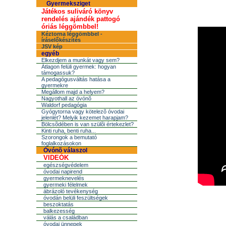
Gyermeksziget
Játékos suliváró könyv
rendelés ajándék pattogó
óriás léggömbbel!
Kéztorna léggömbbel -
íráselőkészítés
JSV kép
egyéb
Elkezdjem a munkát vagy sem?
Átlagon felüli gyermek: hogyan
támogassuk?
A pedagógusváltás hatása a
gyermekre
Megállom majd a helyem?
Nagyothall az óvónõ
Waldorf pedagógia
Gyógytorna vagy kötelezõ óvodai
jelenlét? Melyik kezemet harapjam?
Bölcsõdében is van szülõi értekezlet?
Kinti ruha, benti ruha...
Szorongok a bemutató
foglalkozásokon
Óvónõ válaszol
VIDEÓK
egészségvédelem
óvodai napirend
gyermeknevelés
gyermeki félelmek
ábrázoló tevékenység
óvodán belüli feszültségek
beszoktatás
balkezesség
válás a családban
óvodai ünnepek