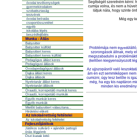
Segítségét szeretném kérni: 
óvodai tevékenységek
cumija volna, és nem a hüvely
gyermekirodalom
látjuk nála, hogy szinte ö
szobatisztaság
testvérek
óvodai beíratás
Még egy ké
csoportösszetétel
egyéb
iskolába lépés
beszédfejlõdés
Munka - Állás
Babysitter
Babysitter külföld
Problémája nem e
üláll
gyed
Babysittert keres
szorongások állnak, mely el
Babysittert keres külföld
megszabadulni a problémáktól
Pedagógus állást keres
(kellõen kiegyensúlyozott lé
Pedagógusi állások
Óvodapedagógusi állások
Az ujjszopásról való leszokta
Dajka állást keres
ám én ezt semmiképpen nem aj
Dajka állások
cumizni, úgy lesz belõle is i
Nyelvtanár állást keres
még, ha egy kis naptáron m
Nyelvtanári állások
minden kis eredmény 
Óraadó, korrepetáló munkát keres
Óraadó, korrepetáló munkák
Egyéb munkát keres
Egyéb munkák
Mielõtt babysittert választana...
Hirdetési etikett
Az iskolaérettség feltételei
Az iskolaérettség feltételei
Fejlesztőjátékok
Játékos suliváró + ajándék pattogó
óriás léggömb
Őszi kupak lottó