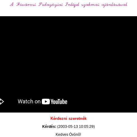
Kérdezni szeretnék
Kérdés:
(2003-05-13 10:05:29)
Kedves Óvónõ!