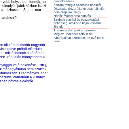
óvodakezdés?
önyebb helyzetben lennék, ha
Kisfiam retteg a szakállas bácsitól!
t elmélyült
játék
közben is azt
Diszlexia, diszgráfia: óvodásnál miért
ogy cumizhasson. Sajnos már
nem állapítják meg?
Nehéz óvodai beszoktatás
t tanácsol?
Szobatisztasági és beszoktatási
nehézség: amikor a bajok csõstül
jönnek
Traumatizáló repülõs nyaralás
Még az unokaöccsétõl is fél
A barátaimat szeretem, az óvó nénit
nem!
ében általában kisebb-nagyobb
iselkedve próbál elfordulni,
i, mik állhatnak a háttérben.
zek után talán könnyebben ki
anyaggal való bekenése…stb.),
k már egyáltalán nem szoktak
 jutalmazzon. Eredményes lehet
mazunk. Várhatóan a kislányt
tlen pótcselekvésrõl.