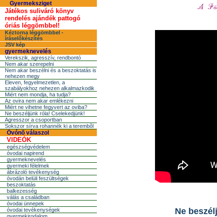
Gyermeksziget
Játékos suliváró könyv
rendelés ajándék pattogó
óriás léggömbbel!
Kéztorna léggömbbel -
íráselőkészítés
JSV kép
gyermeknevelés
Verekszik, agresszív, rendbontó
Nem akar szerepelni
Nem akar beszélni és a beszoktatás is
nehezen megy
Eleven, fegyelmezetlen, a
szabályokhoz nehezen alkalmazkodik
Miért nem mondja, ha tudja?
Az ovira nem akar emlékezni
Miért ne vihetne fegyvert az oviba?
Ne beszéljünk róla! Cselekedjünk!
Agresszor a csoportban
Sokszor sírva rohannék ki a terembõl
Óvónõ válaszol
VIDEÓK
egészségvédelem
óvodai napirend
gyermeknevelés
gyermeki félelmek
ábrázoló tevékenység
óvodán belüli feszültségek
beszoktatás
balkezesség
válás a családban
óvodai ünnepek
Ne beszélj
óvodai tevékenységek
gyermekirodalom