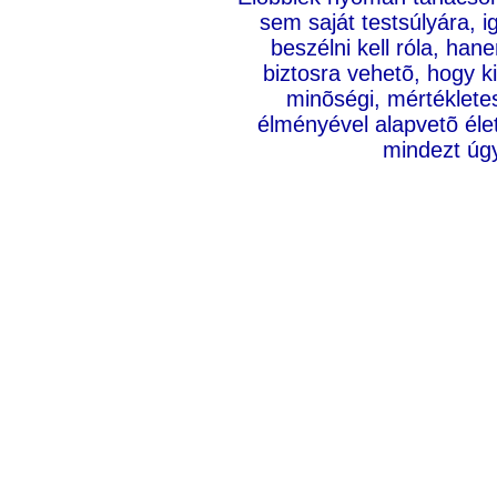
sem saját testsúlyára, i
beszélni kell róla, ha
biztosra vehetõ, hogy k
minõségi, mértéklete
élményével alapvetõ élet
mindezt úgy