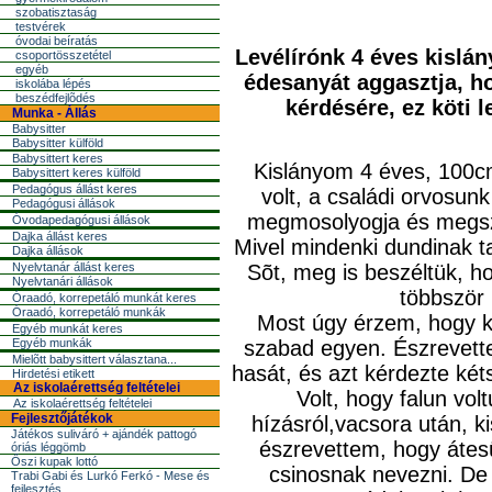
szobatisztaság
testvérek
óvodai beíratás
Levélírónk 4 éves kislán
csoportösszetétel
egyéb
édesanyát aggasztja, h
iskolába lépés
beszédfejlõdés
kérdésére, ez köti l
Munka - Állás
Babysitter
Babysitter külföld
Babysittert keres
Kislányom 4 éves, 100cm
Babysittert keres külföld
Pedagógus állást keres
volt, a családi orvosunk
Pedagógusi állások
megmosolyogja és megszó
Óvodapedagógusi állások
Dajka állást keres
Mivel mindenki dundinak ta
Dajka állások
Nyelvtanár állást keres
Sõt, meg is beszéltük, h
Nyelvtanári állások
többször 
Óraadó, korrepetáló munkát keres
Óraadó, korrepetáló munkák
Most úgy érzem, hogy ki
Egyéb munkát keres
Egyéb munkák
szabad egyen. Észrevette
Mielõtt babysittert választana...
hasát, és azt kérdezte két
Hirdetési etikett
Az iskolaérettség feltételei
Volt, hogy falun vo
Az iskolaérettség feltételei
Fejlesztőjátékok
hízásról,vacsora után, k
Játékos suliváró + ajándék pattogó
észrevettem, hogy átesü
óriás léggömb
Őszi kupak lottó
csinosnak nevezni. De
Trabi Gabi és Lurkó Ferkó - Mese és
fejlesztés