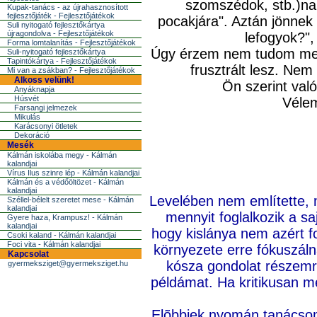
szomszédok, stb.)nap
Kupak-tanács - az újrahasznosított
fejlesztőjáték - Fejlesztőjátékok
pocakjára". Aztán jönnek
Suli nyitogató fejlesztőkártya
újragondolva - Fejlesztőjátékok
lefogyok?",
Forma lomtalanítás - Fejlesztőjátékok
Úgy érzem nem tudom megál
Suli-nyitogató fejlesztőkártya
Tapintókártya - Fejlesztőjátékok
frusztrált lesz. Ne
Mi van a zsákban? - Fejlesztőjátékok
Alkoss velünk!
Ön szerint val
Anyáknapja
Húsvét
Vélem
Farsangi jelmezek
Mikulás
Karácsonyi ötletek
Dekoráció
Mesék
Kálmán iskolába megy - Kálmán
kalandjai
Vírus Ilus szinre lép - Kálmán kalandjai
Kálmán és a védőöltözet - Kálmán
kalandjai
Levelében nem említette, 
Széllel-bélelt szeretet mese - Kálmán
kalandjai
mennyit foglalkozik a sa
Gyere haza, Krampusz! - Kálmán
kalandjai
hogy kislánya nem azért fo
Csoki kaland - Kálmán kalandjai
Foci vita - Kálmán kalandjai
környezete erre fókuszáln
Kapcsolat
kósza gondolat részemrõ
gyermeksziget@gyermeksziget.hu
példámat. Ha kritikusan m
Elõbbiek nyomán tanácso