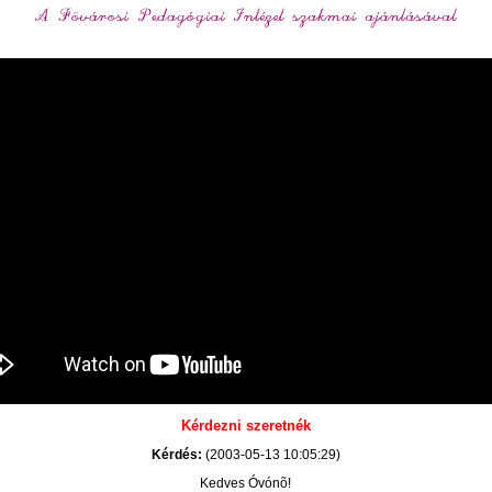
Kérdezni szeretnék
Kérdés:
(2003-05-13 10:05:29)
Kedves Óvónõ!