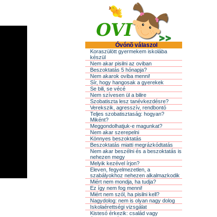
Óvónõ válaszol
Koraszülött gyermekem iskolába
készül
Nem akar pisilni az oviban
Beszoktatás 5 hónapja?
Nem akarok oviba menni!
Sír, hogy hangosak a gyerekek
Se bili, se vécé
Nem szívesen ül a bilire
Szobatiszta lesz tanévkezdésre?
Verekszik, agresszív, rendbontó
Teljes szobatisztaság: hogyan?
Miként?
Meggondolhatjuk-e magunkat?
Nem akar szerepelni
Könnyes beszoktatás
Beszoktatás miatti megrázkódtatás
Nem akar beszélni és a beszoktatás is
nehezen megy
Melyik kezével írjon?
Eleven, fegyelmezetlen, a
szabályokhoz nehezen alkalmazkodik
Miért nem mondja, ha tudja?
Ez így nem fog menni!
Miért nem szól, ha pisilni kell?
Nagydolog: nem is olyan nagy dolog
Iskolaérettségi vizsgálat
Kistesó érkezik: család vagy