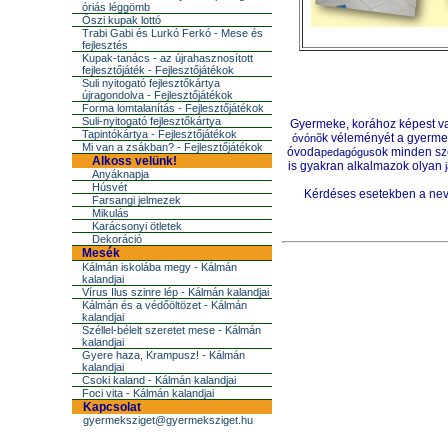
óriás léggömb
Őszi kupak lottó
Trabi Gabi és Lurkó Ferkó - Mese és
fejlesztés
Kupak-tanács - az újrahasznosított
fejlesztőjáték - Fejlesztőjátékok
Suli nyitogató fejlesztőkártya
újragondolva - Fejlesztőjátékok
Forma lomtalanítás - Fejlesztőjátékok
Suli-nyitogató fejlesztőkártya
Gyermeke, korához képest való
Tapintókártya - Fejlesztőjátékok
k véleményét a gyermek
óvónõ
Mi van a zsákban? - Fejlesztőjátékok
óvoda
ok minden sze
pedagógus
Alkoss velünk!
is gyakran alkalmazok olyan
Anyáknapja
Húsvét
Kérdéses esetekben a neve
Farsangi jelmezek
Mikulás
Karácsonyi ötletek
Dekoráció
Mesék
Kálmán iskolába megy - Kálmán
kalandjai
Vírus Ilus szinre lép - Kálmán kalandjai
Kálmán és a védőöltözet - Kálmán
kalandjai
Széllel-bélelt szeretet mese - Kálmán
kalandjai
Gyere haza, Krampusz! - Kálmán
kalandjai
Csoki kaland - Kálmán kalandjai
Foci vita - Kálmán kalandjai
Kapcsolat
gyermeksziget@gyermeksziget.hu