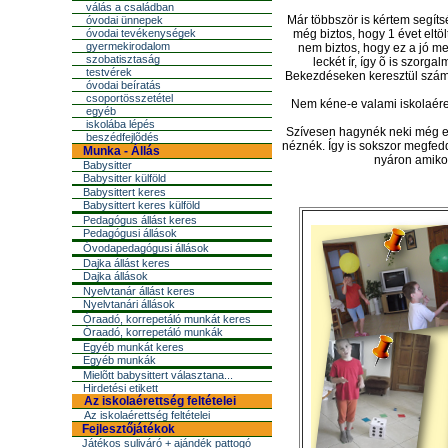
válás a családban
Már többször is kértem segíts
óvodai ünnepek
óvodai tevékenységek
még biztos, hogy 1 évet elt
gyermekirodalom
nem biztos, hogy ez a jó me
szobatisztaság
leckét ír, így õ is szor
testvérek
Bekezdéseken keresztül számolg
óvodai beíratás
csoportösszetétel
Nem kéne-e valami
iskolaér
egyéb
iskolába lépés
Szívesen hagynék neki még eg
beszédfejlõdés
néznék. Így is sokszor megfedd
Munka - Állás
nyáron amikor
Babysitter
Babysitter külföld
Babysittert keres
Babysittert keres külföld
Pedagógus állást keres
Pedagógusi állások
Óvodapedagógusi állások
Dajka állást keres
Dajka állások
Nyelvtanár állást keres
Nyelvtanári állások
Óraadó, korrepetáló munkát keres
Óraadó, korrepetáló munkák
Egyéb munkát keres
Egyéb munkák
Mielõtt babysittert választana...
Hirdetési etikett
Az iskolaérettség feltételei
Az iskolaérettség feltételei
Fejlesztőjátékok
Játékos suliváró + ajándék pattogó