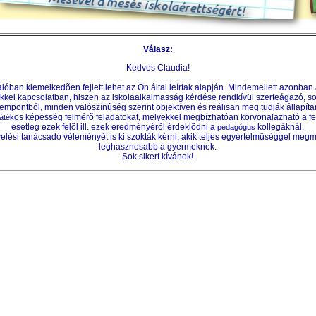
Válasz:
Kedves Claudia!
ban kiemelkedõen fejlett lehet az Ön által leírtak alapján. Mindemellett azonban a
kel kapcsolatban, hiszen az iskolaalkalmasság kérdése rendkívül szerteágazó, s
mpontból, minden valószínûség szerint objektíven és reálisan meg tudják állapíta
os képesség felmérõ feladatokat, melyekkel megbízhatóan körvonalazható a fej
játék
esetleg ezek felõl ill. ezek eredményérõl érdeklõdni a
kollegáknál.
pedagógus
lési tanácsadó véleményét is ki szokták kérni, akik teljes egyértelmûséggel megm
leghasznosabb a gyermeknek.
Sok sikert kívánok!