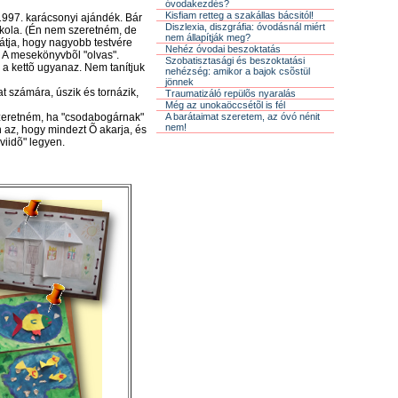
óvodakezdés?
Kisfiam retteg a szakállas bácsitól!
 1997. karácsonyi ajándék. Bár
Diszlexia, diszgráfia: óvodásnál miért
skola. (Én nem szeretném, de
nem állapítják meg?
 látja, hogy nagyobb testvére
Nehéz óvodai beszoktatás
. A mesekönyvbõl "olvas".
Szobatisztasági és beszoktatási
d a kettõ ugyanaz. Nem tanítjuk
nehézség: amikor a bajok csõstül
jönnek
t számára, úszik és tornázik,
Traumatizáló repülõs nyaralás
Még az unokaöccsétõl is fél
szeretném, ha "csodabogárnak"
A barátaimat szeretem, az óvó nénit
nem!
n az, hogy mindezt Õ akarja, és
viidõ" legyen.