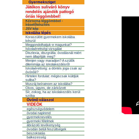
Gyermeksziget
Játékos suliváró könyv
rendelés ajándék pattogó
óriás léggömbbel!
Kéztorna léggömbbel -
íráselőkészítés
JSV kép
iskolába lépés
Koraszülött gyermekem iskolába
készül
Meggondolhatjuk-e magunkat?
Iskolaérettségi vizsgálat
Diszlexia, diszgráfia: óvodásnál miért
nem állapítják meg?
Menjen vagy maradjon? A szülõk
dilemmája az iskolakezdésrõl
Iskolaérettség: a döntés joga csak az
óvónõé?
Hirtelen fordulat: mégiscsak küldjük
suliba?
Muszáj beíratnom az iskolába?
Okos, ügyes, de zárkózott
Sír, zokog, ha az iskolakezdés kerül
szóba
Óvónõ válaszol
VIDEÓK
egészségvédelem
óvodai napirend
gyermeknevelés
gyermeki félelmek
ábrázoló tevékenység
óvodán belüli feszültségek
beszoktatás
balkezesség