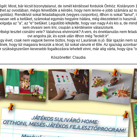
égét. Most, bár kicsit bizonytalanul, de ismét kérdéssel fordulok Önhöz. Kislányom
ölthet az ovodában, mégis felvetõdik a kérdés, hogy nem lenne-e jobb számára az i
goldás). Rendkívül sokat feladatlapozik (ve
gyes
csoportos), itthon is sokat "tanul",
galmasan veti a betûket, számokat egymás hegyére hátára, még ékezeteket is használ
atja az "a", az "e" betûket. Legutóbb kifejtette, hogy van nagy A és kis a, de min
sem olvasni sem írni, csupán a kérdéseire válaszolunk.
ettség
i tesztet csinálni vele? Valahova elvinnünk? A vers, és énektanulás nem felada
ovi angolra jár, és ezek után itthon még "leckét ír".
y évet, csak nem vagyok benne biztos, hogy ez Laurának is jó. Bár igazán nem 
nek, hogy túl magasra tesszük a lécet, túl sokat várunk el tõle. Az igazság azonba
 szükségszerûen kevesebb fogalkozásra lehetett vinni, már alig várta, hogy újra "o
Köszönettel: Claudia