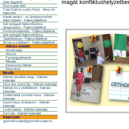
magát konfliktushelyzetbe
óriás léggömb
Őszi kupak lottó
Trabi Gabi és Lurkó Ferkó - Mese és
fejlesztés
Kupak-tanács - az újrahasznosított
fejlesztőjáték - Fejlesztőjátékok
Suli nyitogató fejlesztőkártya
újragondolva - Fejlesztőjátékok
Forma lomtalanítás - Fejlesztőjátékok
Suli-nyitogató fejlesztőkártya
Tapintókártya - Fejlesztőjátékok
Mi van a zsákban? - Fejlesztőjátékok
Alkoss velünk!
Anyáknapja
Húsvét
Farsangi jelmezek
Mikulás
Karácsonyi ötletek
Dekoráció
Mesék
Kálmán iskolába megy - Kálmán
kalandjai
Vírus Ilus szinre lép - Kálmán kalandjai
Kálmán és a védőöltözet - Kálmán
kalandjai
Széllel-bélelt szeretet mese - Kálmán
kalandjai
Gyere haza, Krampusz! - Kálmán
kalandjai
Csoki kaland - Kálmán kalandjai
Foci vita - Kálmán kalandjai
Kapcsolat
gyermeksziget@gyermeksziget.hu