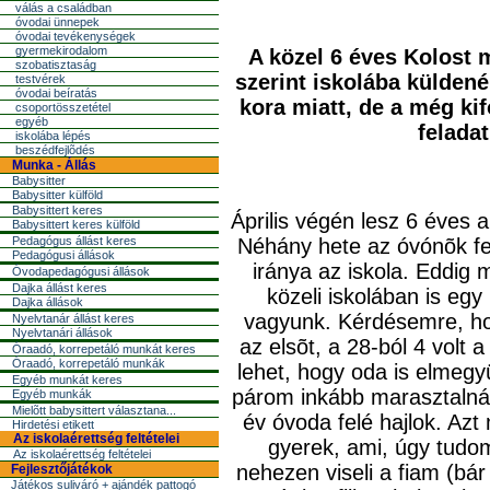
válás a családban
óvodai ünnepek
óvodai tevékenységek
gyermekirodalom
A közel 6 éves Kolost 
szobatisztaság
szerint iskolába küldené
testvérek
óvodai beíratás
kora miatt, de a még ki
csoportösszetétel
egyéb
felada
iskolába lépés
beszédfejlõdés
Munka - Állás
Babysitter
Babysitter külföld
Babysittert keres
Április végén lesz 6 éves
Babysittert keres külföld
Pedagógus állást keres
Néhány hete az
óvónõ
k f
Pedagógusi állások
iránya az iskola. Eddig
Óvodapedagógusi állások
Dajka állást keres
közeli iskolában is eg
Dajka állások
vagyunk. Kérdésemre, hog
Nyelvtanár állást keres
Nyelvtanári állások
az elsõt, a 28-ból 4 volt 
Óraadó, korrepetáló munkát keres
Óraadó, korrepetáló munkák
lehet, hogy oda is elmegy
Egyéb munkát keres
párom inkább marasztalná 
Egyéb munkák
Mielõtt babysittert választana...
év óvoda felé hajlok. Az
Hirdetési etikett
Az iskolaérettség feltételei
gyerek, ami, úgy tudo
Az iskolaérettség feltételei
nehezen viseli a fiam (bár
Fejlesztőjátékok
Játékos suliváró + ajándék pattogó