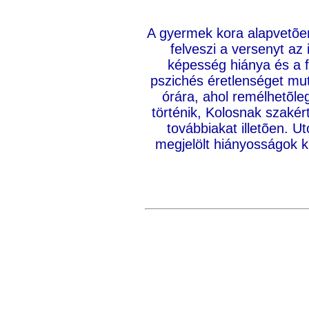
A gyermek kora alapvetõe
felveszi a versenyt az
képesség hiánya és a f
pszichés éretlenséget mut
órára, ahol remélhetõl
történik, Kolosnak szakért
továbbiakat illetõen. U
megjelölt hiányosságok k