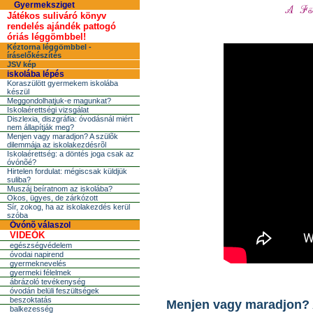
Gyermeksziget
Játékos suliváró könyv
rendelés ajándék pattogó
óriás léggömbbel!
Kéztorna léggömbbel -
íráselőkészítés
JSV kép
iskolába lépés
Koraszülött gyermekem iskolába
készül
Meggondolhatjuk-e magunkat?
Iskolaérettségi vizsgálat
Diszlexia, diszgráfia: óvodásnál miért
nem állapítják meg?
Menjen vagy maradjon? A szülõk
dilemmája az iskolakezdésrõl
Iskolaérettség: a döntés joga csak az
óvónõé?
Hirtelen fordulat: mégiscsak küldjük
suliba?
Muszáj beíratnom az iskolába?
Okos, ügyes, de zárkózott
Sír, zokog, ha az iskolakezdés kerül
szóba
Óvónõ válaszol
VIDEÓK
egészségvédelem
óvodai napirend
gyermeknevelés
gyermeki félelmek
ábrázoló tevékenység
óvodán belüli feszültségek
beszoktatás
Menjen vagy maradjon? A
balkezesség