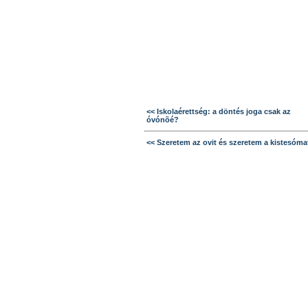
<< Iskolaérettség: a döntés joga csak az
óvónõé?
<< Szeretem az ovit és szeretem a kistesóma