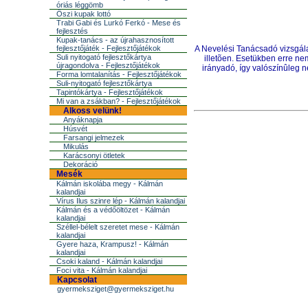
óriás léggömb
Őszi kupak lottó
Trabi Gabi és Lurkó Ferkó - Mese és
fejlesztés
Kupak-tanács - az újrahasznosított
fejlesztőjáték - Fejlesztőjátékok
A Nevelési Tanácsadó vizsgálat
Suli nyitogató fejlesztőkártya
illetõen. Esetükben erre ne
újragondolva - Fejlesztőjátékok
irányadó, így valószínûleg n
Forma lomtalanítás - Fejlesztőjátékok
Suli-nyitogató fejlesztőkártya
Tapintókártya - Fejlesztőjátékok
Mi van a zsákban? - Fejlesztőjátékok
Alkoss velünk!
Anyáknapja
Húsvét
Farsangi jelmezek
Mikulás
Karácsonyi ötletek
Dekoráció
Mesék
Kálmán iskolába megy - Kálmán
kalandjai
Vírus Ilus szinre lép - Kálmán kalandjai
Kálmán és a védőöltözet - Kálmán
kalandjai
Széllel-bélelt szeretet mese - Kálmán
kalandjai
Gyere haza, Krampusz! - Kálmán
kalandjai
Csoki kaland - Kálmán kalandjai
Foci vita - Kálmán kalandjai
Kapcsolat
gyermeksziget@gyermeksziget.hu