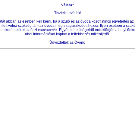
Válasz:
Tisztelt Levélíró!
át abban az esetben kell kérni, ha a szülõ és az óvoda között nincs egyetértés az
m lett volna szükség, ám az óvoda mégis ragaszkodott hozzá. Ilyen esetben a szak
em kerülhetõ el az õszi
. Egyéb lehetõségeirõl érdeklõdjön a helyi önko
iskolakezdés
ahol információkat kaphat a fellebbezés mikéntjérõl.
Üdvözlettel: az Óvónõ