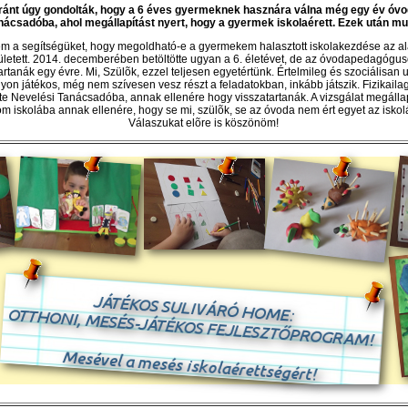
ránt úgy gondolták, hogy a 6 éves gyermeknek hasznára válna még egy év óvo
anácsadóba, ahol megállapítást nyert, hogy a gyermek iskolaérett. Ezek után mus
rem a segítségüket, hogy megoldható-e a gyermekem halasztott
iskolakezdés
e az a
etett. 2014. decemberében betöltötte ugyan a 6. életévet, de az óvoda
pedagógus
tartanák egy évre. Mi, Szülõk, ezzel teljesen egyetértünk. Értelmileg és szociális
gyon
játék
os, még nem szívesen vesz részt a feladatokban, inkább játszik. Fizikail
dte Nevelési Tanácsadóba, annak ellenére hogy visszatartanák. A vizsgálat megállapí
m iskolába annak ellenére, hogy se mi, szülõk, se az óvoda nem ért egyet az isko
Válaszukat elõre is köszönöm!