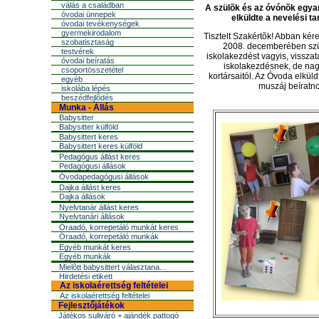
válás a családban
A szülõk és az óvónõk egya
óvodai ünnepek
elküldte a nevelési t
óvodai tevékenységek
gyermekirodalom
Tisztelt Szakértõk! Abban ké
szobatisztaság
2008. decemberében szül
testvérek
iskolakezdés
t vagyis, vissza
óvodai beíratás
iskolakezdés
nek, de na
csoportösszetétel
kortársaitól. Az Óvoda elkül
egyéb
muszáj beíratno
iskolába lépés
beszédfejlõdés
Munka - Állás
Babysitter
Babysitter külföld
Babysittert keres
Babysittert keres külföld
Pedagógus állást keres
Pedagógusi állások
Óvodapedagógusi állások
Dajka állást keres
Dajka állások
Nyelvtanár állást keres
Nyelvtanári állások
Óraadó, korrepetáló munkát keres
Óraadó, korrepetáló munkák
Egyéb munkát keres
Egyéb munkák
Mielõtt babysittert választana...
Hirdetési etikett
Az iskolaérettség feltételei
Az iskolaérettség feltételei
Fejlesztőjátékok
Játékos suliváró + ajándék pattogó