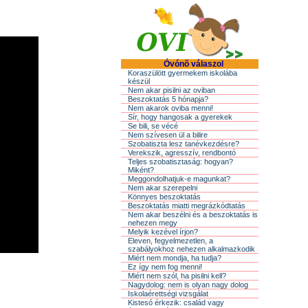
Óvónõ válaszol
Koraszülött gyermekem iskolába
készül
Nem akar pisilni az oviban
Beszoktatás 5 hónapja?
Nem akarok oviba menni!
Sír, hogy hangosak a gyerekek
Se bili, se vécé
Nem szívesen ül a bilire
Szobatiszta lesz tanévkezdésre?
Verekszik, agresszív, rendbontó
Teljes szobatisztaság: hogyan?
Miként?
Meggondolhatjuk-e magunkat?
Nem akar szerepelni
Könnyes beszoktatás
Beszoktatás miatti megrázkódtatás
Nem akar beszélni és a beszoktatás is
nehezen megy
Melyik kezével írjon?
Eleven, fegyelmezetlen, a
szabályokhoz nehezen alkalmazkodik
Miért nem mondja, ha tudja?
Ez így nem fog menni!
Miért nem szól, ha pisilni kell?
Nagydolog: nem is olyan nagy dolog
Iskolaérettségi vizsgálat
Kistesó érkezik: család vagy