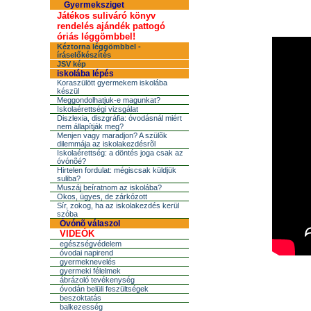
Gyermeksziget
Játékos suliváró könyv
rendelés ajándék pattogó
óriás léggömbbel!
Kéztorna léggömbbel -
íráselőkészítés
JSV kép
iskolába lépés
Koraszülött gyermekem iskolába
készül
Meggondolhatjuk-e magunkat?
Iskolaérettségi vizsgálat
Diszlexia, diszgráfia: óvodásnál miért
nem állapítják meg?
Menjen vagy maradjon? A szülõk
dilemmája az iskolakezdésrõl
Iskolaérettség: a döntés joga csak az
óvónõé?
Hirtelen fordulat: mégiscsak küldjük
suliba?
Muszáj beíratnom az iskolába?
Okos, ügyes, de zárkózott
Sír, zokog, ha az iskolakezdés kerül
szóba
Óvónõ válaszol
VIDEÓK
egészségvédelem
óvodai napirend
gyermeknevelés
gyermeki félelmek
ábrázoló tevékenység
óvodán belüli feszültségek
beszoktatás
balkezesség