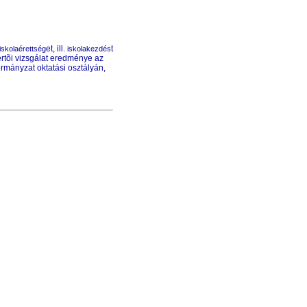
et, ill.
t
iskolaérettség
iskolakezdés
értõi vizsgálat eredménye az
rmányzat oktatási osztályán,