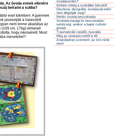
óvodakezdés?
da. Az óvoda ennek ellenére
Kisfiam retteg a szakállas bácsitól!
záj beíratni a suliba?
Diszlexia, diszgráfia: óvodásnál miért
nem állapítják meg?
lábbi eset tükrében: A gyermek
Nehéz óvodai beszoktatás
ok javasolják a halasztott
Szobatisztasági és beszoktatási
an ugyan nem lenne akadálya az
nehézség: amikor a bajok csõstül
jönnek
ag (109 cm, 17kg) elmarad
Traumatizáló repülõs nyaralás
totta, hogy iskolaérett. Most
Még az unokaöccsétõl is fél
lába menetellel?
A barátaimat szeretem, az óvó nénit
nem!