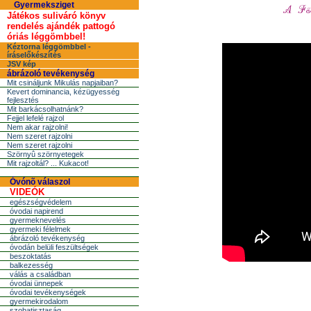
Gyermeksziget
Játékos suliváró könyv
rendelés ajándék pattogó
óriás léggömbbel!
Kéztorna léggömbbel -
íráselőkészítés
JSV kép
ábrázoló tevékenység
Mit csináljunk Mikulás napjaiban?
Kevert dominancia, kézügyesség
fejlesztés
Mit barkácsolhatnánk?
Fejjel lefelé rajzol
Nem akar rajzolni!
Nem szeret rajzolni
Nem szeret rajzolni
Szörnyû szörnyetegek
Mit rajzoltál? ... Kukacot!
Óvónõ válaszol
VIDEÓK
egészségvédelem
óvodai napirend
gyermeknevelés
gyermeki félelmek
ábrázoló tevékenység
óvodán belüli feszültségek
beszoktatás
balkezesség
válás a családban
óvodai ünnepek
óvodai tevékenységek
gyermekirodalom
szobatisztaság