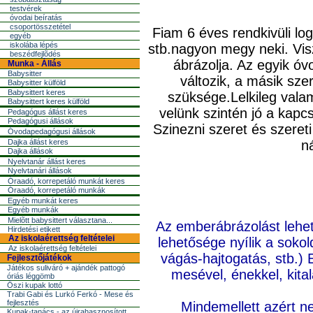
testvérek
óvodai beíratás
csoportösszetétel
Fiam 6 éves rendkivüli lo
egyéb
iskolába lépés
stb.nagyon megy neki. Viszo
beszédfejlõdés
ábrázolja. Az egyik óv
Munka - Állás
Babysitter
változik, a másik sze
Babysitter külföld
Babysittert keres
szüksége.Lelkileg valam
Babysittert keres külföld
velünk szintén jó a kapcs
Pedagógus állást keres
Pedagógusi állások
Szinezni szeret és szeret
Óvodapedagógusi állások
Dajka állást keres
n
Dajka állások
Nyelvtanár állást keres
Nyelvtanári állások
Óraadó, korrepetáló munkát keres
Óraadó, korrepetáló munkák
Egyéb munkát keres
Egyéb munkák
Mielõtt babysittert választana...
Az emberábrázolást lehet 
Hirdetési etikett
Az iskolaérettség feltételei
lehetősége nyílik a soko
Az iskolaérettség feltételei
vágás-hajtogatás, stb.
Fejlesztőjátékok
Játékos suliváró + ajándék pattogó
mesével, énekkel, kitalá
óriás léggömb
Őszi kupak lottó
Trabi Gabi és Lurkó Ferkó - Mese és
fejlesztés
Mindemellett azért n
Kupak-tanács - az újrahasznosított