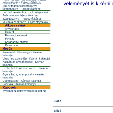
véleményét is kikérni
fejlesztőjáték - Fejlesztőjátékok
Suli nyitogató fejlesztőkártya
újragondolva - Fejlesztőjátékok
Forma lomtalanítás - Fejlesztőjátékok
Suli-nyitogató fejlesztőkártya
Tapintókártya - Fejlesztőjátékok
Mi van a zsákban? - Fejlesztőjátékok
Alkoss velünk!
Anyáknapja
Húsvét
Farsangi jelmezek
Mikulás
Karácsonyi ötletek
Dekoráció
Mesék
Kálmán iskolába megy - Kálmán
kalandjai
Vírus Ilus szinre lép - Kálmán kalandjai
Kálmán és a védőöltözet - Kálmán
kalandjai
Széllel-bélelt szeretet mese - Kálmán
kalandjai
Gyere haza, Krampusz! - Kálmán
kalandjai
Csoki kaland - Kálmán kalandjai
Foci vita - Kálmán kalandjai
Kapcsolat
gyermeksziget@gyermeksziget.hu
Elõzõ
Elõzõ