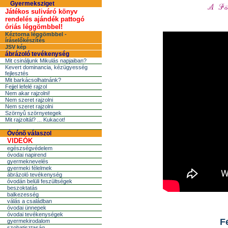
Gyermeksziget
Játékos suliváró könyv
rendelés ajándék pattogó
óriás léggömbbel!
Kéztorna léggömbbel -
íráselőkészítés
JSV kép
ábrázoló tevékenység
Mit csináljunk Mikulás napjaiban?
Kevert dominancia, kézügyesség
fejlesztés
Mit barkácsolhatnánk?
Fejjel lefelé rajzol
Nem akar rajzolni!
Nem szeret rajzolni
Nem szeret rajzolni
Szörnyû szörnyetegek
Mit rajzoltál? ... Kukacot!
Óvónõ válaszol
VIDEÓK
egészségvédelem
óvodai napirend
gyermeknevelés
gyermeki félelmek
ábrázoló tevékenység
óvodán belüli feszültségek
beszoktatás
balkezesség
válás a családban
óvodai ünnepek
óvodai tevékenységek
Fe
gyermekirodalom
szobatisztaság