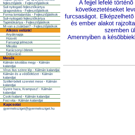
A fejjel lefelé tör
fejlesztőjáték - Fejlesztőjátékok
Suli nyitogató fejlesztőkártya
következtetéseket lev
újragondolva - Fejlesztőjátékok
Forma lomtalanítás - Fejlesztőjátékok
furcsaságot. Elképzelhetõ 
Suli-nyitogató fejlesztőkártya
és ember alakot rajzoltak,
Tapintókártya - Fejlesztőjátékok
Mi van a zsákban? - Fejlesztőjátékok
szemben ülõ
Alkoss velünk!
Anyáknapja
Amennyiben a késõbbiekbe
Húsvét
Farsangi jelmezek
Mikulás
Karácsonyi ötletek
Dekoráció
Mesék
Kálmán iskolába megy - Kálmán
kalandjai
Vírus Ilus szinre lép - Kálmán kalandjai
Kálmán és a védőöltözet - Kálmán
kalandjai
Széllel-bélelt szeretet mese - Kálmán
kalandjai
Gyere haza, Krampusz! - Kálmán
kalandjai
Csoki kaland - Kálmán kalandjai
Foci vita - Kálmán kalandjai
Kapcsolat
gyermeksziget@gyermeksziget.hu