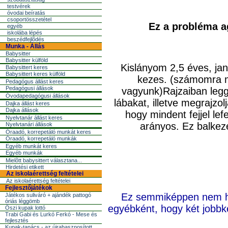
testvérek
óvodai beíratás
csoportösszetétel
Ez a probléma ag
egyéb
iskolába lépés
beszédfejlõdés
Munka - Állás
Babysitter
Babysitter külföld
Kislányom 2,5 éves, janu
Babysittert keres
Babysittert keres külföld
kezes. (számomra m
Pedagógus állást keres
Pedagógusi állások
vagyunk)Rajzaiban leggy
Óvodapedagógusi állások
lábakat, illetve megrajzo
Dajka állást keres
Dajka állások
hogy mindent fejjel lef
Nyelvtanár állást keres
arányos. Ez
balkez
Nyelvtanári állások
Óraadó, korrepetáló munkát keres
Óraadó, korrepetáló munkák
Egyéb munkát keres
Egyéb munkák
Mielõtt babysittert választana...
Hirdetési etikett
Az iskolaérettség feltételei
Az iskolaérettség feltételei
Fejlesztőjátékok
Ez semmiképpen nem h
Játékos suliváró + ajándék pattogó
óriás léggömb
egyébként, hogy két jobb
Őszi kupak lottó
Trabi Gabi és Lurkó Ferkó - Mese és
fejlesztés
Kupak-tanács - az újrahasznosított