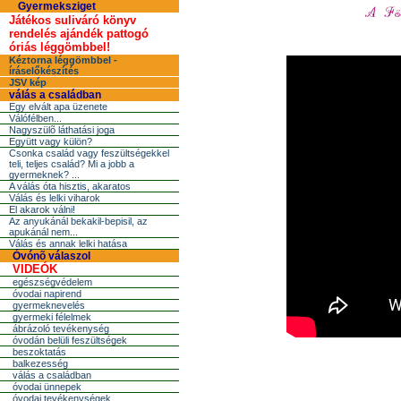
Gyermeksziget
Játékos suliváró könyv
rendelés ajándék pattogó
óriás léggömbbel!
Kéztorna léggömbbel -
íráselőkészítés
JSV kép
válás a családban
Egy elvált apa üzenete
Válófélben...
Nagyszülõ láthatási joga
Együtt vagy külön?
Csonka család vagy feszültségekkel
teli, teljes család? Mi a jobb a
gyermeknek? ...
A válás óta hisztis, akaratos
Válás és lelki viharok
El akarok válni!
Az anyukánál bekakil-bepisil, az
apukánál nem...
Válás és annak lelki hatása
Óvónõ válaszol
VIDEÓK
egészségvédelem
óvodai napirend
gyermeknevelés
gyermeki félelmek
ábrázoló tevékenység
óvodán belüli feszültségek
beszoktatás
balkezesség
válás a családban
óvodai ünnepek
óvodai tevékenységek