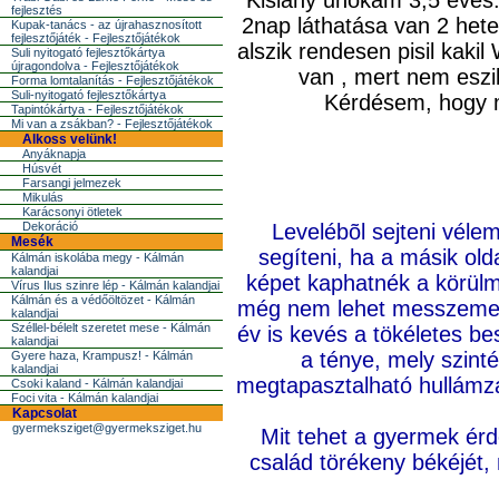
Kislány unokám 3,5 éves.
fejlesztés
2nap láthatása van 2 hete
Kupak-tanács - az újrahasznosított
fejlesztőjáték - Fejlesztőjátékok
alszik rendesen pisil kaki
Suli nyitogató fejlesztőkártya
újragondolva - Fejlesztőjátékok
van , mert nem eszi
Forma lomtalanítás - Fejlesztőjátékok
Suli-nyitogató fejlesztőkártya
Kérdésem, hogy mi
Tapintókártya - Fejlesztőjátékok
Mi van a zsákban? - Fejlesztőjátékok
Alkoss velünk!
Anyáknapja
Húsvét
Farsangi jelmezek
Mikulás
Karácsonyi ötletek
Dekoráció
Levelébõl sejteni véle
Mesék
segíteni, ha a másik old
Kálmán iskolába megy - Kálmán
kalandjai
képet kaphatnék a körülm
Vírus Ilus szinre lép - Kálmán kalandjai
Kálmán és a védőöltözet - Kálmán
még nem lehet messzemenõ
kalandjai
Széllel-bélelt szeretet mese - Kálmán
év is kevés a tökéletes b
kalandjai
a ténye, mely szinté
Gyere haza, Krampusz! - Kálmán
kalandjai
megtapasztalható hullámzá
Csoki kaland - Kálmán kalandjai
Foci vita - Kálmán kalandjai
Kapcsolat
gyermeksziget@gyermeksziget.hu
Mit tehet a gyermek ér
család törékeny békéjét, 