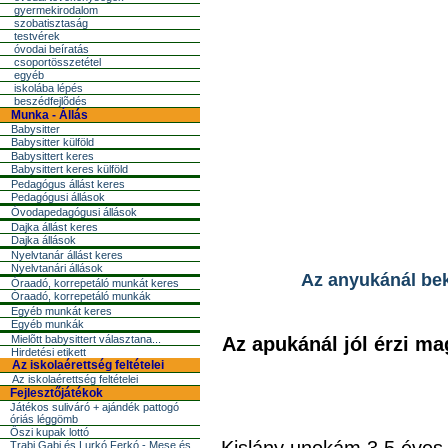
gyermekirodalom
szobatisztaság
testvérek
óvodai beíratás
csoportösszetétel
egyéb
iskolába lépés
beszédfejlõdés
Munka - Állás
Babysitter
Babysitter külföld
Babysittert keres
Babysittert keres külföld
Pedagógus állást keres
Pedagógusi állások
Óvodapedagógusi állások
Dajka állást keres
Dajka állások
Nyelvtanár állást keres
Nyelvtanári állások
Az anyukánál beka
Óraadó, korrepetáló munkát keres
Óraadó, korrepetáló munkák
Egyéb munkát keres
Egyéb munkák
Mielõtt babysittert választana...
Az apukánál jól érzi ma
Hirdetési etikett
Az iskolaérettség feltételei
Az iskolaérettség feltételei
Fejlesztőjátékok
Játékos suliváró + ajándék pattogó
óriás léggömb
Őszi kupak lottó
Trabi Gabi és Lurkó Ferkó - Mese és