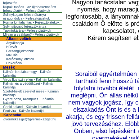
Nagyon tanácstalan vagy
fejlesztés
Kupak-tanács - az újrahasznosított
nyomás, hogy maradjun
fejlesztőjáték - Fejlesztőjátékok
Suli nyitogató fejlesztőkártya
legfontosabb, a lányomnak 
újragondolva - Fejlesztőjátékok
családom Õ elõtte is pr
Forma lomtalanítás - Fejlesztőjátékok
Suli-nyitogató fejlesztőkártya
kapcsolatot,
Tapintókártya - Fejlesztőjátékok
Mi van a zsákban? - Fejlesztőjátékok
Kérem segítsen e
Alkoss velünk!
Anyáknapja
Húsvét
Farsangi jelmezek
Mikulás
Karácsonyi ötletek
Dekoráció
Mesék
Kálmán iskolába megy - Kálmán
Soraiból egyértelmûen 
kalandjai
Vírus Ilus szinre lép - Kálmán kalandjai
tartható fenn hosszú t
Kálmán és a védőöltözet - Kálmán
folytatni további életét
kalandjai
Széllel-bélelt szeretet mese - Kálmán
meglépni. Ön állás nélk
kalandjai
Gyere haza, Krampusz! - Kálmán
nem vagyok jogász, így cs
kalandjai
Csoki kaland - Kálmán kalandjai
elszakadás Önt is és a 
Foci vita - Kálmán kalandjai
Kapcsolat
akarja, és egy frissen fell
gyermeksziget@gyermeksziget.hu
jövõ tervezéséhez. Elõbb
Önben, elsõ lépésként a
gyermekével való,