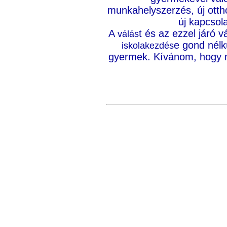
munkahelyszerzés, új otthon
új kapcsol
A
t és az ezzel járó 
válás
e gond nélk
iskolakezdés
gyermek. Kívánom, hogy mi