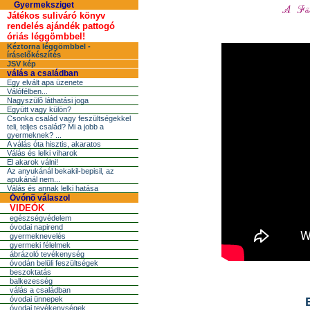
Gyermeksziget
Játékos suliváró könyv
rendelés ajándék pattogó
óriás léggömbbel!
Kéztorna léggömbbel -
íráselőkészítés
JSV kép
válás a családban
Egy elvált apa üzenete
Válófélben...
Nagyszülõ láthatási joga
Együtt vagy külön?
Csonka család vagy feszültségekkel
teli, teljes család? Mi a jobb a
gyermeknek? ...
A válás óta hisztis, akaratos
Válás és lelki viharok
El akarok válni!
Az anyukánál bekakil-bepisil, az
apukánál nem...
Válás és annak lelki hatása
Óvónõ válaszol
VIDEÓK
egészségvédelem
óvodai napirend
gyermeknevelés
gyermeki félelmek
ábrázoló tevékenység
óvodán belüli feszültségek
beszoktatás
balkezesség
válás a családban
óvodai ünnepek
óvodai tevékenységek