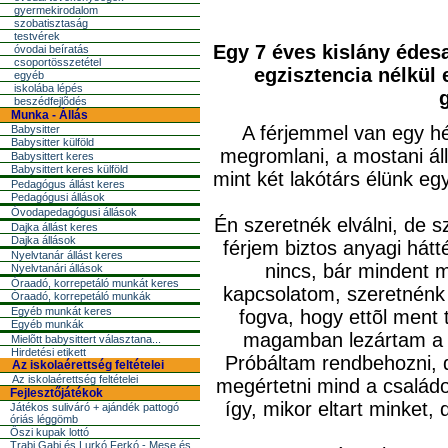
gyermekirodalom
szobatisztaság
testvérek
Egy 7 éves kislány édes
óvodai beíratás
csoportösszetétel
egzisztencia nélkül 
egyéb
iskolába lépés
beszédfejlõdés
Munka - Állás
A férjemmel van egy hé
Babysitter
Babysitter külföld
megromlani, a mostani ál
Babysittert keres
Babysittert keres külföld
mint két lakótárs élünk eg
Pedagógus állást keres
Pedagógusi állások
Óvodapedagógusi állások
Én szeretnék elválni, de s
Dajka állást keres
Dajka állások
férjem biztos anyagi hát
Nyelvtanár állást keres
nincs, bár mindent 
Nyelvtanári állások
Óraadó, korrepetáló munkát keres
kapcsolatom, szeretnénk e
Óraadó, korrepetáló munkák
Egyéb munkát keres
fogva, hogy ettõl ment
Egyéb munkák
magamban lezártam a h
Mielõtt babysittert választana...
Hirdetési etikett
Próbáltam rendbehozni, d
Az iskolaérettség feltételei
Az iskolaérettség feltételei
megértetni mind a család
Fejlesztőjátékok
így, mikor eltart minket,
Játékos suliváró + ajándék pattogó
óriás léggömb
Őszi kupak lottó
Trabi Gabi és Lurkó Ferkó - Mese és