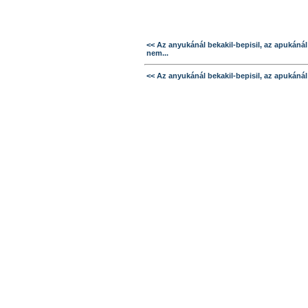
<< Az anyukánál bekakil-bepisil, az apukánál
nem...
<< Az anyukánál bekakil-bepisil, az apukánál