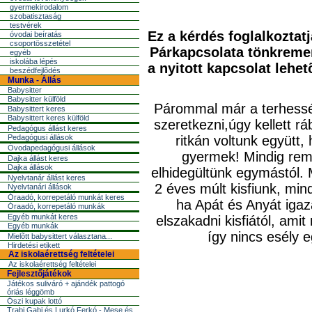
gyermekirodalom
szobatisztaság
testvérek
Ez a kérdés foglalkoztatj
óvodai beíratás
csoportösszetétel
Párkapcsolata tönkremen
egyéb
iskolába lépés
a nyitott kapcsolat lehe
beszédfejlõdés
Munka - Állás
Babysitter
Babysitter külföld
Párommal már a
terhess
Babysittert keres
Babysittert keres külföld
szeretkezni,úgy kellett r
Pedagógus állást keres
Pedagógusi állások
ritkán voltunk együtt,
Óvodapedagógusi állások
gyermek! Mindig rem
Dajka állást keres
Dajka állások
elhidegültünk egymástól. 
Nyelvtanár állást keres
2 éves múlt kisfiunk, mi
Nyelvtanári állások
Óraadó, korrepetáló munkát keres
ha Apát és Anyát igaz
Óraadó, korrepetáló munkák
Egyéb munkát keres
elszakadni kisfiától, amit
Egyéb munkák
így nincs esély 
Mielõtt babysittert választana...
Hirdetési etikett
Az iskolaérettség feltételei
Az iskolaérettség feltételei
Fejlesztőjátékok
Játékos suliváró + ajándék pattogó
óriás léggömb
Őszi kupak lottó
Trabi Gabi és Lurkó Ferkó - Mese és