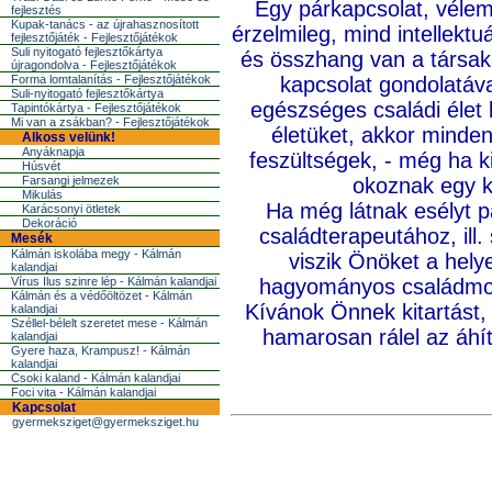
Egy párkapcsolat, vélemé
fejlesztés
Kupak-tanács - az újrahasznosított
érzelmileg, mind intellekt
fejlesztőjáték - Fejlesztőjátékok
Suli nyitogató fejlesztőkártya
és összhang van a társak
újragondolva - Fejlesztőjátékok
Forma lomtalanítás - Fejlesztőjátékok
kapcsolat gondolatáva
Suli-nyitogató fejlesztőkártya
egészséges családi élet
Tapintókártya - Fejlesztőjátékok
Mi van a zsákban? - Fejlesztőjátékok
életüket, akkor minden
Alkoss velünk!
Anyáknapja
feszültségek, - még ha k
Húsvét
Farsangi jelmezek
okoznak egy ki
Mikulás
Ha még látnak esélyt p
Karácsonyi ötletek
Dekoráció
családterapeutához, ill
Mesék
Kálmán iskolába megy - Kálmán
viszik Önöket a hel
kalandjai
Vírus Ilus szinre lép - Kálmán kalandjai
hagyományos családmode
Kálmán és a védőöltözet - Kálmán
Kívánok Önnek kitartást,
kalandjai
Széllel-bélelt szeretet mese - Kálmán
hamarosan rálel az áhíto
kalandjai
Gyere haza, Krampusz! - Kálmán
kalandjai
Csoki kaland - Kálmán kalandjai
Foci vita - Kálmán kalandjai
Kapcsolat
gyermeksziget@gyermeksziget.hu