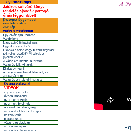
Gyermeksziget
Játékos suliváró könyv
rendelés ajándék pattogó
óriás léggömbbel!
Kéztorna léggömbbel -
íráselőkészítés
JSV kép
válás a családban
Egy elvált apa üzenete
Válófélben...
Nagyszülõ láthatási joga
Együtt vagy külön?
Csonka család vagy feszültségekkel
teli, teljes család? Mi a jobb a
gyermeknek? ...
A válás óta hisztis, akaratos
Válás és lelki viharok
El akarok válni!
Az anyukánál bekakil-bepisil, az
apukánál nem...
Válás és annak lelki hatása
Óvónõ válaszol
VIDEÓK
egészségvédelem
óvodai napirend
gyermeknevelés
gyermeki félelmek
ábrázoló tevékenység
óvodán belüli feszültségek
beszoktatás
balkezesség
válás a családban
óvodai ünnepek
Eg
óvodai tevékenységek