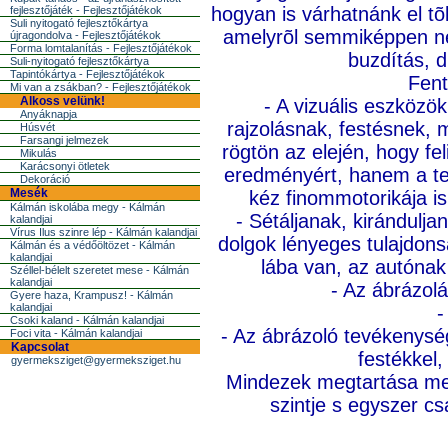
hogyan is várhatnánk el tõ
fejlesztőjáték - Fejlesztőjátékok
Suli nyitogató fejlesztőkártya
amelyrõl semmiképpen ne
újragondolva - Fejlesztőjátékok
Forma lomtalanítás - Fejlesztőjátékok
buzdítás, 
Suli-nyitogató fejlesztőkártya
Tapintókártya - Fejlesztőjátékok
Fent
Mi van a zsákban? - Fejlesztőjátékok
Alkoss velünk!
- A vizuális eszközök
Anyáknapja
rajzolásnak, festésnek, 
Húsvét
Farsangi jelmezek
rögtön az elején, hogy f
Mikulás
Karácsonyi ötletek
eredményért, hanem a tev
Dekoráció
Mesék
kéz finommotorikája is,
Kálmán iskolába megy - Kálmán
- Sétáljanak, kirándulja
kalandjai
Vírus Ilus szinre lép - Kálmán kalandjai
dolgok lényeges tulajdons
Kálmán és a védőöltözet - Kálmán
kalandjai
lába van, az autóna
Széllel-bélelt szeretet mese - Kálmán
kalandjai
- Az ábrázolá
Gyere haza, Krampusz! - Kálmán
kalandjai
-
Csoki kaland - Kálmán kalandjai
- Az ábrázoló tevékenység
Foci vita - Kálmán kalandjai
Kapcsolat
festékkel,
gyermeksziget@gyermeksziget.hu
Mindezek megtartása mell
szintje s egyszer csa