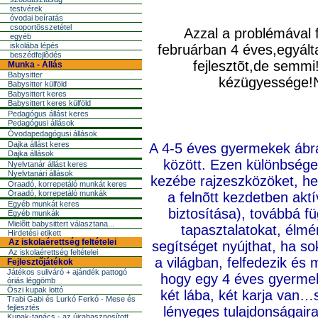
testvérek
óvodai beíratás
csoportösszetétel
Azzal a problémával 
egyéb
iskolába lépés
februárban 4 éves,egyált
beszédfejlõdés
fejlesztõt,de semmi
Munka - Állás
Babysitter
kézü
gyes
sége!
Babysitter külföld
Babysittert keres
Babysittert keres külföld
Pedagógus állást keres
Pedagógusi állások
Óvodapedagógusi állások
Dajka állást keres
A 4-5 éves gyermekek ábrá
Dajka állások
között. Ezen különbsége
Nyelvtanár állást keres
Nyelvtanári állások
kezébe rajzeszközöket, hel
Óraadó, korrepetáló munkát keres
Óraadó, korrepetáló munkák
a felnõtt kezdetben ak
Egyéb munkát keres
biztosítása), továbbá f
Egyéb munkák
Mielõtt babysittert választana...
tapasztalatokat, élmé
Hirdetési etikett
Az iskolaérettség feltételei
segítséget nyújthat, ha so
Az iskolaérettség feltételei
a világban, felfedezik és 
Fejlesztőjátékok
Játékos suliváró + ajándék pattogó
hogy egy 4 éves gyermek
óriás léggömb
Őszi kupak lottó
két lába, két karja van…
Trabi Gabi és Lurkó Ferkó - Mese és
fejlesztés
lényeges tulajdonságair
Kupak-tanács - az újrahasznosított