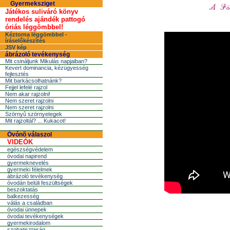
Gyermeksziget
Játékos suliváró könyv
rendelés ajándék pattogó
óriás léggömbbel!
Kéztorna léggömbbel -
íráselőkészítés
JSV kép
ábrázoló tevékenység
Mit csináljunk Mikulás napjaiban?
Kevert dominancia, kézügyesség
fejlesztés
Mit barkácsolhatnánk?
Fejjel lefelé rajzol
Nem akar rajzolni!
Nem szeret rajzolni
Nem szeret rajzolni
Szörnyû szörnyetegek
Mit rajzoltál? ... Kukacot!
Óvónõ válaszol
VIDEÓK
egészségvédelem
óvodai napirend
gyermeknevelés
gyermeki félelmek
ábrázoló tevékenység
óvodán belüli feszültségek
beszoktatás
balkezesség
válás a családban
óvodai ünnepek
óvodai tevékenységek
gyermekirodalom
szobatisztaság