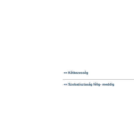
<< Kétkezesség
<< Szobatisztaság félig- meddig