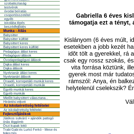
szobatisztaság
testvérek
óvodai beíratás
Gabriella 6 éves kis
csoportösszetétel
egyéb
támogatja ezt a tényt,
iskolába lépés
beszédfejlõdés
Munka - Állás
Babysitter
Kislányom (6 éves múlt, id
Babysitter külföld
Babysittert keres
esetekben a jobb kezét ha
Babysittert keres külföld
Pedagógus állást keres
idõt tölt a gyerekkel, rá
Pedagógusi állások
csak egy rossz szokás, é
Óvodapedagógusi állások
Dajka állást keres
vita forrása köztünk, i
Dajka állások
Nyelvtanár állást keres
gyerek most már tudat
Nyelvtanári állások
rámszól: Anya, én
balke
Óraadó, korrepetáló munkát keres
Óraadó, korrepetáló munkák
helytelenül cselekszik? É
Egyéb munkát keres
Egyéb munkák
Mielõtt babysittert választana...
Vál
Hirdetési etikett
Az iskolaérettség feltételei
Az iskolaérettség feltételei
Fejlesztőjátékok
Játékos suliváró + ajándék pattogó
óriás léggömb
Őszi kupak lottó
Trabi Gabi és Lurkó Ferkó - Mese és
fejlesztés