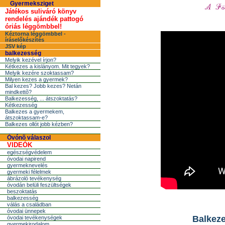
Gyermeksziget
Játékos suliváró könyv
rendelés ajándék pattogó
óriás léggömbbel!
Kéztorna léggömbbel -
íráselőkészítés
JSV kép
balkezesség
Melyik kezével írjon?
Kétkezes a kislányom. Mit tegyek?
Melyik kezére szoktassam?
Milyen kezes a gyermek?
Bal kezes? Jobb kezes? Netán
mindkettõ?
Balkezesség, ... átszoktatás?
Kétkezesség
Balkezes a gyermekem,
átszoktassam-e?
Balkezes ollót jobb kézben?
Óvónõ válaszol
VIDEÓK
egészségvédelem
óvodai napirend
gyermeknevelés
gyermeki félelmek
ábrázoló tevékenység
óvodán belüli feszültségek
beszoktatás
balkezesség
válás a családban
óvodai ünnepek
Balkeze
óvodai tevékenységek
gyermekirodalom