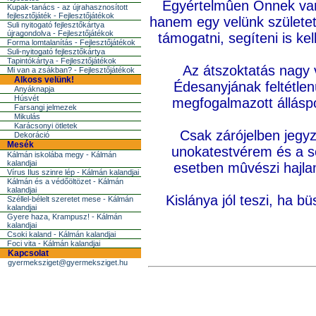
Egyértelmûen Önnek va
Kupak-tanács - az újrahasznosított
fejlesztőjáték - Fejlesztőjátékok
hanem egy velünk született
Suli nyitogató fejlesztőkártya
újragondolva - Fejlesztőjátékok
támogatni, segíteni is kell
Forma lomtalanítás - Fejlesztőjátékok
Suli-nyitogató fejlesztőkártya
Tapintókártya - Fejlesztőjátékok
Az átszoktatás nagy 
Mi van a zsákban? - Fejlesztőjátékok
Alkoss velünk!
Édesanyjának feltétlenü
Anyáknapja
Húsvét
megfogalmazott állásp
Farsangi jelmezek
Mikulás
Karácsonyi ötletek
Csak zárójelben jegy
Dekoráció
Mesék
unokatestvérem és a s
Kálmán iskolába megy - Kálmán
kalandjai
esetben mûvészi hajla
Vírus Ilus szinre lép - Kálmán kalandjai
Kálmán és a védőöltözet - Kálmán
kalandjai
Kislánya jól teszi, ha b
Széllel-bélelt szeretet mese - Kálmán
kalandjai
Gyere haza, Krampusz! - Kálmán
kalandjai
Csoki kaland - Kálmán kalandjai
Foci vita - Kálmán kalandjai
Kapcsolat
gyermeksziget@gyermeksziget.hu