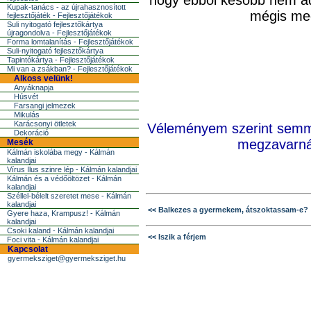
hogy ebbõl késõbb nem ad
Kupak-tanács - az újrahasznosított
mégis meg
fejlesztőjáték - Fejlesztőjátékok
Suli nyitogató fejlesztőkártya
újragondolva - Fejlesztőjátékok
Forma lomtalanítás - Fejlesztőjátékok
Suli-nyitogató fejlesztőkártya
Tapintókártya - Fejlesztőjátékok
Mi van a zsákban? - Fejlesztőjátékok
Alkoss velünk!
Anyáknapja
Húsvét
Farsangi jelmezek
Mikulás
Karácsonyi ötletek
Véleményem szerint semmi
Dekoráció
megzavarná 
Mesék
Kálmán iskolába megy - Kálmán
kalandjai
Vírus Ilus szinre lép - Kálmán kalandjai
Kálmán és a védőöltözet - Kálmán
kalandjai
Széllel-bélelt szeretet mese - Kálmán
kalandjai
<< Balkezes a gyermekem, átszoktassam-e?
Gyere haza, Krampusz! - Kálmán
kalandjai
Csoki kaland - Kálmán kalandjai
<< Iszik a férjem
Foci vita - Kálmán kalandjai
Kapcsolat
gyermeksziget@gyermeksziget.hu