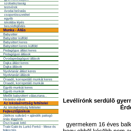
szobatisztaság
testvérek
óvodai beíratás
csoportösszetétel
egyéb
iskolába lépés
beszédfejlõdés
Munka - Állás
Babysitter
Babysitter külföld
Babysittert keres
Babysittert keres külföld
Pedagógus állást keres
Pedagógusi állások
Óvodapedagógusi állások
Dajka állást keres
Dajka állások
Nyelvtanár állást keres
Nyelvtanári állások
Óraadó, korrepetáló munkát keres
Óraadó, korrepetáló munkák
Egyéb munkát keres
Egyéb munkák
Mielõtt babysittert választana...
Levélírónk serdülõ gyer
Hirdetési etikett
Az iskolaérettség feltételei
Érd
Az iskolaérettség feltételei
Fejlesztőjátékok
Játékos suliváró + ajándék pattogó
óriás léggömb
Őszi kupak lottó
gyermekem 16 éves balkéz
Trabi Gabi és Lurkó Ferkó - Mese és
fejlesztés