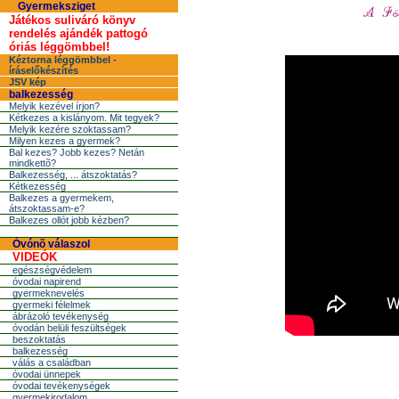
Gyermeksziget
Játékos suliváró könyv
rendelés ajándék pattogó
óriás léggömbbel!
Kéztorna léggömbbel -
íráselőkészítés
JSV kép
balkezesség
Melyik kezével írjon?
Kétkezes a kislányom. Mit tegyek?
Melyik kezére szoktassam?
Milyen kezes a gyermek?
Bal kezes? Jobb kezes? Netán
mindkettõ?
Balkezesség, ... átszoktatás?
Kétkezesség
Balkezes a gyermekem,
átszoktassam-e?
Balkezes ollót jobb kézben?
Óvónõ válaszol
VIDEÓK
egészségvédelem
óvodai napirend
gyermeknevelés
gyermeki félelmek
ábrázoló tevékenység
óvodán belüli feszültségek
beszoktatás
balkezesség
válás a családban
óvodai ünnepek
óvodai tevékenységek
gyermekirodalom