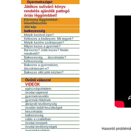
Gyermeksziget
Játékos suliváró könyv
rendelés ajándék pattogó
óriás léggömbbel!
Kéztorna léggömbbel -
íráselőkészítés
JSV kép
balkezesség
Melyik kezével írjon?
Kétkezes a kislányom. Mit tegyek?
Melyik kezére szoktassam?
Milyen kezes a gyermek?
Bal kezes? Jobb kezes? Netán
mindkettõ?
Balkezesség, ... átszoktatás?
Kétkezesség
Balkezes a gyermekem,
átszoktassam-e?
Balkezes ollót jobb kézben?
Óvónõ válaszol
VIDEÓK
egészségvédelem
óvodai napirend
gyermeknevelés
gyermeki félelmek
ábrázoló tevékenység
óvodán belüli feszültségek
beszoktatás
balkezesség
válás a családban
óvodai ünnepek
óvodai tevékenységek
Hasonló problémám
gyermekirodalom