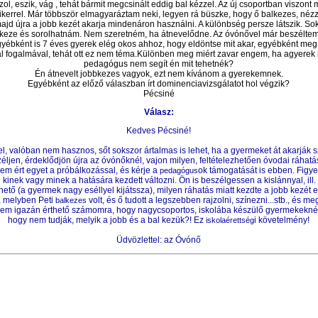
l, eszik, vág , tehát bármit megcsinált eddig bal kézzel. Az új csoportban viszont 
ikerrel. Már többször elmagyaráztam neki, legyen rá büszke, hogy ő
balkezes
, néz
majd újra a jobb kezét akarja mindenáron használni. A különbség persze látszik. Sokk
lkeze és sorolhatnám. Nem szeretném, ha átnevelődne. Az óvónővel már beszéltem, 
egyébként is 7 éves gyerek elég okos ahhoz, hogy eldöntse mit akar, egyébként me
bal fogalmával, tehát ott ez nem téma.Különben meg miért zavar engem, ha agyerek
pedagógus
nem segít én mit tehetnék?
Én átnevelt jobbkezes vagyok, ezt nem kívánom a gyerekemnek.
Egyébként az előző válaszban írt dominenciavizsgálatot hol végzik?
Pécsiné
Válasz:
Kedves Pécsiné!
l, valóban nem hasznos, sőt sokszor ártalmas is lehet, ha a gyermeket át akarják s
zéljen, érdeklődjön újra az óvónőknél, vajon milyen, feltételezhetően óvodai ráhatás
em ért egyet a próbálkozással, és kérje a
ok támogatását is ebben. Figy
pedagógus
 kinek vagy minek a hatására kezdett változni. Ön is beszélgessen a kislánnyal, ill
hető (a gyermek nagy eséllyel kijátssza), milyen ráhatás miatt kezdte a jobb kezét
s, melyben Peti
volt, és ő tudott a legszebben rajzolni, színezni...stb., és me
balkezes
m igazán érthető számomra, hogy nagycsoportos, iskolába készülő gyermekeknél 
hogy nem tudják, melyik a jobb és a bal kezük?! Ez
i követelmény!
iskolaérettség
Üdvözlettel: az Óvónő