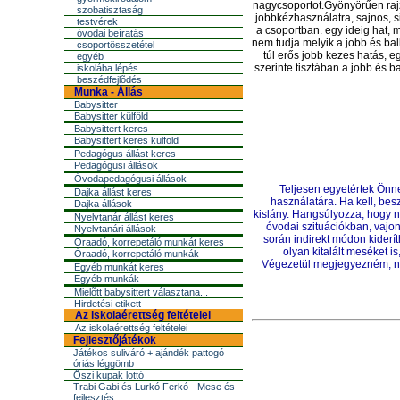
nagycsoportot.Gyönyörűen rajzo
szobatisztaság
jobbkézhasználatra, sajnos, s
testvérek
a csoportban. egy ideig hat, 
óvodai beíratás
nem tudja melyik a jobb és ba
csoportösszetétel
túl erős jobb kezes hatás, 
egyéb
szerinte tisztában a jobb és 
iskolába lépés
beszédfejlõdés
Munka - Állás
Babysitter
Babysitter külföld
Babysittert keres
Babysittert keres külföld
Pedagógus állást keres
Pedagógusi állások
Óvodapedagógusi állások
Teljesen egyetértek Önne
Dajka állást keres
használatára. Ha kell, bes
Dajka állások
kislány. Hangsúlyozza, hogy n
Nyelvtanár állást keres
óvodai szituációkban, vajon
Nyelvtanári állások
során indirekt módon kiderít
Óraadó, korrepetáló munkát keres
olyan kitalált meséket i
Óraadó, korrepetáló munkák
Végezetül megjegyezném, ne
Egyéb munkát keres
Egyéb munkák
Mielõtt babysittert választana...
Hirdetési etikett
Az iskolaérettség feltételei
Az iskolaérettség feltételei
Fejlesztőjátékok
Játékos suliváró + ajándék pattogó
óriás léggömb
Őszi kupak lottó
Trabi Gabi és Lurkó Ferkó - Mese és
fejlesztés