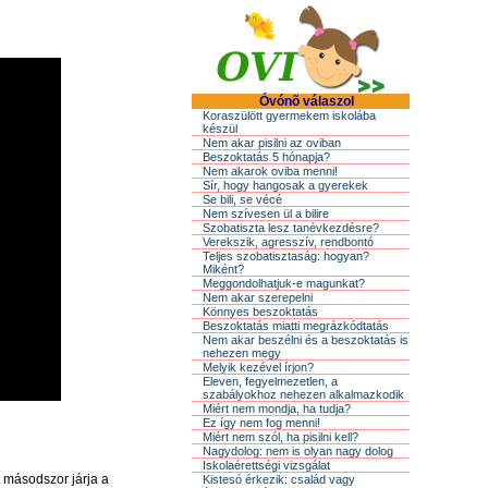
Óvónõ válaszol
Koraszülött gyermekem iskolába
készül
Nem akar pisilni az oviban
Beszoktatás 5 hónapja?
Nem akarok oviba menni!
Sír, hogy hangosak a gyerekek
Se bili, se vécé
Nem szívesen ül a bilire
Szobatiszta lesz tanévkezdésre?
Verekszik, agresszív, rendbontó
Teljes szobatisztaság: hogyan?
Miként?
Meggondolhatjuk-e magunkat?
Nem akar szerepelni
Könnyes beszoktatás
Beszoktatás miatti megrázkódtatás
Nem akar beszélni és a beszoktatás is
nehezen megy
Melyik kezével írjon?
Eleven, fegyelmezetlen, a
szabályokhoz nehezen alkalmazkodik
Miért nem mondja, ha tudja?
Ez így nem fog menni!
Miért nem szól, ha pisilni kell?
Nagydolog: nem is olyan nagy dolog
Iskolaérettségi vizsgálat
 másodszor járja a
Kistesó érkezik: család vagy