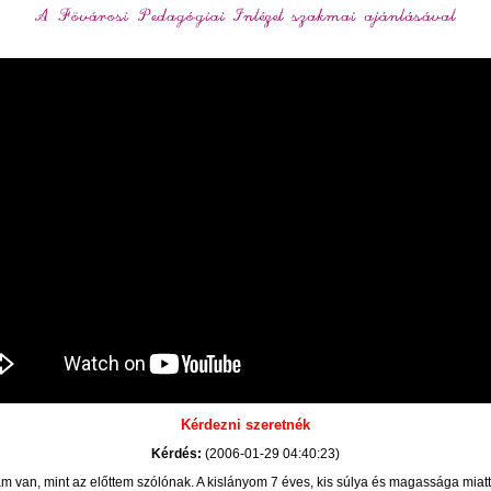
Kérdezni szeretnék
Kérdés:
(2006-01-29 04:40:23)
 van, mint az előttem szólónak. A kislányom 7 éves, kis súlya és magassága miatt