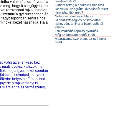
óvodakezdés?
mintha valaki rá akarná venni a
Kisfiam retteg a szakállas bácsitól!
ze meg, hogy ő a legü
gyes
ebb
Diszlexia, diszgráfia: óvodásnál miért
al rosszabbul rajzol, hirtelen
nem állapítják meg?
szerinte a gyereket otthon éri
Nehéz óvodai beszoktatás
g nagycsoportban senki sincs
Szobatisztasági és beszoktatási
 mindkét kezét használja. Ha a
nehézség: amikor a bajok csõstül
jönnek
Traumatizáló repülõs nyaralás
Még az unokaöccsétõl is fél
A barátaimat szeretem, az óvó nénit
nem!
zoktatni az ellenkező kéz
 miatt igyekszik átszokni a
eljék meg a gyermeket spontán
. játszanak óvodást, melynek
 előtérbe helyezni. Elmondhat
gnyerte a rajzversenyt is.
miért lenne az természetes,