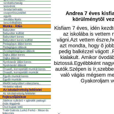
szobatisztaság
testvérek
óvodai beíratás
Andrea 7 éves kisfia
csoportösszetétel
egyéb
körülménytõl vezé
iskolába lépés
beszédfejlõdés
Munka - Állás
Kisfiam 7 éves, idén kez
Babysitter
az iskolába is vettem n
Babysitter külföld
Babysittert keres
vágni.Azt vettem észre,h
Babysittert keres külföld
Pedagógus állást keres
azt mondta, hogy õ jobb
Pedagógusi állások
pedig balkézzel vágott .
Óvodapedagógusi állások
Dajka állást keres
kialakult. Amikor óvodá
Dajka állások
Nyelvtanár állást keres
biztossá.Egyébbként nagy
Nyelvtanári állások
autók.Szépen is ír,szebbe
Óraadó, korrepetáló munkát keres
Óraadó, korrepetáló munkák
való vágás mégsem me
Egyéb munkát keres
Egyéb munkák
Gyakoroljam ve
Mielõtt babysittert választana...
Hirdetési etikett
Az iskolaérettség feltételei
Az iskolaérettség feltételei
Fejlesztőjátékok
Játékos suliváró + ajándék pattogó
óriás léggömb
Őszi kupak lottó
Trabi Gabi és Lurkó Ferkó - Mese és
fejlesztés