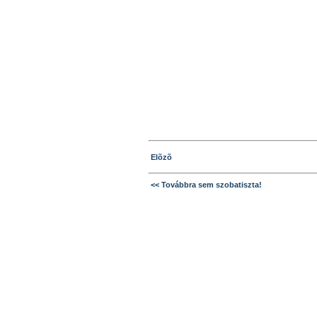
Elõzõ
<< Továbbra sem szobatiszta!