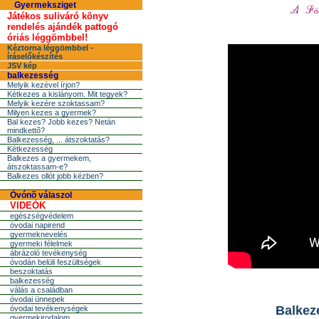
Gyermeksziget
Játékos suliváró könyv
rendelés ajándék pattogó
óriás léggömbbel!
Kéztorna léggömbbel -
íráselőkészítés
JSV kép
balkezesség
Melyik kezével írjon?
Kétkezes a kislányom. Mit tegyek?
Melyik kezére szoktassam?
Milyen kezes a gyermek?
Bal kezes? Jobb kezes? Netán
mindkettõ?
Balkezesség, ... átszoktatás?
Kétkezesség
Balkezes a gyermekem,
átszoktassam-e?
Balkezes ollót jobb kézben?
Óvónõ válaszol
VIDEÓK
egészségvédelem
óvodai napirend
gyermeknevelés
gyermeki félelmek
ábrázoló tevékenység
óvodán belüli feszültségek
beszoktatás
balkezesség
válás a családban
óvodai ünnepek
Balkeze
óvodai tevékenységek
gyermekirodalom