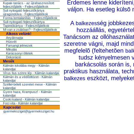
Érdemes lenne kideríteni,
Kupak-tanács - az újrahasznosított
fejlesztőjáték - Fejlesztőjátékok
váljon. Ha esetleg külsõ 
Suli nyitogató fejlesztőkártya
újragondolva - Fejlesztőjátékok
Forma lomtalanítás - Fejlesztőjátékok
A
ség jobbkezes
Suli-nyitogató fejlesztőkártya
balkezes
Tapintókártya - Fejlesztőjátékok
hozzáállás, egyetérte
Mi van a zsákban? - Fejlesztőjátékok
Alkoss velünk!
Tanácsom az ollóhasználatt
Anyáknapja
Húsvét
szeretne vágni, majd mind
Farsangi jelmezek
megfelelõ (feltehetõen
Mikulás
bal
Karácsonyi ötletek
tudsz kényelmesen vá
Dekoráció
Mesék
barkácsolás során is,
Kálmán iskolába megy - Kálmán
kalandjai
praktikus használata, tech
Vírus Ilus szinre lép - Kálmán kalandjai
eszközt, melyeket
Kálmán és a védőöltözet - Kálmán
balkezes
kalandjai
Széllel-bélelt szeretet mese - Kálmán
kalandjai
Gyere haza, Krampusz! - Kálmán
kalandjai
Csoki kaland - Kálmán kalandjai
Foci vita - Kálmán kalandjai
Kapcsolat
gyermeksziget@gyermeksziget.hu