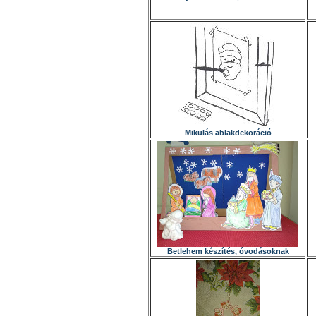
Mikulás ablakdekoráció
Betlehem készítés, óvodásoknak