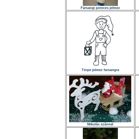
Farsangi pereces jelmez
Törpe jelmez farsangra
Mikulás szánnal