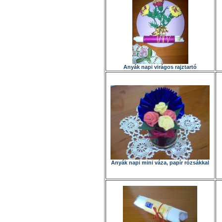
Anyák napi virágos rajztartó
Anyák napi mini váza, papír rózsákkal