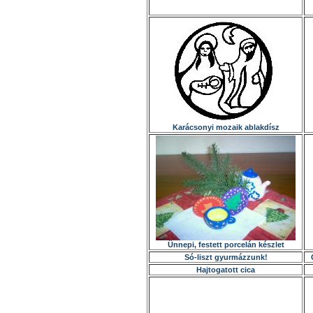
Karácsonyi mozaik ablakdísz
Ünnepi, festett porcelán készlet
Só-liszt gyurmázzunk!
Hajtogatott cica