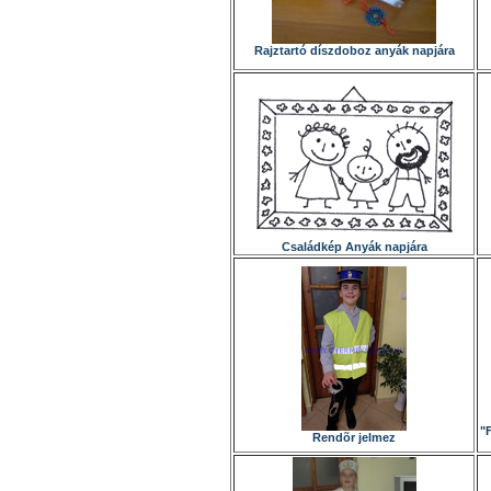
Rajztartó díszdoboz anyák napjára
Családkép Anyák napjára
"
Rendõr jelmez