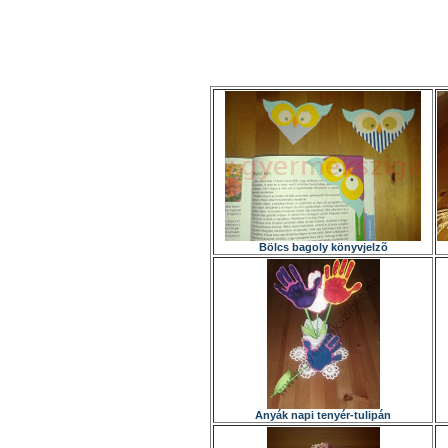
Bölcs bagoly könyvjelzõ
Anyák napi tenyér-tulipán