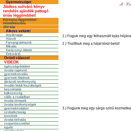
Gyermeksziget
Játékos suliváró könyv
rendelés ajándék pattogó
óriás léggömbbel!
Kéztorna léggömbbel -
íráselőkészítés
JSV kép
Alkoss velünk!
Anyáknapja
1.) Fogjuk meg egy felhasznált tojás héjának
Húsvét
Farsangi jelmezek
2.) Tisztítsuk meg a héjat kívül-belül!
Mikulás
Karácsonyi ötletek
Dekoráció
Óvónõ válaszol
VIDEÓK
egészségvédelem
óvodai napirend
gyermeknevelés
gyermeki félelmek
ábrázoló tevékenység
óvodán belüli feszültségek
beszoktatás
balkezesség
válás a családban
óvodai ünnepek
óvodai tevékenységek
3.) Fogjunk meg egy sárga színû kozmetikai
gyermekirodalom
szobatisztaság
testvérek
óvodai beíratás
csoportösszetétel
egyéb