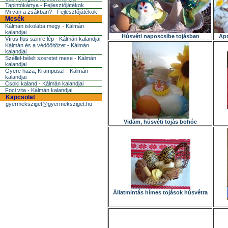
Tapintókártya - Fejlesztőjátékok
Mi van a zsákban? - Fejlesztőjátékok
Mesék
Kálmán iskolába megy - Kálmán
kalandjai
Húsvéti naposcsibe tojásban
Apr
Vírus Ilus szinre lép - Kálmán kalandjai
Kálmán és a védőöltözet - Kálmán
kalandjai
Széllel-bélelt szeretet mese - Kálmán
kalandjai
Gyere haza, Krampusz! - Kálmán
kalandjai
Csoki kaland - Kálmán kalandjai
Foci vita - Kálmán kalandjai
Kapcsolat
gyermeksziget@gyermeksziget.hu
Vidám, húsvéti tojás bohóc
Állatmintás hímes tojások húsvétra