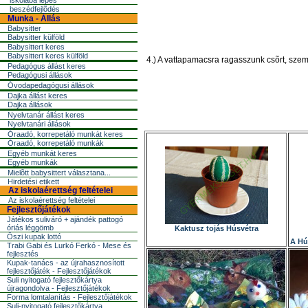
iskolába lépés
beszédfejlõdés
Munka - Állás
Babysitter
Babysitter külföld
Babysittert keres
Babysittert keres külföld
4.) A vattapamacsra ragasszunk csõrt, szem
Pedagógus állást keres
Pedagógusi állások
Óvodapedagógusi állások
Dajka állást keres
Dajka állások
Nyelvtanár állást keres
Nyelvtanári állások
Óraadó, korrepetáló munkát keres
Óraadó, korrepetáló munkák
Egyéb munkát keres
Egyéb munkák
Mielõtt babysittert választana...
Hirdetési etikett
Az iskolaérettség feltételei
Az iskolaérettség feltételei
Fejlesztőjátékok
Játékos suliváró + ajándék pattogó
óriás léggömb
Kaktusz tojás Húsvétra
Őszi kupak lottó
A Hú
Trabi Gabi és Lurkó Ferkó - Mese és
fejlesztés
Kupak-tanács - az újrahasznosított
fejlesztőjáték - Fejlesztőjátékok
Suli nyitogató fejlesztőkártya
újragondolva - Fejlesztőjátékok
Forma lomtalanítás - Fejlesztőjátékok
Suli-nyitogató fejlesztőkártya