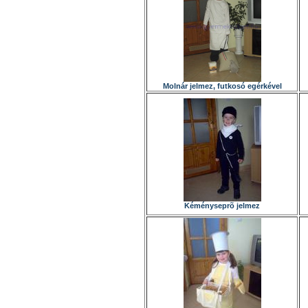
Molnár jelmez, futkosó egérkével
Kéményseprõ jelmez