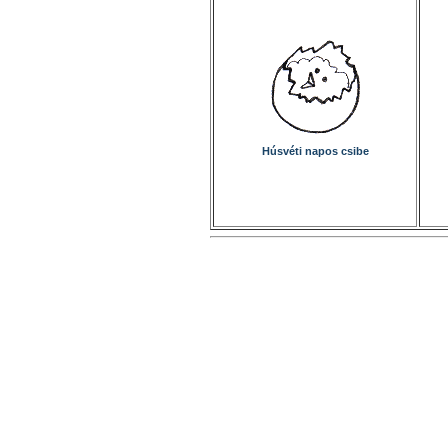
Húsvéti napos csibe