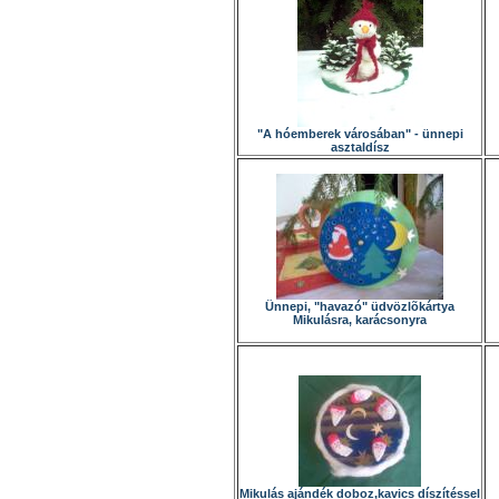
"A hóemberek városában" - ünnepi
asztaldísz
Ünnepi, "havazó" üdvözlõkártya
Mikulásra, karácsonyra
Mikulás ajándék doboz,kavics díszítéssel