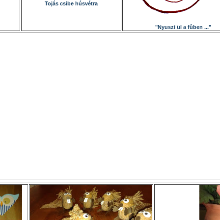
Tojás csibe húsvétra
"Nyuszi ül a fûben ..."