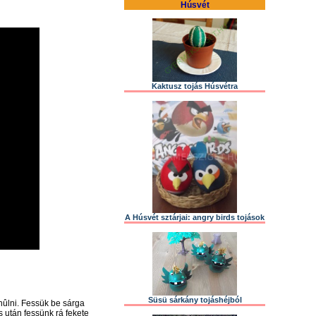
Húsvét
Kaktusz tojás Húsvétra
A Húsvét sztárjai: angry birds tojások
Süsü sárkány tojáshéjból
hûlni. Fessük be sárga
s után fessünk rá fekete