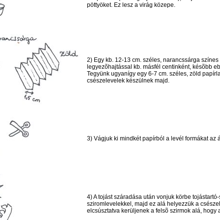
pöttyöket. Ez lesz a virág közepe.
2) Egy kb. 12-13 cm. széles, narancssárga színes
legyezõhajtással kb. másfél centinként, késõbb eb
Tegyünk ugyanígy egy 6-7 cm. széles, zöld papírla
csészelevelek készülnek majd.
3) Vágjuk ki mindkét papírból a levél formákat az á
4) A tojást száradása után vonjuk körbe tojástartó
sziromlevelekkel, majd ez alá helyezzük a csésze
elcsúsztatva kerüljenek a felsõ szirmok alá, hogy