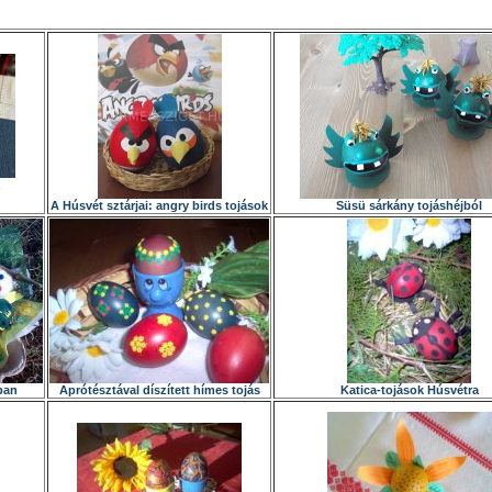
A Húsvét sztárjai: angry birds tojások
Süsü sárkány tojáshéjból
ban
Aprótésztával díszített hímes tojás
Katica-tojások Húsvétra