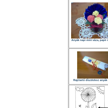
Anyák napi mini váza, papír 
Rajztartó díszdoboz anyák 