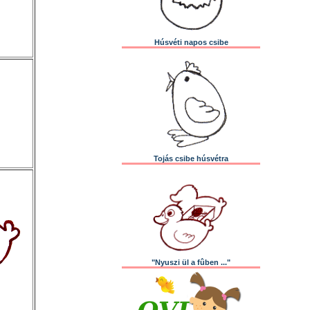
Húsvéti napos csibe
Tojás csibe húsvétra
"Nyuszi ül a fûben ..."