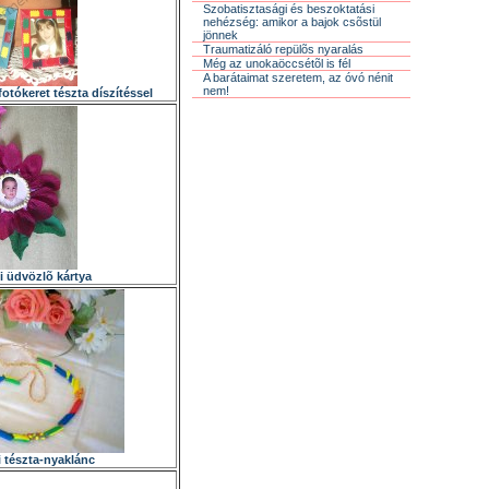
Szobatisztasági és beszoktatási
nehézség: amikor a bajok csõstül
jönnek
Traumatizáló repülõs nyaralás
Még az unokaöccsétõl is fél
A barátaimat szeretem, az óvó nénit
nem!
otókeret tészta díszítéssel
 üdvözlõ kártya
 tészta-nyaklánc