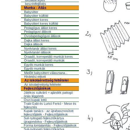
iskolába lépés
beszédfejlõdés
Munka - Állás
Babysitter
Babysitter külföld
Babysittert keres
Babysittert keres külföld
Pedagógus állást keres
Pedagógusi állások
Óvodapedagógusi állások
Dajka állást keres
Dajka állások
Nyelvtanár állást keres
Nyelvtanári állások
Óraadó, korrepetáló munkát keres
Óraadó, korrepetáló munkák
Egyéb munkát keres
Egyéb munkák
Mielõtt babysittert választana...
Hirdetési etikett
Az iskolaérettség feltételei
Az iskolaérettség feltételei
Fejlesztőjátékok
Játékos suliváró + ajándék pattogó
óriás léggömb
Őszi kupak lottó
Trabi Gabi és Lurkó Ferkó - Mese és
fejlesztés
Kupak-tanács - az újrahasznosított
fejlesztőjáték - Fejlesztőjátékok
Suli nyitogató fejlesztőkártya
újragondolva - Fejlesztőjátékok
Forma lomtalanítás - Fejlesztőjátékok
Suli-nyitogató fejlesztőkártya