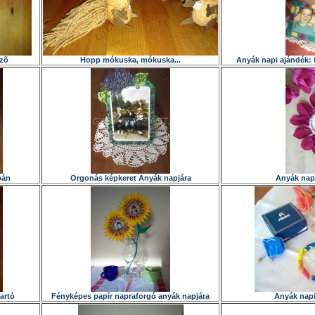
lzõ
Hopp mókuska, mókuska...
Anyák napi ajándék: f
pán
Orgonás képkeret Anyák napjára
Anyák napi
artó
Fényképes papír napraforgó anyák napjára
Anyák napi