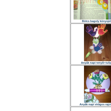
Bölcs bagoly könyvje
Anyák napi tenyér-tuli
Anyák napi virágos rajzt