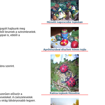
Húsvéti naposcsibe tojásban
 papírt hajtsunk meg
bõl lesznek a sziromlevelek.
ppal is, ebbõl a
Aprótésztával díszített hímes tojás
bra szerint.
Katica-tojások Húsvétra
-szerûen elõször a
leveleket. A csészelevelek
 a virág látványosabb legyen.