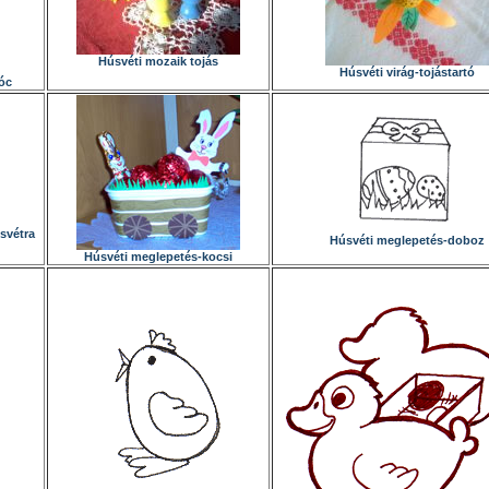
Húsvéti mozaik tojás
Húsvéti virág-tojástartó
óc
svétra
Húsvéti meglepetés-doboz
Húsvéti meglepetés-kocsi