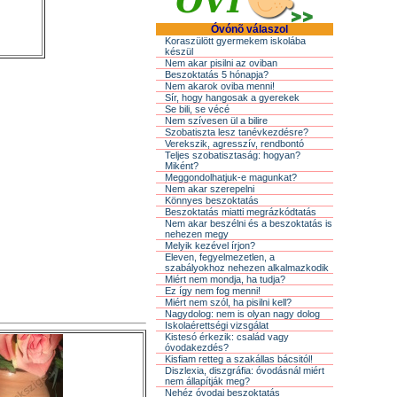
Óvónõ válaszol
Koraszülött gyermekem iskolába
készül
Nem akar pisilni az oviban
Beszoktatás 5 hónapja?
Nem akarok oviba menni!
Sír, hogy hangosak a gyerekek
Se bili, se vécé
Nem szívesen ül a bilire
Szobatiszta lesz tanévkezdésre?
Verekszik, agresszív, rendbontó
Teljes szobatisztaság: hogyan?
Miként?
Meggondolhatjuk-e magunkat?
Nem akar szerepelni
Könnyes beszoktatás
Beszoktatás miatti megrázkódtatás
Nem akar beszélni és a beszoktatás is
nehezen megy
Melyik kezével írjon?
Eleven, fegyelmezetlen, a
szabályokhoz nehezen alkalmazkodik
Miért nem mondja, ha tudja?
Ez így nem fog menni!
Miért nem szól, ha pisilni kell?
Nagydolog: nem is olyan nagy dolog
Iskolaérettségi vizsgálat
Kistesó érkezik: család vagy
óvodakezdés?
Kisfiam retteg a szakállas bácsitól!
Diszlexia, diszgráfia: óvodásnál miért
nem állapítják meg?
Nehéz óvodai beszoktatás