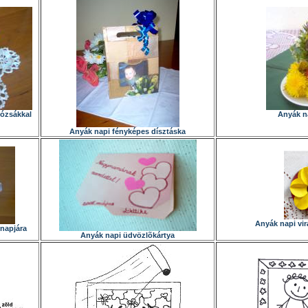
rózsákkal
Anyák na
Anyák napi fényképes dísztáska
Anyák napi vi
napjára
Anyák napi üdvözlõkártya