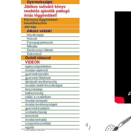
Gyermeksziget
Játékos suliváró könyv
rendelés ajándék pattogó
óriás léggömbbel!
Kéztorna léggömbbel -
íráselőkészítés
JSV kép
Alkoss velünk!
Anyáknapja
Húsvét
Farsangi jelmezek
Mikulás
Karácsonyi ötletek
Dekoráció
Óvónõ válaszol
VIDEÓK
egészségvédelem
óvodai napirend
gyermeknevelés
gyermeki félelmek
ábrázoló tevékenység
óvodán belüli feszültségek
beszoktatás
balkezesség
válás a családban
óvodai ünnepek
óvodai tevékenységek
gyermekirodalom
szobatisztaság
testvérek
óvodai beíratás
csoportösszetétel
egyéb