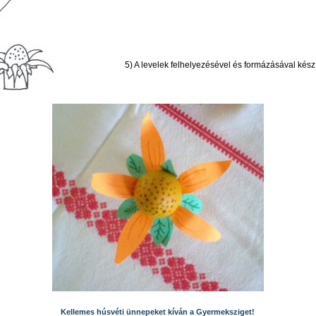
5) A levelek felhelyezésével és formázásával kész i
Kellemes húsvéti ünnepeket kíván a Gyermeksziget!