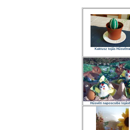
Kaktusz tojás Húsvétra
Húsvéti naposcsibe tojás