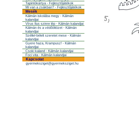
Tapintókártya - Fejlesztőjátékok
Mi van a zsákban? - Fejlesztőjátékok
Mesék
Kálmán iskolába megy - Kálmán
kalandjai
Vírus Ilus szinre lép - Kálmán kalandjai
Kálmán és a védőöltözet - Kálmán
kalandjai
Széllel-bélelt szeretet mese - Kálmán
kalandjai
Gyere haza, Krampusz! - Kálmán
kalandjai
Csoki kaland - Kálmán kalandjai
Foci vita - Kálmán kalandjai
Kapcsolat
gyermeksziget@gyermeksziget.hu