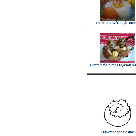
Vidám, húsvéti tojás boh
Állatmintás hímes tojások hú
Húsvéti napos csibe