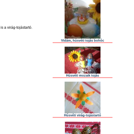
s a virág-tojástartó.
Vidám, húsvéti tojás bohóc
Húsvéti mozaik tojás
Húsvéti virág-tojástartó