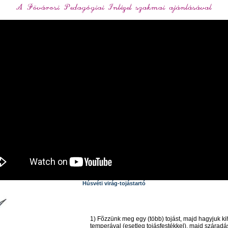
Húsvéti virág-tojástartó
1) Fõzzünk meg egy (több) tojást, majd hagyjuk ki
temperával (esetleg tojásfestékkel), majd száradá