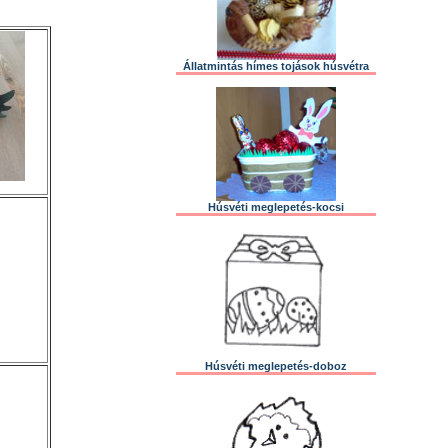
Állatmintás hímes tojások húsvétra
Húsvéti meglepetés-kocsi
Húsvéti meglepetés-doboz