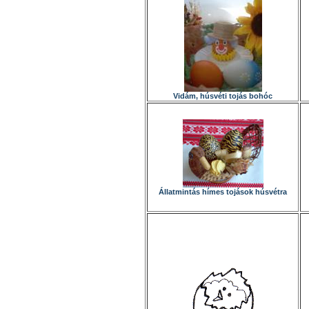
Vidám, húsvéti tojás bohóc
Állatmintás hímes tojások húsvétra