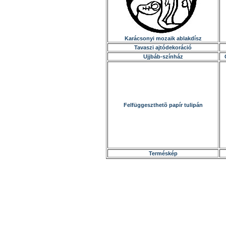
Karácsonyi mozaik ablakdísz
Tavaszi ajtódekoráció
Ujjbáb-színház
Felfüggeszthetõ papír tulipán
Terméskép