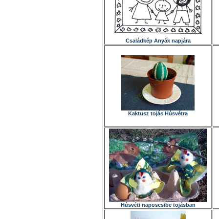
Családkép Anyák napjára
Kaktusz tojás Húsvétra
Húsvéti naposcsibe tojásban