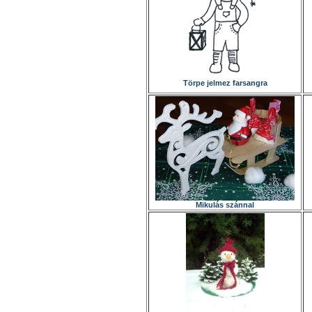
Törpe jelmez farsangra
Mikulás szánnal