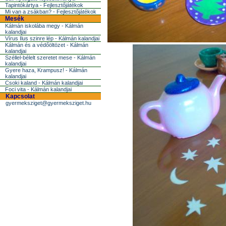
Tapintókártya - Fejlesztőjátékok
Mi van a zsákban? - Fejlesztőjátékok
Mesék
Kálmán iskolába megy - Kálmán
kalandjai
Vírus Ilus szinre lép - Kálmán kalandjai
Kálmán és a védőöltözet - Kálmán
kalandjai
Széllel-bélelt szeretet mese - Kálmán
kalandjai
Gyere haza, Krampusz! - Kálmán
kalandjai
Csoki kaland - Kálmán kalandjai
Foci vita - Kálmán kalandjai
Kapcsolat
gyermeksziget@gyermeksziget.hu