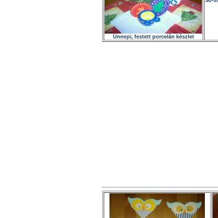
Só-l
Ünnepi, festett porcelán készlet