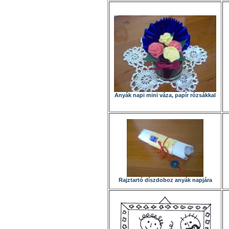
Anyák napi mini váza, papír rózsákkal
Rajztartó díszdoboz anyák napjára