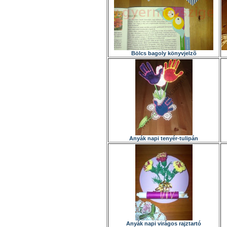
Bölcs bagoly könyvjelzõ
Anyák napi tenyér-tulipán
Anyák napi virágos rajztartó