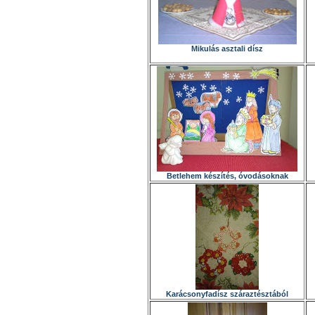
Mikulás asztali dísz
Betlehem készítés, óvodásoknak
Karácsonyfadísz száraztésztából