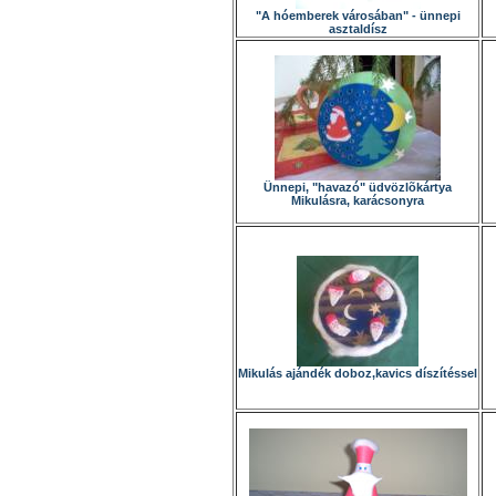
"A hóemberek városában" - ünnepi
asztaldísz
Ünnepi, "havazó" üdvözlõkártya
Mikulásra, karácsonyra
Mikulás ajándék doboz,kavics díszítéssel