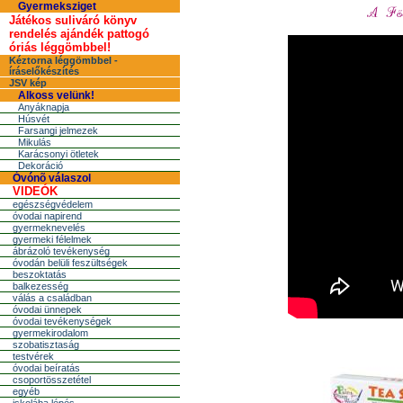
Gyermeksziget
Játékos suliváró könyv
rendelés ajándék pattogó
óriás léggömbbel!
Kéztorna léggömbbel -
íráselőkészítés
JSV kép
Alkoss velünk!
Anyáknapja
Húsvét
Farsangi jelmezek
Mikulás
Karácsonyi ötletek
Dekoráció
Óvónõ válaszol
VIDEÓK
egészségvédelem
óvodai napirend
gyermeknevelés
gyermeki félelmek
ábrázoló tevékenység
óvodán belüli feszültségek
beszoktatás
balkezesség
válás a családban
óvodai ünnepek
óvodai tevékenységek
gyermekirodalom
szobatisztaság
testvérek
óvodai beíratás
csoportösszetétel
egyéb