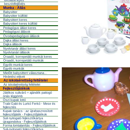
iskolába lépés
beszédfejlõdés
Munka - Állás
Babysitter
Babysitter külföld
Babysittert keres
Babysittert keres külföld
Pedagógus állást keres
Pedagógusi állások
Óvodapedagógusi állások
Dajka állást keres
Dajka állások
Nyelvtanár állást keres
Nyelvtanári állások
Óraadó, korrepetáló munkát keres
Óraadó, korrepetáló munkák
Egyéb munkát keres
Egyéb munkák
Mielõtt babysittert választana...
Hirdetési etikett
Az iskolaérettség feltételei
Az iskolaérettség feltételei
Fejlesztőjátékok
Játékos suliváró + ajándék pattogó
óriás léggömb
Őszi kupak lottó
Trabi Gabi és Lurkó Ferkó - Mese és
fejlesztés
Kupak-tanács - az újrahasznosított
fejlesztőjáték - Fejlesztőjátékok
Suli nyitogató fejlesztőkártya
újragondolva - Fejlesztőjátékok
Forma lomtalanítás - Fejlesztőjátékok
Suli-nyitogató fejlesztőkártya