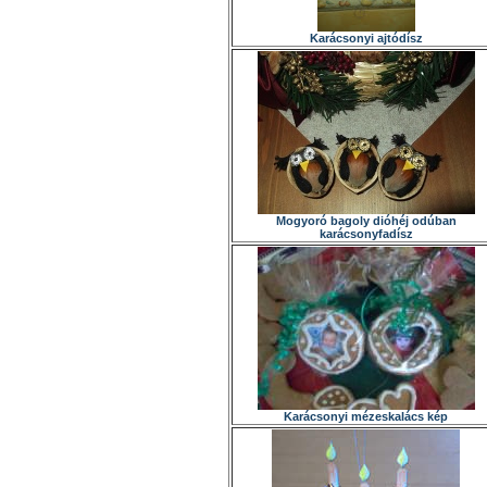
Karácsonyi ajtódísz
Mogyoró bagoly dióhéj odúban
karácsonyfadísz
Karácsonyi mézeskalács kép