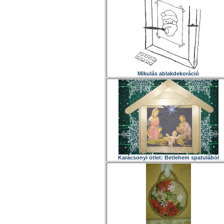
Mikulás ablakdekoráció
Karácsonyi ötlet: Betlehem spatulából