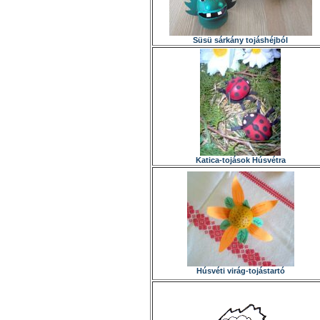
Süsü sárkány tojáshéjból
Katica-tojások Húsvétra
Húsvéti virág-tojástartó