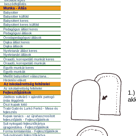
iskolába lépés
beszédfejlõdés
Munka - Állás
Babysitter
Babysitter külföld
Babysittert keres
Babysittert keres külföld
Pedagógus állást keres
Pedagógusi állások
Óvodapedagógusi állások
Dajka állást keres
Dajka állások
Nyelvtanár állást keres
Nyelvtanári állások
Óraadó, korrepetáló munkát keres
Óraadó, korrepetáló munkák
Egyéb munkát keres
Egyéb munkák
Mielõtt babysittert választana...
Hirdetési etikett
Az iskolaérettség feltételei
Az iskolaérettség feltételei
1.)
Fejlesztőjátékok
Játékos suliváró + ajándék pattogó
akk
óriás léggömb
Őszi kupak lottó
Trabi Gabi és Lurkó Ferkó - Mese és
fejlesztés
Kupak-tanács - az újrahasznosított
fejlesztőjáték - Fejlesztőjátékok
Suli nyitogató fejlesztőkártya
újragondolva - Fejlesztőjátékok
Forma lomtalanítás - Fejlesztőjátékok
Suli-nyitogató fejlesztőkártya