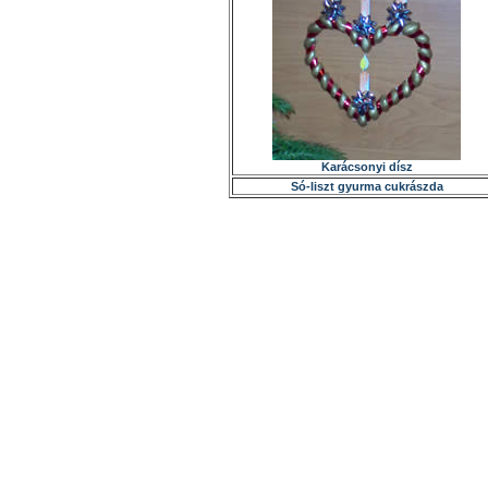
Karácsonyi dísz
Só-liszt gyurma cukrászda