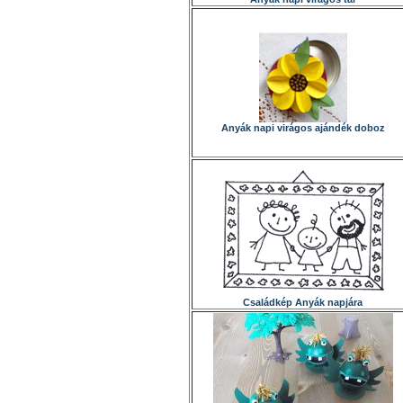
Anyák napi virágos ajándék doboz
Családkép Anyák napjára