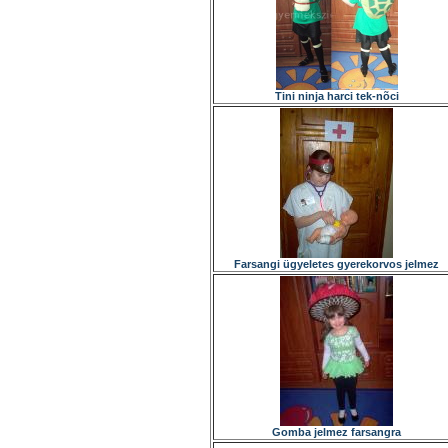
Tini ninja harci tek-nõci
Farsangi ügyeletes gyerekorvos jelmez
Gomba jelmez farsangra