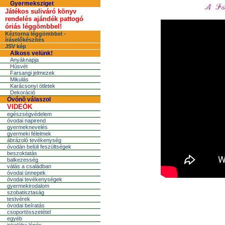
Gyermeksziget
Játékos suliváró könyv
rendelés ajándék pattogó
óriás léggömbbel!
Kéztorna léggömbbel -
íráselőkészítés
JSV kép
Alkoss velünk!
Anyáknapja
Húsvét
Farsangi jelmezek
Mikulás
Karácsonyi ötletek
Dekoráció
Óvónõ válaszol
VIDEÓK
egészségvédelem
óvodai napirend
gyermeknevelés
gyermeki félelmek
ábrázoló tevékenység
óvodán belüli feszültségek
beszoktatás
balkezesség
válás a családban
óvodai ünnepek
óvodai tevékenységek
gyermekirodalom
szobatisztaság
testvérek
óvodai beíratás
csoportösszetétel
egyéb