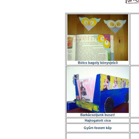
Bölcs bagoly könyvjelzõ
Barkácsoljunk buszt!
Hajtogatott cica
Gyûrt-festett kép