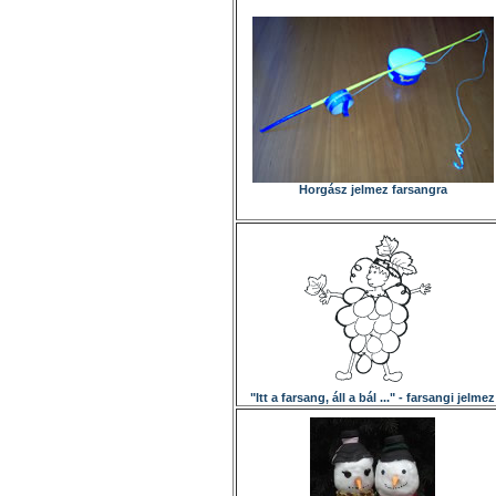
Horgász jelmez farsangra
"Itt a farsang, áll a bál ..." - farsangi jelmez