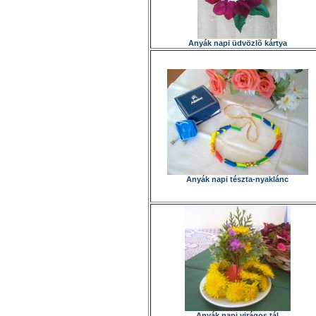
Anyák napi üdvözlõ kártya
Anyák napi tészta-nyaklánc
Anyák napi virágos tál