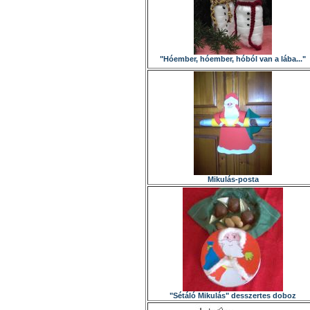
"Hóember, hóember, hóból van a lába..."
Mikulás-posta
"Sétáló Mikulás" desszertes doboz