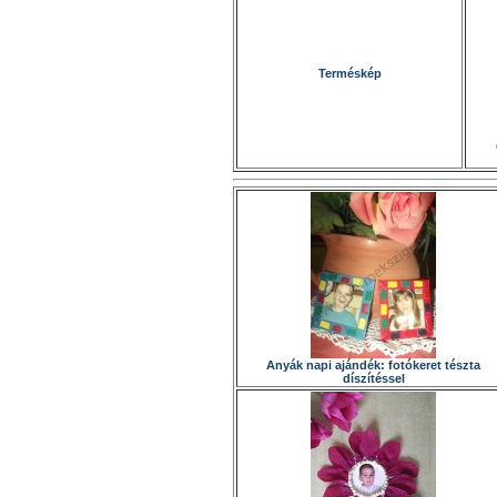
Terméskép
Anyák napi ajándék: fotókeret tészta
díszítéssel