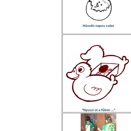
Húsvéti napos csibe
"Nyuszi ül a fûben ..."