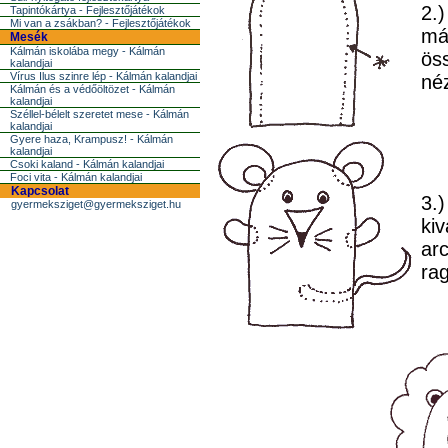
2.)
Tapintókártya - Fejlesztőjátékok
Mi van a zsákban? - Fejlesztőjátékok
más
Mesék
Kálmán iskolába megy - Kálmán
öss
kalandjai
Vírus Ilus szinre lép - Kálmán kalandjai
né
Kálmán és a védőöltözet - Kálmán
kalandjai
Széllel-bélelt szeretet mese - Kálmán
kalandjai
Gyere haza, Krampusz! - Kálmán
kalandjai
Csoki kaland - Kálmán kalandjai
Foci vita - Kálmán kalandjai
Kapcsolat
3.)
gyermeksziget@gyermeksziget.hu
kiv
arc
ra