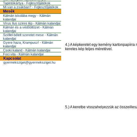
Tapintókártya - Fejlesztőjátékok
Mi van a zsákban? - Fejlesztőjátékok
Mesék
Kálmán iskolába megy - Kálmán
kalandjai
Vírus Ilus szinre lép - Kálmán kalandjai
Kálmán és a védőöltözet - Kálmán
kalandjai
Széllel-bélelt szeretet mese - Kálmán
kalandjai
Gyere haza, Krampusz! - Kálmán
4.) A képkeretet egy kemény kartonpapírra
kalandjai
keretes kép teljes méretével.
Csoki kaland - Kálmán kalandjai
Foci vita - Kálmán kalandjai
Kapcsolat
gyermeksziget@gyermeksziget.hu
5.) A keretbe visszahelyezzük az összeillesz