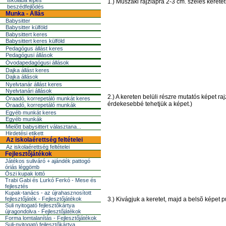
iskolába lépés
1.) Mûszaki rajzlapra 2-3 cm. széles keretet
beszédfejlõdés
Munka - Állás
Babysitter
Babysitter külföld
Babysittert keres
Babysittert keres külföld
Pedagógus állást keres
Pedagógusi állások
Óvodapedagógusi állások
Dajka állást keres
Dajka állások
Nyelvtanár állást keres
Nyelvtanári állások
2.) A kereten belüli részre mutatós képet ra
Óraadó, korrepetáló munkát keres
érdekesebbé tehetjük a képet.)
Óraadó, korrepetáló munkák
Egyéb munkát keres
Egyéb munkák
Mielõtt babysittert választana...
Hirdetési etikett
Az iskolaérettség feltételei
Az iskolaérettség feltételei
Fejlesztőjátékok
Játékos suliváró + ajándék pattogó
óriás léggömb
Őszi kupak lottó
Trabi Gabi és Lurkó Ferkó - Mese és
fejlesztés
Kupak-tanács - az újrahasznosított
fejlesztőjáték - Fejlesztőjátékok
3.) Kivágjuk a keretet, majd a belsõ képet 
Suli nyitogató fejlesztőkártya
újragondolva - Fejlesztőjátékok
Forma lomtalanítás - Fejlesztőjátékok
Suli-nyitogató fejlesztőkártya