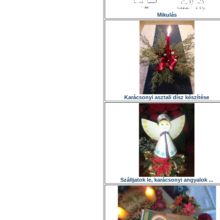
Mikulás
Karácsonyi asztali dísz készítése
Szálljatok le, karácsonyi angyalok ...