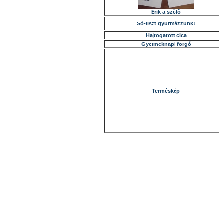
Érik a szõlõ
Só-liszt gyurmázzunk!
Hajtogatott cica
Gyermeknapi forgó
Terméskép