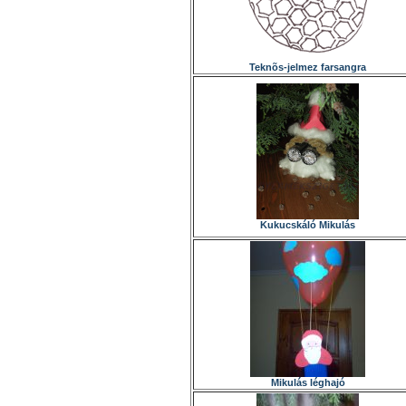
Teknõs-jelmez farsangra
Kukucskáló Mikulás
Mikulás léghajó