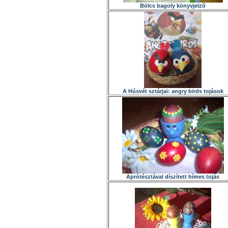
Bölcs bagoly könyvjelzõ
A Húsvét sztárjai: angry birds tojások
Aprótésztával díszített hímes tojás