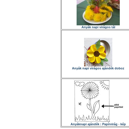
Anyák napi virágos tál
Anyák napi virágos ajándék doboz
Anyáknapi ajándék : Papírvirág - kép