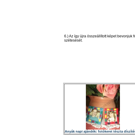
6.) Az így újra összeállított képet bevonju
szétesését.
Anyák napi ajándék: fotókeret tészta díszíté