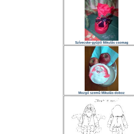
Szívecske-gyûjtõ Mikulás csomag
Mozgó szemû Mikulás-doboz