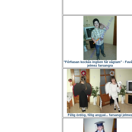
"Férfiasan kockás ingben fát vágtam" - Fav
jelmez farsangra
Félig ördög, félig angyal... farsangi jelme