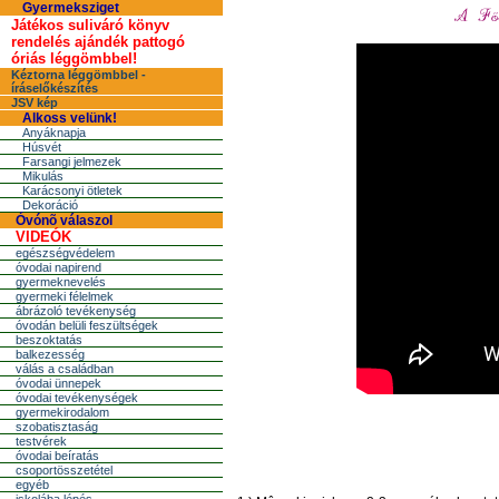
Gyermeksziget
Játékos suliváró könyv
rendelés ajándék pattogó
óriás léggömbbel!
Kéztorna léggömbbel -
íráselőkészítés
JSV kép
Alkoss velünk!
Anyáknapja
Húsvét
Farsangi jelmezek
Mikulás
Karácsonyi ötletek
Dekoráció
Óvónõ válaszol
VIDEÓK
egészségvédelem
óvodai napirend
gyermeknevelés
gyermeki félelmek
ábrázoló tevékenység
óvodán belüli feszültségek
beszoktatás
balkezesség
válás a családban
óvodai ünnepek
óvodai tevékenységek
gyermekirodalom
szobatisztaság
testvérek
óvodai beíratás
csoportösszetétel
egyéb