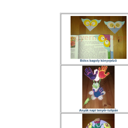
Bölcs bagoly könyvjelzõ
Anyák napi tenyér-tulipán