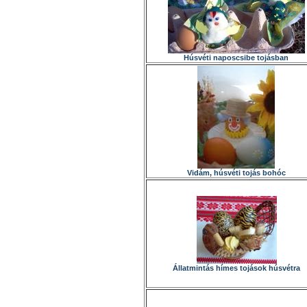
Húsvéti naposcsibe tojásban
Vidám, húsvéti tojás bohóc
Állatmintás hímes tojások húsvétra