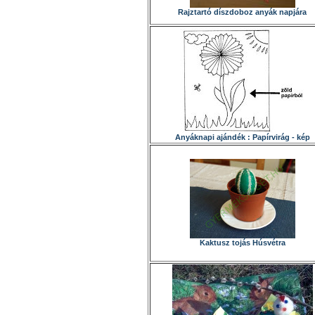
Rajztartó díszdoboz anyák napjára
Anyáknapi ajándék : Papírvirág - kép
Kaktusz tojás Húsvétra