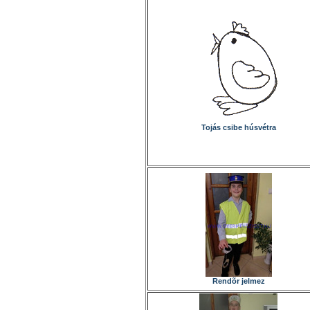
Tojás csibe húsvétra
Rendõr jelmez