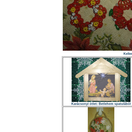
Kelle
Karácsonyi ötlet: Betlehem spatulából