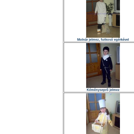
Molnár jelmez, futkosó egérkével
Kéményseprõ jelmez