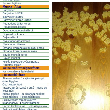
iskolába lépés
beszédfejlõdés
Munka - Állás
Babysitter
Babysitter külföld
Babysittert keres
Babysittert keres külföld
Pedagógus állást keres
Pedagógusi állások
Óvodapedagógusi állások
Dajka állást keres
Dajka állások
Nyelvtanár állást keres
Nyelvtanári állások
Óraadó, korrepetáló munkát keres
Óraadó, korrepetáló munkák
Egyéb munkát keres
Egyéb munkák
Mielõtt babysittert választana...
Hirdetési etikett
Az iskolaérettség feltételei
Az iskolaérettség feltételei
Fejlesztőjátékok
Játékos suliváró + ajándék pattogó
óriás léggömb
Őszi kupak lottó
Trabi Gabi és Lurkó Ferkó - Mese és
fejlesztés
Kupak-tanács - az újrahasznosított
fejlesztőjáték - Fejlesztőjátékok
Suli nyitogató fejlesztőkártya
újragondolva - Fejlesztőjátékok
Forma lomtalanítás - Fejlesztőjátékok
Suli-nyitogató fejlesztőkártya