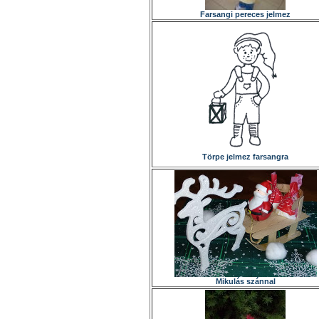
Farsangi pereces jelmez
Törpe jelmez farsangra
Mikulás szánnal