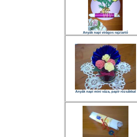
Anyák napi virágos rajztartó
Anyák napi mini váza, papír rózsákkal