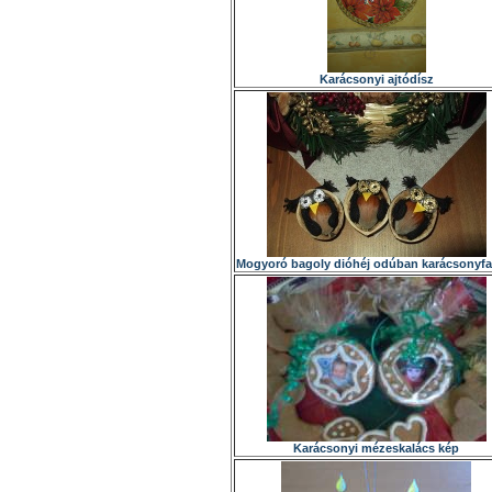
Karácsonyi ajtódísz
Mogyoró bagoly dióhéj odúban karácsonyfa
Karácsonyi mézeskalács kép