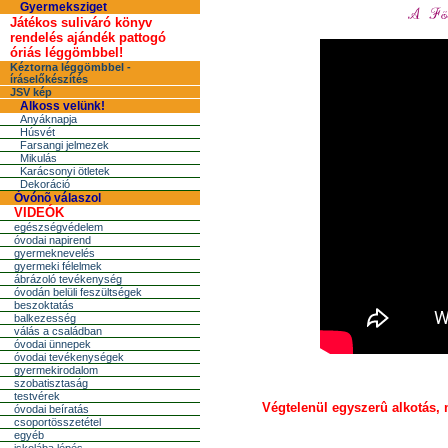
Gyermeksziget
Játékos suliváró könyv
rendelés ajándék pattogó
óriás léggömbbel!
Kéztorna léggömbbel -
íráselőkészítés
JSV kép
Alkoss velünk!
Anyáknapja
Húsvét
Farsangi jelmezek
Mikulás
Karácsonyi ötletek
Dekoráció
Óvónõ válaszol
VIDEÓK
egészségvédelem
óvodai napirend
gyermeknevelés
gyermeki félelmek
ábrázoló tevékenység
óvodán belüli feszültségek
beszoktatás
balkezesség
válás a családban
óvodai ünnepek
óvodai tevékenységek
gyermekirodalom
szobatisztaság
testvérek
Végtelenül egyszerû alkotás,
óvodai beíratás
csoportösszetétel
egyéb