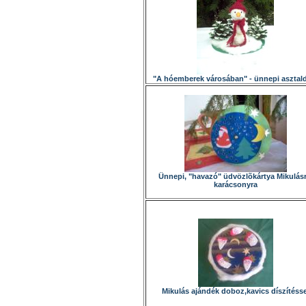
"A hóemberek városában" - ünnepi asztal
Ünnepi, "havazó" üdvözlõkártya Mikulásr
karácsonyra
Mikulás ajándék doboz,kavics díszítésse