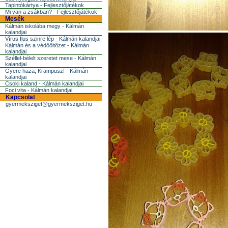
Tapintókártya - Fejlesztőjátékok
Mi van a zsákban? - Fejlesztőjátékok
Mesék
Kálmán iskolába megy - Kálmán
kalandjai
Vírus Ilus szinre lép - Kálmán kalandjai
Kálmán és a védőöltözet - Kálmán
kalandjai
Széllel-bélelt szeretet mese - Kálmán
kalandjai
Gyere haza, Krampusz! - Kálmán
kalandjai
Csoki kaland - Kálmán kalandjai
Foci vita - Kálmán kalandjai
Kapcsolat
gyermeksziget@gyermeksziget.hu