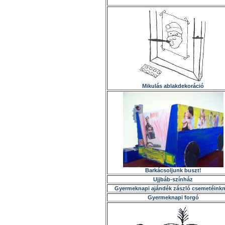
Mikulás ablakdekoráció
Barkácsoljunk buszt!
Ujjbáb-színház
Gyermeknapi ajándék zászló csemetéink
Gyermeknapi forgó