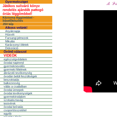
Gyermeksziget
Játékos suliváró könyv
rendelés ajándék pattogó
óriás léggömbbel!
Kéztorna léggömbbel -
íráselőkészítés
JSV kép
Alkoss velünk!
Anyáknapja
Húsvét
Farsangi jelmezek
Mikulás
Karácsonyi ötletek
Dekoráció
Óvónõ válaszol
VIDEÓK
egészségvédelem
óvodai napirend
gyermeknevelés
gyermeki félelmek
ábrázoló tevékenység
óvodán belüli feszültségek
beszoktatás
balkezesség
válás a családban
óvodai ünnepek
óvodai tevékenységek
gyermekirodalom
szobatisztaság
testvérek
óvodai beíratás
csoportösszetétel
egyéb