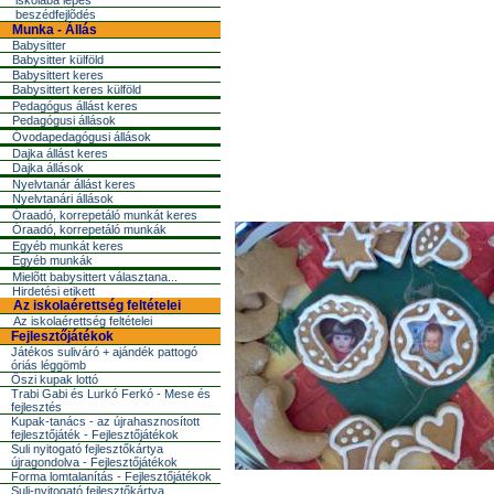
iskolába lépés
beszédfejlõdés
Munka - Állás
Babysitter
Babysitter külföld
Babysittert keres
Babysittert keres külföld
Pedagógus állást keres
Pedagógusi állások
Óvodapedagógusi állások
Dajka állást keres
Dajka állások
Nyelvtanár állást keres
Nyelvtanári állások
Óraadó, korrepetáló munkát keres
Óraadó, korrepetáló munkák
Egyéb munkát keres
Egyéb munkák
Mielõtt babysittert választana...
Hirdetési etikett
Az iskolaérettség feltételei
Az iskolaérettség feltételei
Fejlesztőjátékok
Játékos suliváró + ajándék pattogó
óriás léggömb
Őszi kupak lottó
Trabi Gabi és Lurkó Ferkó - Mese és
fejlesztés
Kupak-tanács - az újrahasznosított
fejlesztőjáték - Fejlesztőjátékok
Suli nyitogató fejlesztőkártya
újragondolva - Fejlesztőjátékok
Forma lomtalanítás - Fejlesztőjátékok
Suli-nyitogató fejlesztőkártya