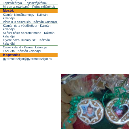
Tapintókártya - Fejlesztőjátékok
Mi van a zsákban? - Fejlesztőjátékok
Mesék
Kálmán iskolába megy - Kálmán
kalandjai
Vírus Ilus szinre lép - Kálmán kalandjai
Kálmán és a védőöltözet - Kálmán
kalandjai
Széllel-bélelt szeretet mese - Kálmán
kalandjai
Gyere haza, Krampusz! - Kálmán
kalandjai
Csoki kaland - Kálmán kalandjai
Foci vita - Kálmán kalandjai
Kapcsolat
gyermeksziget@gyermeksziget.hu