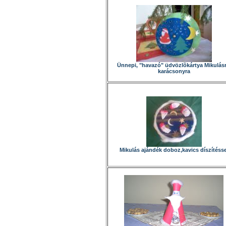
Ünnepi, "havazó" üdvözlõkártya Mikulásr
karácsonyra
Mikulás ajándék doboz,kavics díszítésse