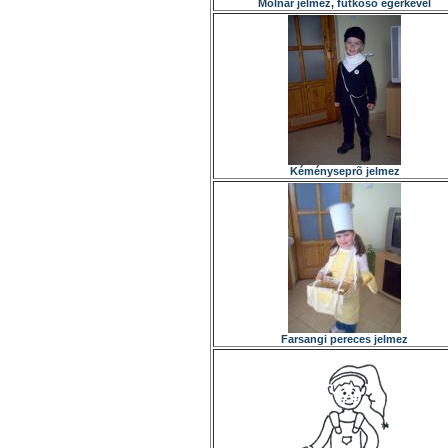
Molnár jelmez, futkosó egérkével
Kéményseprõ jelmez
Farsangi pereces jelmez