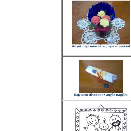
Anyák napi mini váza, papír rózsákkal
Rajztartó díszdoboz anyák napjára