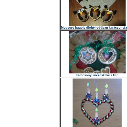
Mogyoró bagoly dióhéj odúban karácsonyfa
Karácsonyi mézeskalács kép