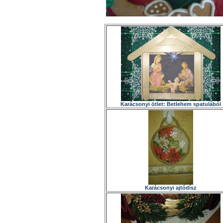
Karácsonyi ötlet: Betlehem spatulából
Karácsonyi ajtódísz