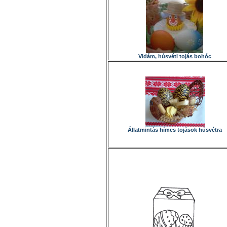
Vidám, húsvéti tojás bohóc
Állatmintás hímes tojások húsvétra