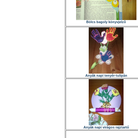
Bölcs bagoly könyvjelzõ
Anyák napi tenyér-tulipán
Anyák napi virágos rajztartó