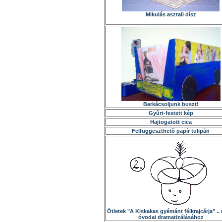
Mikulás asztali dísz
Barkácsoljunk buszt!
Gyûrt-festett kép
Hajtogatott cica
Felfüggeszthetõ papír tulipán
Ötletek "A Kiskakas gyémánt félkrajcárja" ..
óvodai dramatizálásához