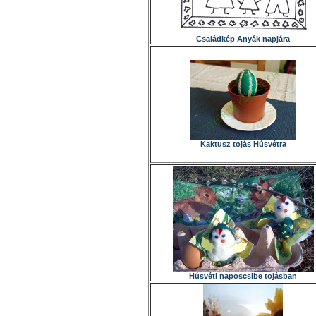
Családkép Anyák napjára
Kaktusz tojás Húsvétra
Húsvéti naposcsibe tojásban