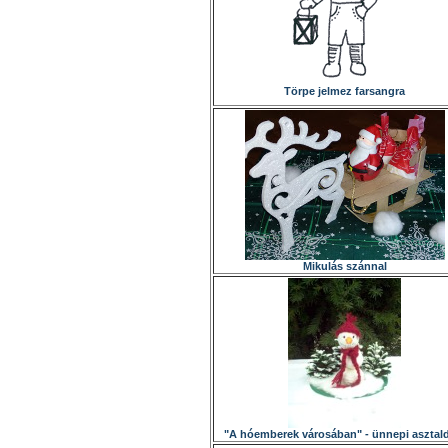
Törpe jelmez farsangra
Mikulás szánnal
"A hóemberek városában" - ünnepi asztal